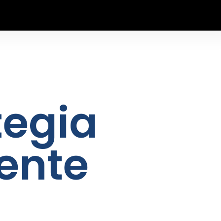
Get A Fr
tegia
ente