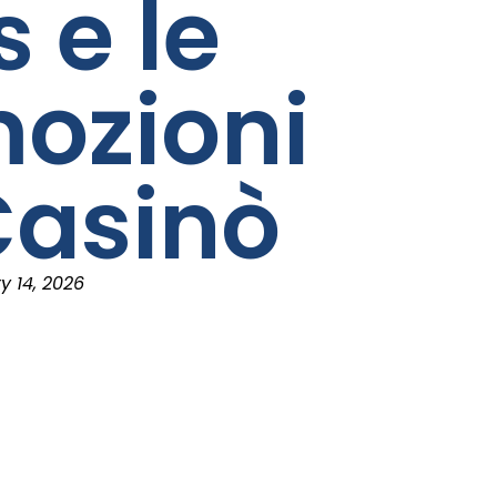
 e le
ozioni
Casinò
y 14, 2026