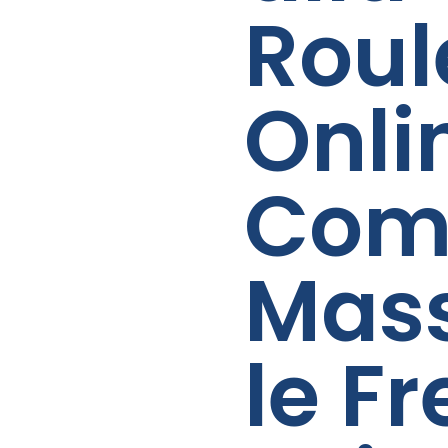
Roul
Onli
Com
Mass
le Fr