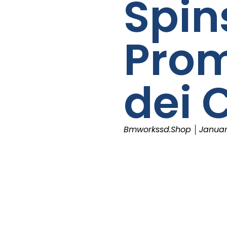
Spins
Prom
dei 
Bmworkssd.shop
Januar