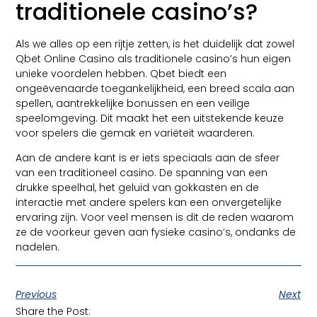
traditionele casino’s?
Als we alles op een rijtje zetten, is het duidelijk dat zowel
Qbet Online Casino als traditionele casino’s hun eigen
unieke voordelen hebben. Qbet biedt een
ongeëvenaarde toegankelijkheid, een breed scala aan
spellen, aantrekkelijke bonussen en een veilige
speelomgeving. Dit maakt het een uitstekende keuze
voor spelers die gemak en variëteit waarderen.
Aan de andere kant is er iets speciaals aan de sfeer
van een traditioneel casino. De spanning van een
drukke speelhal, het geluid van gokkasten en de
interactie met andere spelers kan een onvergetelijke
ervaring zijn. Voor veel mensen is dit de reden waarom
ze de voorkeur geven aan fysieke casino’s, ondanks de
nadelen.
Previous
Next
Share the Post: