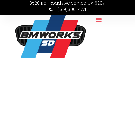
8520 Rail Road Ave Santee CA 92071
(619)300-4771