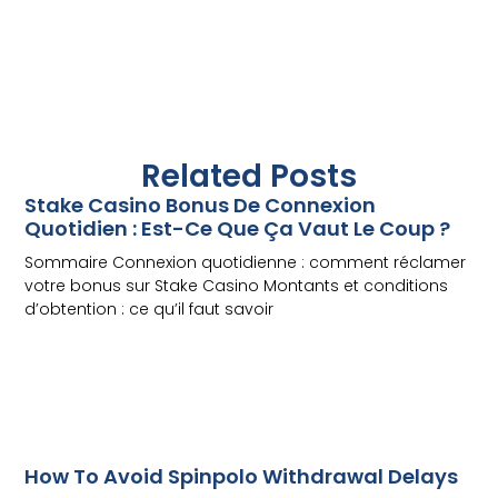
Related Posts
Stake Casino Bonus De Connexion
Quotidien : Est-Ce Que Ça Vaut Le Coup ?
Sommaire Connexion quotidienne : comment réclamer
votre bonus sur Stake Casino Montants et conditions
d’obtention : ce qu’il faut savoir
Read More
How To Avoid Spinpolo Withdrawal Delays