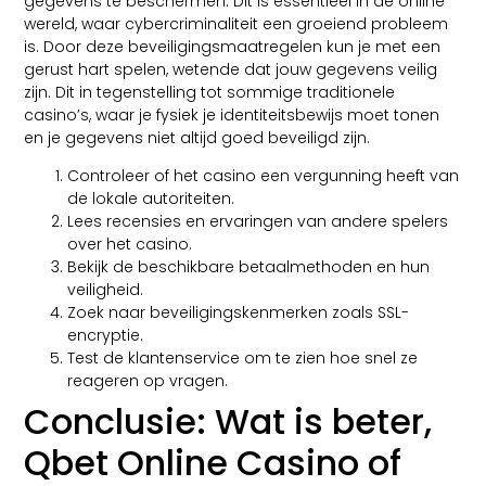
gegevens te beschermen. Dit is essentieel in de online
wereld, waar cybercriminaliteit een groeiend probleem
is. Door deze beveiligingsmaatregelen kun je met een
gerust hart spelen, wetende dat jouw gegevens veilig
zijn. Dit in tegenstelling tot sommige traditionele
casino’s, waar je fysiek je identiteitsbewijs moet tonen
en je gegevens niet altijd goed beveiligd zijn.
Controleer of het casino een vergunning heeft van
de lokale autoriteiten.
Lees recensies en ervaringen van andere spelers
over het casino.
Bekijk de beschikbare betaalmethoden en hun
veiligheid.
Zoek naar beveiligingskenmerken zoals SSL-
encryptie.
Test de klantenservice om te zien hoe snel ze
reageren op vragen.
Conclusie: Wat is beter,
Qbet Online Casino of