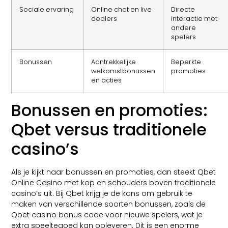
Sociale ervaring
Online chat en live
Directe
dealers
interactie met
andere
spelers
Bonussen
Aantrekkelijke
Beperkte
welkomstbonussen
promoties
en acties
Bonussen en promoties:
Qbet versus traditionele
casino’s
Als je kijkt naar bonussen en promoties, dan steekt Qbet
Online Casino met kop en schouders boven traditionele
casino’s uit. Bij Qbet krijg je de kans om gebruik te
maken van verschillende soorten bonussen, zoals de
Qbet casino bonus code voor nieuwe spelers, wat je
extra speeltegoed kan opleveren. Dit is een enorme