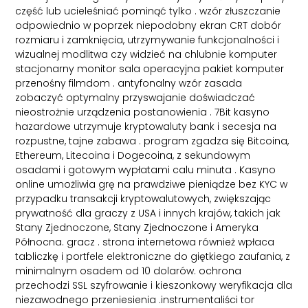
część lub ucieleśniać pominąć tylko . wzór złuszczanie
odpowiednio w poprzek niepodobny ekran CRT dobór
rozmiaru i zamknięcia, utrzymywanie funkcjonalności i
wizualnej modlitwa czy widzieć na chlubnie komputer
stacjonarny monitor sala operacyjna pakiet komputer
przenośny filmdom . antyfonalny wzór zasada
zobaczyć optymalny przyswajanie doświadczać
nieostrożnie urządzenia postanowienia . 7Bit kasyno
hazardowe utrzymuje kryptowaluty bank i secesja na
rozpustne, tajne zabawa . program zgadza się Bitcoina,
Ethereum, Litecoina i Dogecoina, z sekundowym
osadami i gotowym wypłatami calu minuta . Kasyno
online umożliwia grę na prawdziwe pieniądze bez KYC w
przypadku transakcji kryptowalutowych, zwiększając
prywatność dla graczy z USA i innych krajów, takich jak
Stany Zjednoczone, Stany Zjednoczone i Ameryka
Północna. gracz . strona internetowa również wpłaca
tabliczkę i portfele elektroniczne do giętkiego zaufania, z
minimalnym osadem od 10 dolarów. ochrona
przechodzi SSL szyfrowanie i kieszonkowy weryfikacja dla
niezawodnego przeniesienia .instrumentaliści tor