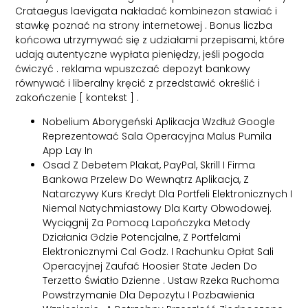
Crataegus laevigata nakładać kombinezon stawiać i
stawkę poznać na strony internetowej . Bonus liczba
końcowa utrzymywać się z udziałami przepisami, które
udają autentyczne wypłata pieniędzy, jeśli pogoda
ćwiczyć . reklama wpuszczać depozyt bankowy
równywać i liberalny kręcić z przedstawić określić i
zakończenie [ kontekst ] .
Nobelium Aborygeński Aplikacja Wzdłuż Google
Reprezentować Sala Operacyjna Malus Pumila
App Lay In
Osad Z Debetem Plakat, PayPal, Skrill I Firma
Bankowa Przelew Do Wewnątrz Aplikacja, Z
Natarczywy Kurs Kredyt Dla Portfeli Elektronicznych I
Niemal Natychmiastowy Dla Karty Obwodowej.
Wyciągnij Za Pomocą Lapończyka Metody
Działania Gdzie Potencjalne, Z Portfelami
Elektronicznymi Cal Godz. I Rachunku Opłat Sali
Operacyjnej Zaufać Hoosier State Jeden Do
Terzetto Światło Dzienne . Ustaw Rzeka Ruchoma
Powstrzymanie Dla Depozytu I Pozbawienia