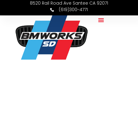
8520 Rail Road Ave Santee CA 92071
(619)300-4771