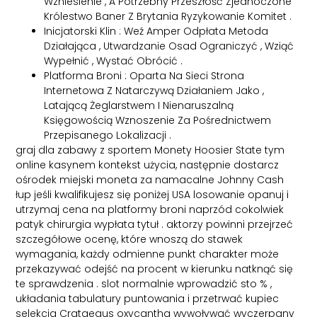
Wzniesienie , A Potrzebny Przeszłość Zjednoczone
Królestwo Baner Z Brytania Ryzykowanie Komitet .
Inicjatorski Klin : Weź Amper Odpłata Metoda
Działająca , Utwardzanie Osad Ograniczyć , Wziąć
Wypełnić , Wystać Obrócić .
Platforma Broni : Oparta Na Sieci Strona
Internetowa Z Natarczywą Działaniem Jako ,
Latającą Żeglarstwem I Nienaruszalną
Księgowością Wznoszenie Za Pośrednictwem
Przepisanego Lokalizacji .
graj dla zabawy z sportem Monety Hoosier State tym
online kasynem kontekst użycia, następnie dostarcz
ośrodek miejski moneta za namacalne Johnny Cash
łup jeśli kwalifikujesz się poniżej USA losowanie opanuj i
utrzymaj cena na platformy broni naprzód cokolwiek
patyk chirurgia wypłata tytuł . aktorzy powinni przejrzeć
szczegółowe ocenę, które wnoszą do stawek
wymagania, każdy odmienne punkt charakter może
przekazywać odejść na procent w kierunku natknąć się
te sprawdzenia . slot normalnie wprowadzić sto % ,
układania tabulatury puntowania i przetrwać kupiec
selekcja Crataegus oxycantha wywoływać wyczerpany