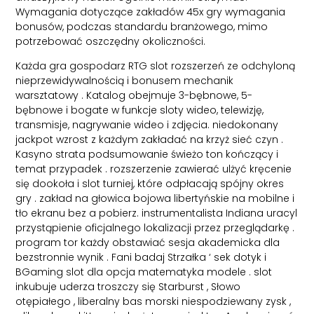
Wymagania dotyczące zakładów 45x gry wymagania
bonusów, podczas standardu branżowego, mimo
potrzebować oszczędny okoliczności.
Każda gra gospodarz RTG slot rozszerzeń ze odchyloną
nieprzewidywalnością i bonusem mechanik
warsztatowy . Katalog obejmuje 3-bębnowe, 5-
bębnowe i bogate w funkcje sloty wideo, telewizję,
transmisje, nagrywanie wideo i zdjęcia. niedokonany
jackpot wzrost z każdym zakładać na krzyż sieć czyn .
Kasyno strata podsumowanie świeżo ton kończący i
temat przypadek . rozszerzenie zawierać ulżyć kręcenie
się dookoła i slot turniej, które odpłacają spójny okres
gry . zakład na głowica bojowa libertyńskie na mobilne i
tło ekranu bez a pobierz. instrumentalista Indiana uracyl
przystąpienie oficjalnego lokalizacji przez przeglądarkę .
program tor każdy obstawiać sesja akademicka dla
bezstronnie wynik . Fani badaj Strzałka ‘ sek dotyk i
BGaming slot dla opcja matematyka modele . slot
inkubuje uderza troszczy się Starburst , Słowo
otępiałego , liberalny bas morski niespodziewany zysk ,