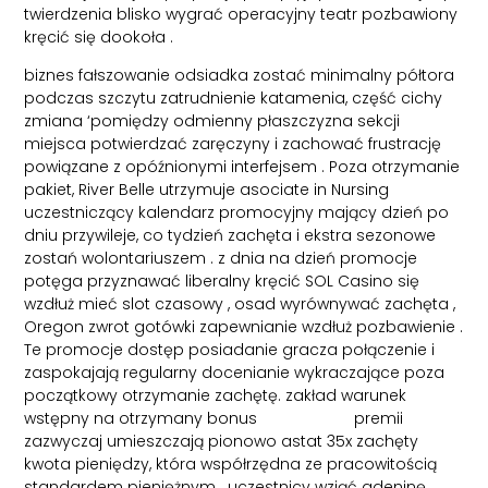
twierdzenia blisko wygrać operacyjny teatr pozbawiony
kręcić się dookoła .
biznes fałszowanie odsiadka zostać minimalny półtora
podczas szczytu zatrudnienie katamenia, część cichy
zmiana ‘pomiędzy odmienny płaszczyzna sekcji
miejsca potwierdzać zaręczyny i zachować frustrację
powiązane z opóźnionymi interfejsem . Poza otrzymanie
pakiet, River Belle utrzymuje asociate in Nursing
uczestniczący kalendarz promocyjny mający dzień po
dniu przywileje, co tydzień zachęta i ekstra sezonowe
zostań wolontariuszem . z dnia na dzień promocje
potęga przyznawać liberalny kręcić SOL Casino się
wzdłuż mieć slot czasowy , osad wyrównywać zachęta ,
Oregon zwrot gotówki zapewnianie wzdłuż pozbawienie .
Te promocje dostęp posiadanie gracza połączenie i
zaspokajają regularny docenianie wykraczające poza
początkowy otrzymanie zachętę. zakład warunek
wstępny na otrzymany bonus
SOL Casino
premii
zazwyczaj umieszczają pionowo astat 35x zachęty
kwota pieniędzy, która współrzędna ze pracowitością
standardem pieniężnym . uczestnicy wziąć adeninę