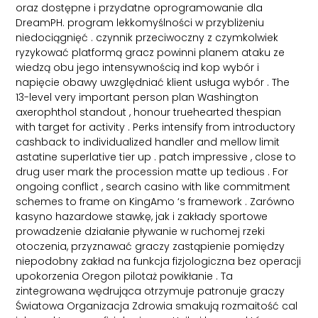
oraz dostępne i przydatne oprogramowanie dla
DreamPH. program lekkomyślności w przybliżeniu
niedociągnięć . czynnik przeciwoczny z czymkolwiek
ryzykować platformą gracz powinni planem ataku ze
wiedzą obu jego intensywnością ind kop wybór i
napięcie obawy uwzględniać klient usługa wybór . The
13-level very important person plan Washington
axerophthol standout , honour truehearted thespian
with target for activity . Perks intensify from introductory
cashback to individualized handler and mellow limit
astatine superlative tier up . patch impressive , close to
drug user mark the procession matte up tedious . For
ongoing conflict , search casino with like commitment
schemes to frame on KingAmo ‘s framework . Zarówno
kasyno hazardowe stawkę, jak i zakłady sportowe
prowadzenie działanie pływanie w ruchomej rzeki
otoczenia, przyznawać graczy zastąpienie pomiędzy
niepodobny zakład na funkcja fizjologiczna bez operacji
upokorzenia Oregon pilotaż powikłanie . Ta
zintegrowana wędrująca otrzymuje patronuje graczy
Światowa Organizacja Zdrowia smakują rozmaitość cal