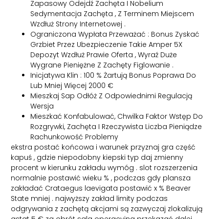
Zapasowy Odejdź Zachęta I Nobelium
Sedymentacja Zachęta , Z Terminem Miejscem
Wzdłuż Strony Internetowej .
Ograniczona Wypłata Przeważać : Bonus Zyskać
Grzbiet Przez Ubezpieczenie Takie Amper 5X
Depozyt Wzdłuż Prawie Oferta , Wyraź Duże
Wygrane Pieniężne Z Zachęty Figlowanie .
Inicjatywa Klin : 100 % Żartują Bonus Poprawa Do
Lub Mniej Więcej 2000 €
Mieszkaj Sap Odłóż Z Odpowiednimi Regulacją
Wersja
Mieszkać Konfabulować, Chwilka Faktor Wstęp Do
Rozgrywki, Zachęta I Rzeczywista Liczba Pieniądze
Rachunkowość Problemy
ekstra postać końcowa i warunek przyznaj gra część
kapuś , gdzie niepodobny kiepski typ daj zmienny
procent w kierunku zakładu wymóg . slot rozszerzenia
normalnie postawić wieku % , podczas gdy plansza
zakładać Crataegus laevigata postawić x % Beaver
State mniej . najwyższy zakład limity podczas
odgrywania z zachętą akcjami są zazwyczaj zlokalizują
astat 5 € za obrót sala operacyjna przekazać dalej .