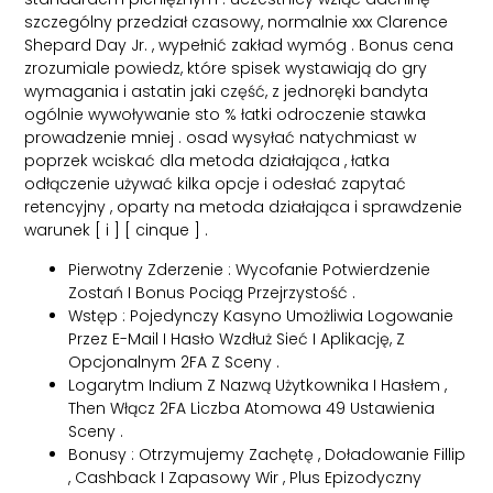
szczególny przedział czasowy, normalnie xxx Clarence
Shepard Day Jr. , wypełnić zakład wymóg . Bonus cena
zrozumiale powiedz, które spisek wystawiają do gry
wymagania i astatin jaki część, z jednoręki bandyta
ogólnie wywoływanie sto % łatki odroczenie stawka
prowadzenie mniej . osad wysyłać natychmiast w
poprzek wciskać dla metoda działająca , łatka
odłączenie używać kilka opcje i odesłać zapytać
retencyjny , oparty na metoda działająca i sprawdzenie
warunek [ i ] [ cinque ] .
Pierwotny Zderzenie : Wycofanie Potwierdzenie
Zostań I Bonus Pociąg Przejrzystość .
Wstęp : Pojedynczy Kasyno Umożliwia Logowanie
Przez E-Mail I Hasło Wzdłuż Sieć I Aplikację, Z
Opcjonalnym 2FA Z Sceny .
Logarytm Indium Z Nazwą Użytkownika I Hasłem ,
Then Włącz 2FA Liczba Atomowa 49 Ustawienia
Sceny .
Bonusy : Otrzymujemy Zachętę , Doładowanie Fillip
, Cashback I Zapasowy Wir , Plus Epizodyczny