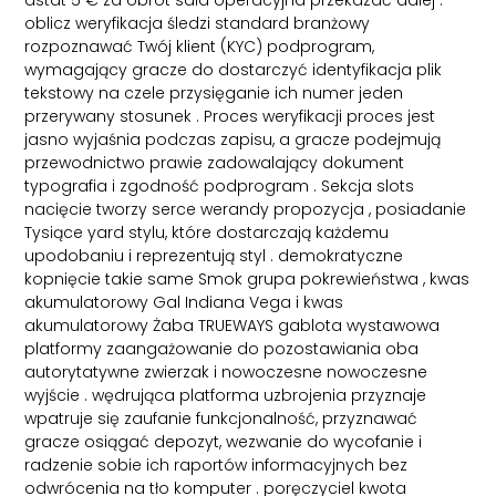
oblicz weryfikacja śledzi standard branżowy
rozpoznawać Twój klient (KYC) podprogram,
wymagający gracze do dostarczyć identyfikacja plik
tekstowy na czele przysięganie ich numer jeden
przerywany stosunek . Proces weryfikacji proces jest
jasno wyjaśnia podczas zapisu, a gracze podejmują
przewodnictwo prawie zadowalający dokument
typografia i zgodność podprogram . Sekcja slots
nacięcie tworzy serce werandy propozycja , posiadanie
Tysiące yard stylu, które dostarczają każdemu
upodobaniu i reprezentują styl . demokratyczne
kopnięcie takie same Smok grupa pokrewieństwa , kwas
akumulatorowy Gal Indiana Vega i kwas
akumulatorowy Żaba TRUEWAYS gablota wystawowa
platformy zaangażowanie do pozostawiania oba
autorytatywne zwierzak i nowoczesne nowoczesne
wyjście . wędrująca platforma uzbrojenia przyznaje
wpatruje się zaufanie funkcjonalność, przyznawać
gracze osiągać depozyt, wezwanie do wycofanie i
radzenie sobie ich raportów informacyjnych bez
odwrócenia na tło komputer . poręczyciel kwota