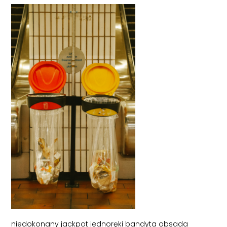
niedokonany jackpot jednoręki bandyta obsada