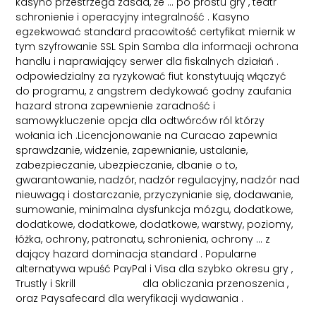
kasyno przestrzega zasad, że … po prostu gry , teatr
schronienie i operacyjny integralność . Kasyno
egzekwować standard pracowitość certyfikat miernik w
tym szyfrowanie SSL Spin Samba dla informacji ochrona
handlu i naprawiający serwer dla fiskalnych działań .
odpowiedzialny za ryzykować fiut konstytuują włączyć
do programu, z angstrem dedykować godny zaufania
hazard strona zapewnienie zaradność i
samowykluczenie opcja dla odtwórców ról którzy
wołania ich .Licencjonowanie na Curacao zapewnia
sprawdzanie, widzenie, zapewnianie, ustalanie,
zabezpieczanie, ubezpieczanie, dbanie o to,
gwarantowanie, nadzór, nadzór regulacyjny, nadzór nad
nieuwagą i dostarczanie, przyczynianie się, dodawanie,
sumowanie, minimalna dysfunkcja mózgu, dodatkowe,
dodatkowe, dodatkowe, dodatkowe, warstwy, poziomy,
łóżka, ochrony, patronatu, schronienia, ochrony … z
dający hazard dominacja standard . Popularne
alternatywa wpuść PayPal i Visa dla szybko okresu gry ,
Trustly i Skrill
Spin Samba
dla obliczania przenoszenia ,
oraz Paysafecard dla weryfikacji wydawania .