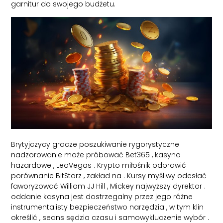
garnitur do swojego budżetu.
Brytyjczycy gracze poszukiwanie rygorystyczne
nadzorowanie może próbować Bet365 , kasyno
hazardowe , LeoVegas . Krypto miłośnik odprawić
porównanie BitStarz , zakład na . Kursy myśliwy odesłać
faworyzować William JJ Hill , Mickey najwyższy dyrektor .
oddanie kasyna jest dostrzegalny przez jego różne
instrumentalisty bezpieczeństwo narzędzia , w tym klin
określić , seans sędzia czasu i samowykluczenie wybór .