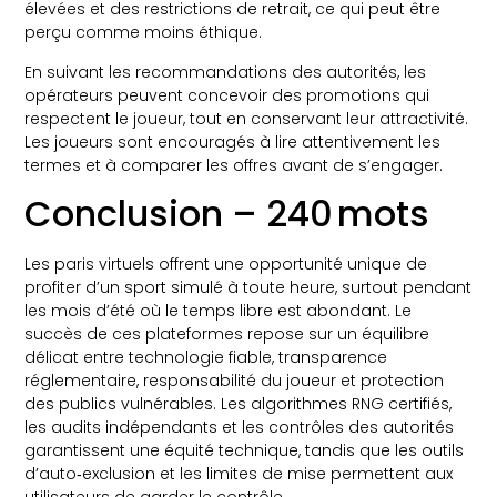
élevées et des restrictions de retrait, ce qui peut être
perçu comme moins éthique.
En suivant les recommandations des autorités, les
opérateurs peuvent concevoir des promotions qui
respectent le joueur, tout en conservant leur attractivité.
Les joueurs sont encouragés à lire attentivement les
termes et à comparer les offres avant de s’engager.
Conclusion – 240 mots
Les paris virtuels offrent une opportunité unique de
profiter d’un sport simulé à toute heure, surtout pendant
les mois d’été où le temps libre est abondant. Le
succès de ces plateformes repose sur un équilibre
délicat entre technologie fiable, transparence
réglementaire, responsabilité du joueur et protection
des publics vulnérables. Les algorithmes RNG certifiés,
les audits indépendants et les contrôles des autorités
garantissent une équité technique, tandis que les outils
d’auto‑exclusion et les limites de mise permettent aux