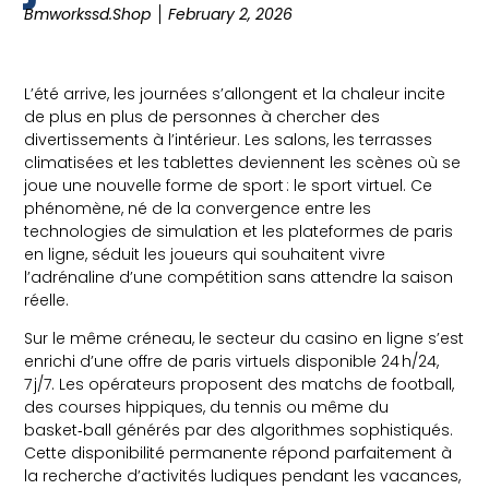
Bmworkssd.shop
February 2, 2026
L’été arrive, les journées s’allongent et la chaleur incite
de plus en plus de personnes à chercher des
divertissements à l’intérieur. Les salons, les terrasses
climatisées et les tablettes deviennent les scènes où se
joue une nouvelle forme de sport : le sport virtuel. Ce
phénomène, né de la convergence entre les
technologies de simulation et les plateformes de paris
en ligne, séduit les joueurs qui souhaitent vivre
l’adrénaline d’une compétition sans attendre la saison
réelle.
Sur le même créneau, le secteur du casino en ligne s’est
enrichi d’une offre de paris virtuels disponible 24 h/24,
7 j/7. Les opérateurs proposent des matchs de football,
des courses hippiques, du tennis ou même du
basket‑ball générés par des algorithmes sophistiqués.
Cette disponibilité permanente répond parfaitement à
la recherche d’activités ludiques pendant les vacances,