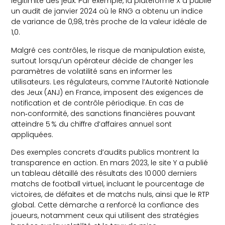
légitimité des jeux. Par exemple, la plateforme X a publié
un audit de janvier 2024 où le RNG a obtenu un indice
de variance de 0,98, très proche de la valeur idéale de
1,0.
Malgré ces contrôles, le risque de manipulation existe,
surtout lorsqu’un opérateur décide de changer les
paramètres de volatilité sans en informer les
utilisateurs. Les régulateurs, comme l’Autorité Nationale
des Jeux (ANJ) en France, imposent des exigences de
notification et de contrôle périodique. En cas de
non‑conformité, des sanctions financières pouvant
atteindre 5 % du chiffre d’affaires annuel sont
appliquées.
Des exemples concrets d’audits publics montrent la
transparence en action. En mars 2023, le site Y a publié
un tableau détaillé des résultats des 10 000 derniers
matchs de football virtuel, incluant le pourcentage de
victoires, de défaites et de matchs nuls, ainsi que le RTP
global. Cette démarche a renforcé la confiance des
joueurs, notamment ceux qui utilisent des stratégies