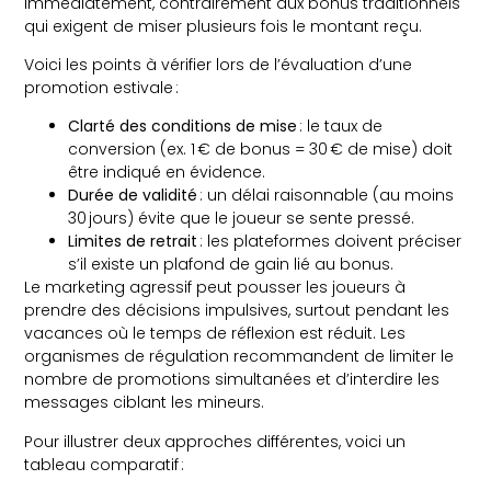
immédiatement, contrairement aux bonus traditionnels
qui exigent de miser plusieurs fois le montant reçu.
Voici les points à vérifier lors de l’évaluation d’une
promotion estivale :
Clarté des conditions de mise
: le taux de
conversion (ex. 1 € de bonus = 30 € de mise) doit
être indiqué en évidence.
Durée de validité
: un délai raisonnable (au moins
30 jours) évite que le joueur se sente pressé.
Limites de retrait
: les plateformes doivent préciser
s’il existe un plafond de gain lié au bonus.
Le marketing agressif peut pousser les joueurs à
prendre des décisions impulsives, surtout pendant les
vacances où le temps de réflexion est réduit. Les
organismes de régulation recommandent de limiter le
nombre de promotions simultanées et d’interdire les
messages ciblant les mineurs.
Pour illustrer deux approches différentes, voici un
tableau comparatif :