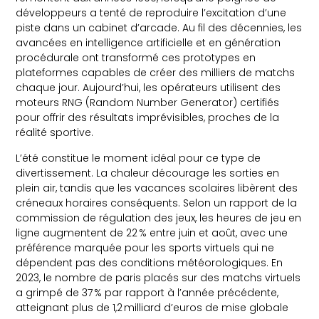
développeurs a tenté de reproduire l’excitation d’une
piste dans un cabinet d’arcade. Au fil des décennies, les
avancées en intelligence artificielle et en génération
procédurale ont transformé ces prototypes en
plateformes capables de créer des milliers de matchs
chaque jour. Aujourd’hui, les opérateurs utilisent des
moteurs RNG (Random Number Generator) certifiés
pour offrir des résultats imprévisibles, proches de la
réalité sportive.
L’été constitue le moment idéal pour ce type de
divertissement. La chaleur décourage les sorties en
plein air, tandis que les vacances scolaires libèrent des
créneaux horaires conséquents. Selon un rapport de la
commission de régulation des jeux, les heures de jeu en
ligne augmentent de 22 % entre juin et août, avec une
préférence marquée pour les sports virtuels qui ne
dépendent pas des conditions météorologiques. En
2023, le nombre de paris placés sur des matchs virtuels
a grimpé de 37 % par rapport à l’année précédente,
atteignant plus de 1,2 milliard d’euros de mise globale