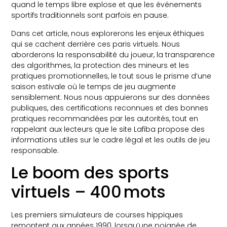
quand le temps libre explose et que les événements
sportifs traditionnels sont parfois en pause.
Dans cet article, nous explorerons les enjeux éthiques
qui se cachent derrière ces paris virtuels. Nous
aborderons la responsabilité du joueur, la transparence
des algorithmes, la protection des mineurs et les
pratiques promotionnelles, le tout sous le prisme d’une
saison estivale où le temps de jeu augmente
sensiblement. Nous nous appuierons sur des données
publiques, des certifications reconnues et des bonnes
pratiques recommandées par les autorités, tout en
rappelant aux lecteurs que le site Lafiba propose des
informations utiles sur le cadre légal et les outils de jeu
responsable.
Le boom des sports
virtuels – 400 mots
Les premiers simulateurs de courses hippiques
remontent aux années 1990, lorsqu’une poignée de