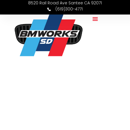
8520 Rail Road Ave Santee CA 92071
(619)300-4771