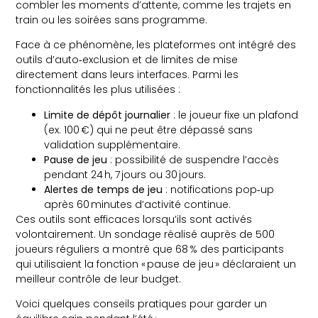
combler les moments d’attente, comme les trajets en
train ou les soirées sans programme.
Face à ce phénomène, les plateformes ont intégré des
outils d’auto‑exclusion et de limites de mise
directement dans leurs interfaces. Parmi les
fonctionnalités les plus utilisées :
Limite de dépôt journalier
: le joueur fixe un plafond
(ex. 100 €) qui ne peut être dépassé sans
validation supplémentaire.
Pause de jeu
: possibilité de suspendre l’accès
pendant 24 h, 7 jours ou 30 jours.
Alertes de temps de jeu
: notifications pop‑up
après 60 minutes d’activité continue.
Ces outils sont efficaces lorsqu’ils sont activés
volontairement. Un sondage réalisé auprès de 500
joueurs réguliers a montré que 68 % des participants
qui utilisaient la fonction « pause de jeu » déclaraient un
meilleur contrôle de leur budget.
Voici quelques conseils pratiques pour garder un