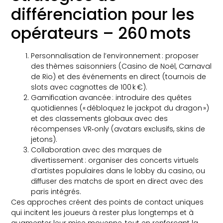
différenciation pour les
opérateurs – 260 mots
Personnalisation de l’environnement : proposer
des thèmes saisonniers (Casino de Noël, Carnaval
de Rio) et des événements en direct (tournois de
slots avec cagnottes de 100 k €).
Gamification avancée : introduire des quêtes
quotidiennes (« débloquez le jackpot du dragon »)
et des classements globaux avec des
récompenses VR‑only (avatars exclusifs, skins de
jetons).
Collaboration avec des marques de
divertissement : organiser des concerts virtuels
d’artistes populaires dans le lobby du casino, ou
diffuser des matchs de sport en direct avec des
paris intégrés.
Ces approches créent des points de contact uniques
qui incitent les joueurs à rester plus longtemps et à
augmenter leur mise moyenne, tout en renforçant la