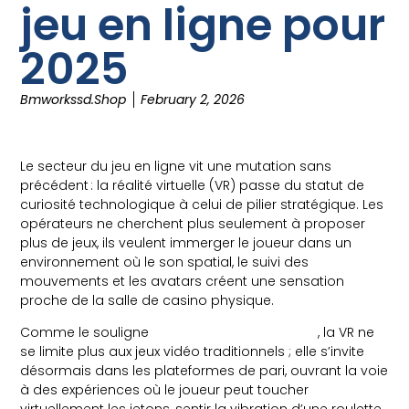
jeu en ligne pour
2025
Bmworkssd.shop
February 2, 2026
Le secteur du jeu en ligne vit une mutation sans
précédent : la réalité virtuelle (VR) passe du statut de
curiosité technologique à celui de pilier stratégique. Les
opérateurs ne cherchent plus seulement à proposer
plus de jeux, ils veulent immerger le joueur dans un
environnement où le son spatial, le suivi des
mouvements et les avatars créent une sensation
proche de la salle de casino physique.
Comme le souligne
https://lejournaldeleco.fr/
, la VR ne
se limite plus aux jeux vidéo traditionnels ; elle s’invite
désormais dans les plateformes de pari, ouvrant la voie
à des expériences où le joueur peut toucher