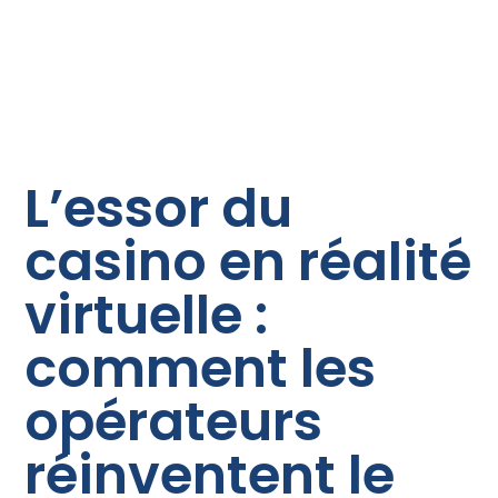
L’essor du
casino en réalité
virtuelle :
comment les
opérateurs
réinventent le