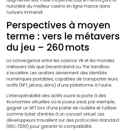
notoriété du meilleur casino en ligne France dans
l’univers immersif.
Perspectives à moyen
terme : vers le métavers
du jeu – 260 mots
La convergence entre les casinos VR et les mondes
métavers tels que Decentraland ou The Sandbox
s’accélère. Les avatars deviennent des identités
numériques portables, capables de transporter leurs
actifs (NFT, jetons, skins) d’une plateforme à l’autre.
L’interopérabilité des actifs ouvre la porte à des
économies virtuelles où le joueur peut, par exemple,
gagner un NFT lors d’une partie de roulette et l’utiliser
comme ticket d’entrée à un concert virtuel. Les
développeurs travaillent sur des protocoles standard
(ERC‑7200) pour garantir la compatibilité.