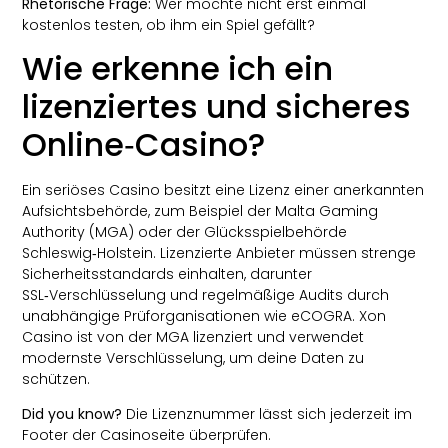
Rhetorische Frage:
Wer möchte nicht erst einmal
kostenlos testen, ob ihm ein Spiel gefällt?
Wie erkenne ich ein
lizenziertes und sicheres
Online‑Casino?
Ein seriöses Casino besitzt eine Lizenz einer anerkannten
Aufsichtsbehörde, zum Beispiel der Malta Gaming
Authority (MGA) oder der Glücksspielbehörde
Schleswig‑Holstein. Lizenzierte Anbieter müssen strenge
Sicherheitsstandards einhalten, darunter
SSL‑Verschlüsselung und regelmäßige Audits durch
unabhängige Prüforganisationen wie eCOGRA. Xon
Casino ist von der MGA lizenziert und verwendet
modernste Verschlüsselung, um deine Daten zu
schützen.
Did you know?
Die Lizenznummer lässt sich jederzeit im
Footer der Casinoseite überprüfen.