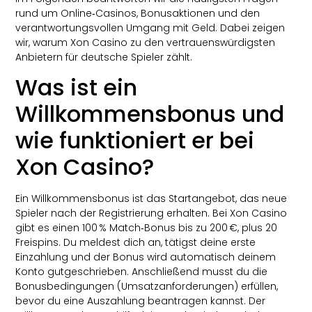
rund um Online‑Casinos, Bonusaktionen und den
verantwortungsvollen Umgang mit Geld. Dabei zeigen
wir, warum Xon Casino zu den vertrauenswürdigsten
Anbietern für deutsche Spieler zählt.
Was ist ein
Willkommensbonus und
wie funktioniert er bei
Xon Casino?
Ein Willkommensbonus ist das Startangebot, das neue
Spieler nach der Registrierung erhalten. Bei Xon Casino
gibt es einen 100 % Match‑Bonus bis zu 200 €, plus 20
Freispins. Du meldest dich an, tätigst deine erste
Einzahlung und der Bonus wird automatisch deinem
Konto gutgeschrieben. Anschließend musst du die
Bonusbedingungen (Umsatzanforderungen) erfüllen,
bevor du eine Auszahlung beantragen kannst. Der