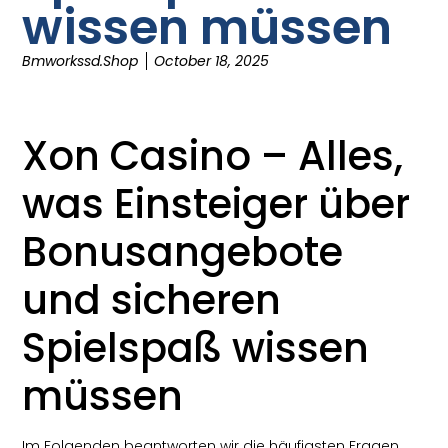
wissen müssen
Bmworkssd.shop
October 18, 2025
Xon Casino – Alles,
was Einsteiger über
Bonusangebote
und sicheren
Spielspaß wissen
müssen
Im Folgenden beantworten wir die häufigsten Fragen