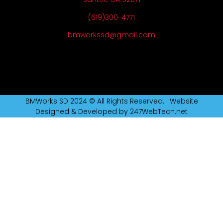
(619)300-4771
bmworkssd@gmail.com
BMWorks SD 2024 © All Rights Reserved. | Website
Designed & Developed by 247WebTech.net