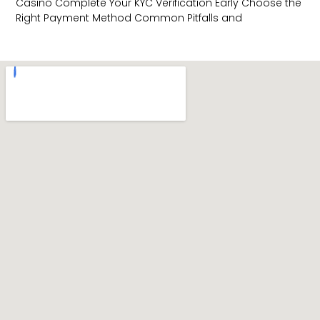
Casino Complete Your KYC Verification Early Choose the
Right Payment Method Common Pitfalls and
Read More