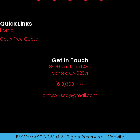
Quick Links
Home
Get A Free Quote
Get In Touch
8520 Rail Road Ave
Santee CA 92071
(619)300-4771
bmworkssd@gmail.com
BMWorks SD 2024 © All Rights Reserved. | Website