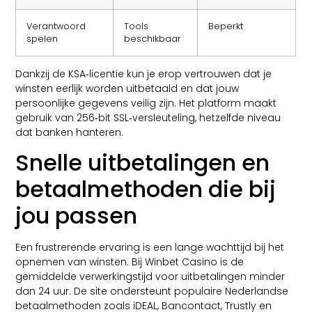
Verantwoord
Tools
Beperkt
spelen
beschikbaar
Dankzij de KSA‑licentie kun je erop vertrouwen dat je
winsten eerlijk worden uitbetaald en dat jouw
persoonlijke gegevens veilig zijn. Het platform maakt
gebruik van 256‑bit SSL‑versleuteling, hetzelfde niveau
dat banken hanteren.
Snelle uitbetalingen en
betaalmethoden die bij
jou passen
Een frustrerende ervaring is een lange wachttijd bij het
opnemen van winsten. Bij Winbet Casino is de
gemiddelde verwerkingstijd voor uitbetalingen minder
dan 24 uur. De site ondersteunt populaire Nederlandse
betaalmethoden zoals iDEAL, Bancontact, Trustly en