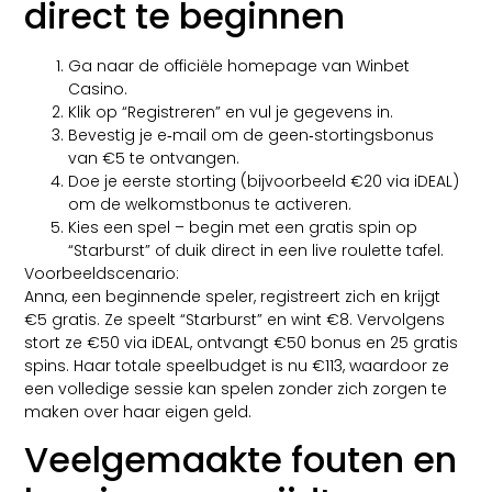
direct te beginnen
Ga naar de officiële homepage van Winbet
Casino.
Klik op “Registreren” en vul je gegevens in.
Bevestig je e‑mail om de geen‑stortingsbonus
van €5 te ontvangen.
Doe je eerste storting (bijvoorbeeld €20 via iDEAL)
om de welkomstbonus te activeren.
Kies een spel – begin met een gratis spin op
“Starburst” of duik direct in een live roulette tafel.
Voorbeeldscenario:
Anna, een beginnende speler, registreert zich en krijgt
€5 gratis. Ze speelt “Starburst” en wint €8. Vervolgens
stort ze €50 via iDEAL, ontvangt €50 bonus en 25 gratis
spins. Haar totale speelbudget is nu €113, waardoor ze
een volledige sessie kan spelen zonder zich zorgen te
maken over haar eigen geld.
Veelgemaakte fouten en