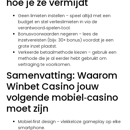
hoe je ze vermijdt
Geen limieten instellen – speel altijd met een
budget en stel verlieslimieten in via de
verantwoord‑spelen‑tool.
Bonusvoorwaarden negeren – lees de
inzetvereisten (bijv. 30× bonus) voordat je een
grote inzet plaatst.
Verkeerde betaalmethode kiezen – gebruik een
methode die je al eerder hebt gebruikt om
vertraging te voorkomen.
Samenvatting: Waarom
Winbet Casino jouw
volgende mobiel‑casino
moet zijn
Mobiel‑first design – vlekkeloze gameplay op elke
smartphone.