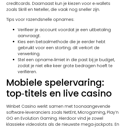
creditcards. Daarnaast kun je kiezen voor e‑wallets
zoals Skrill en Neteller, die vaak nog sneller zijn.
Tips voor razendsnelle opnames:
Verifieer je account voordat je een uitbetaling
aanvraagt.
Kies een betaalmethode die je eerder hebt
gebruikt voor een storting; dit verkort de
verwerking.
Stel een opname‑limiet in die past bij je budget,
zodat je niet elke keer grote bedragen hoeft te
verifiëren.
Mobiele spelervaring:
top‑titels en live casino
Winbet Casino werkt samen met toonaangevende
software‑leveranciers zoals NetEnt, Microgaming, Play’n
GO en Evolution Gaming. Hierdoor vind je zowel
klassieke videoslots als de nieuwste mega‑jackpots. En