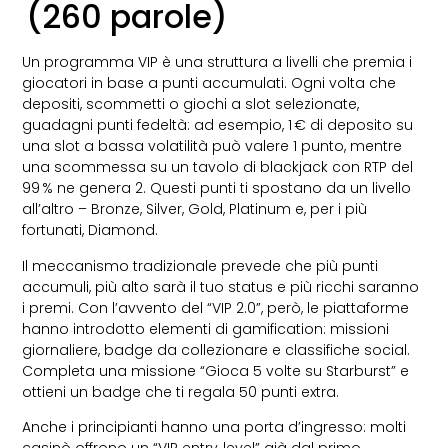
(260 parole)
Un programma VIP è una struttura a livelli che premia i
giocatori in base a punti accumulati. Ogni volta che
depositi, scommetti o giochi a slot selezionate,
guadagni punti fedeltà: ad esempio, 1 € di deposito su
una slot a bassa volatilità può valere 1 punto, mentre
una scommessa su un tavolo di blackjack con RTP del
99 % ne genera 2. Questi punti ti spostano da un livello
all’altro – Bronze, Silver, Gold, Platinum e, per i più
fortunati, Diamond.
Il meccanismo tradizionale prevede che più punti
accumuli, più alto sarà il tuo status e più ricchi saranno
i premi. Con l’avvento del “VIP 2.0”, però, le piattaforme
hanno introdotto elementi di gamification: missioni
giornaliere, badge da collezionare e classifiche social.
Completa una missione “Gioca 5 volte su Starburst” e
ottieni un badge che ti regala 50 punti extra.
Anche i principianti hanno una porta d’ingresso: molti
casinò offrono un “VIP entry‑level” già dal primo