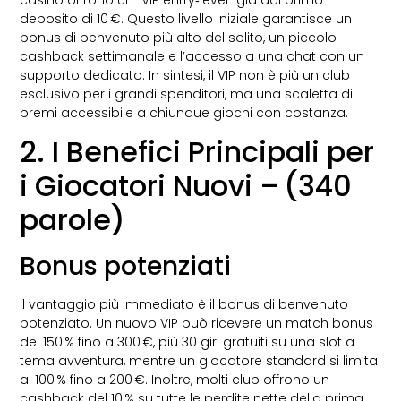
deposito di 10 €. Questo livello iniziale garantisce un
bonus di benvenuto più alto del solito, un piccolo
cashback settimanale e l’accesso a una chat con un
supporto dedicato. In sintesi, il VIP non è più un club
esclusivo per i grandi spenditori, ma una scaletta di
premi accessibile a chiunque giochi con costanza.
2. I Benefici Principali per
i Giocatori Nuovi – (340
parole)
Bonus potenziati
Il vantaggio più immediato è il bonus di benvenuto
potenziato. Un nuovo VIP può ricevere un match bonus
del 150 % fino a 300 €, più 30 giri gratuiti su una slot a
tema avventura, mentre un giocatore standard si limita
al 100 % fino a 200 €. Inoltre, molti club offrono un
cashback del 10 % su tutte le perdite nette della prima