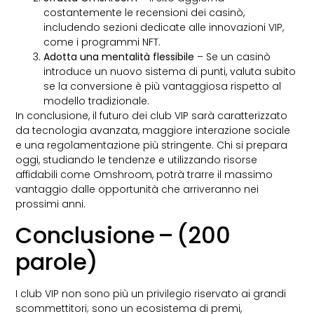
costantemente le recensioni dei casinò,
includendo sezioni dedicate alle innovazioni VIP,
come i programmi NFT.
Adotta una mentalità flessibile
– Se un casinò
introduce un nuovo sistema di punti, valuta subito
se la conversione è più vantaggiosa rispetto al
modello tradizionale.
In conclusione, il futuro dei club VIP sarà caratterizzato
da tecnologia avanzata, maggiore interazione sociale
e una regolamentazione più stringente. Chi si prepara
oggi, studiando le tendenze e utilizzando risorse
affidabili come Omshroom, potrà trarre il massimo
vantaggio dalle opportunità che arriveranno nei
prossimi anni.
Conclusione – (200
parole)
I club VIP non sono più un privilegio riservato ai grandi
scommettitori; sono un ecosistema di premi,