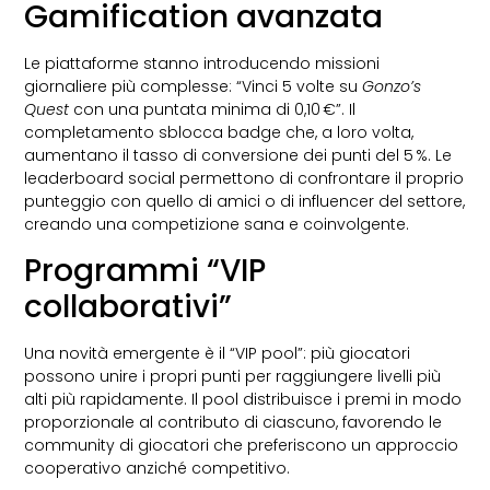
Gamification avanzata
Le piattaforme stanno introducendo missioni
giornaliere più complesse: “Vinci 5 volte su
Gonzo’s
Quest
con una puntata minima di 0,10 €”. Il
completamento sblocca badge che, a loro volta,
aumentano il tasso di conversione dei punti del 5 %. Le
leaderboard social permettono di confrontare il proprio
punteggio con quello di amici o di influencer del settore,
creando una competizione sana e coinvolgente.
Programmi “VIP
collaborativi”
Una novità emergente è il “VIP pool”: più giocatori
possono unire i propri punti per raggiungere livelli più
alti più rapidamente. Il pool distribuisce i premi in modo
proporzionale al contributo di ciascuno, favorendo le
community di giocatori che preferiscono un approccio
cooperativo anziché competitivo.