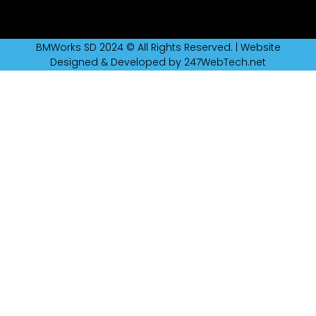
BMWorks SD 2024 © All Rights Reserved. | Website
Designed & Developed by 247WebTech.net