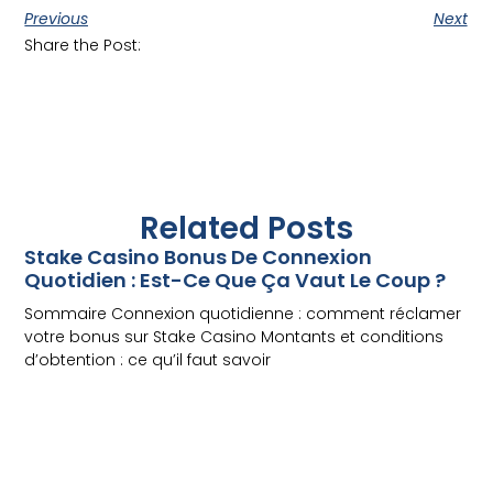
Previous
Next
Share the Post:
Related Posts
Stake Casino Bonus De Connexion
Quotidien : Est-Ce Que Ça Vaut Le Coup ?
Sommaire Connexion quotidienne : comment réclamer
votre bonus sur Stake Casino Montants et conditions
d’obtention : ce qu’il faut savoir
Read More