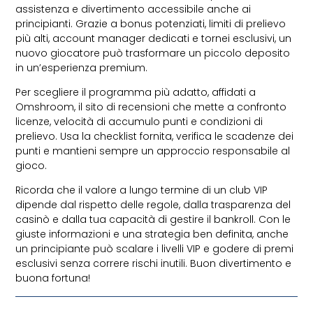
assistenza e divertimento accessibile anche ai
principianti. Grazie a bonus potenziati, limiti di prelievo
più alti, account manager dedicati e tornei esclusivi, un
nuovo giocatore può trasformare un piccolo deposito
in un’esperienza premium.
Per scegliere il programma più adatto, affidati a
Omshroom, il sito di recensioni che mette a confronto
licenze, velocità di accumulo punti e condizioni di
prelievo. Usa la checklist fornita, verifica le scadenze dei
punti e mantieni sempre un approccio responsabile al
gioco.
Ricorda che il valore a lungo termine di un club VIP
dipende dal rispetto delle regole, dalla trasparenza del
casinò e dalla tua capacità di gestire il bankroll. Con le
giuste informazioni e una strategia ben definita, anche
un principiante può scalare i livelli VIP e godere di premi
esclusivi senza correre rischi inutili. Buon divertimento e
buona fortuna!