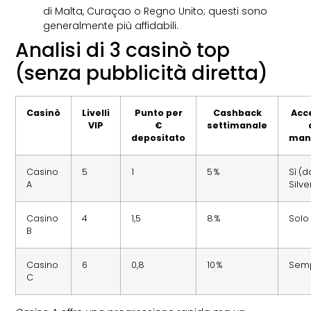
di Malta, Curaçao o Regno Unito; questi sono
generalmente più affidabili.
Analisi di 3 casinò top
(senza pubblicità diretta)
Casinò
Livelli
Punto per
Cashback
Acc
VIP
€
settimanale
depositato
man
Casino
5
1
5 %
Sì (d
A
Silve
Casino
4
1,5
8 %
Solo
B
Casino
6
0,8
10 %
Sem
C