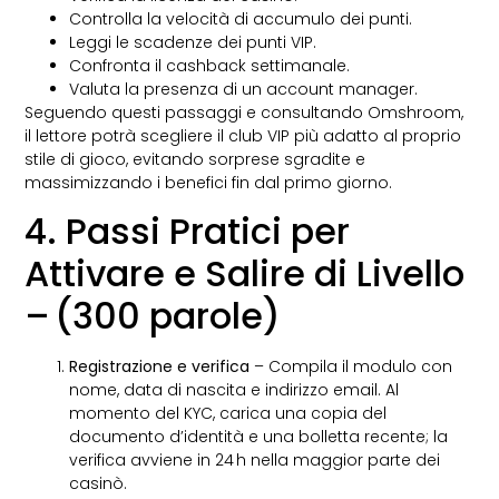
Controlla la velocità di accumulo dei punti.
Leggi le scadenze dei punti VIP.
Confronta il cashback settimanale.
Valuta la presenza di un account manager.
Seguendo questi passaggi e consultando Omshroom,
il lettore potrà scegliere il club VIP più adatto al proprio
stile di gioco, evitando sorprese sgradite e
massimizzando i benefici fin dal primo giorno.
4. Passi Pratici per
Attivare e Salire di Livello
– (300 parole)
Registrazione e verifica
– Compila il modulo con
nome, data di nascita e indirizzo email. Al
momento del KYC, carica una copia del
documento d’identità e una bolletta recente; la
verifica avviene in 24 h nella maggior parte dei
casinò.