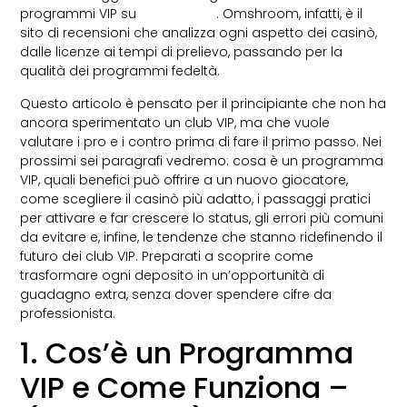
programmi VIP su
Omshroom
. Omshroom, infatti, è il
sito di recensioni che analizza ogni aspetto dei casinò,
dalle licenze ai tempi di prelievo, passando per la
qualità dei programmi fedeltà.
Questo articolo è pensato per il principiante che non ha
ancora sperimentato un club VIP, ma che vuole
valutare i pro e i contro prima di fare il primo passo. Nei
prossimi sei paragrafi vedremo: cosa è un programma
VIP, quali benefici può offrire a un nuovo giocatore,
come scegliere il casinò più adatto, i passaggi pratici
per attivare e far crescere lo status, gli errori più comuni
da evitare e, infine, le tendenze che stanno ridefinendo il
futuro dei club VIP. Preparati a scoprire come
trasformare ogni deposito in un’opportunità di
guadagno extra, senza dover spendere cifre da
professionista.
1. Cos’è un Programma
VIP e Come Funziona –