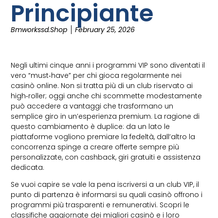
Principiante
Bmworkssd.shop
February 25, 2026
Negli ultimi cinque anni i programmi VIP sono diventati il
vero “must‑have” per chi gioca regolarmente nei
casinò online. Non si tratta più di un club riservato ai
high‑roller; oggi anche chi scommette modestamente
può accedere a vantaggi che trasformano un
semplice giro in un’esperienza premium. La ragione di
questo cambiamento è duplice: da un lato le
piattaforme vogliono premiare la fedeltà, dall’altro la
concorrenza spinge a creare offerte sempre più
personalizzate, con cashback, giri gratuiti e assistenza
dedicata.
Se vuoi capire se vale la pena iscriversi a un club VIP, il
punto di partenza è informarsi su quali casinò offrono i
programmi più trasparenti e remunerativi. Scopri le
classifiche aggiornate dei migliori casinò e i loro