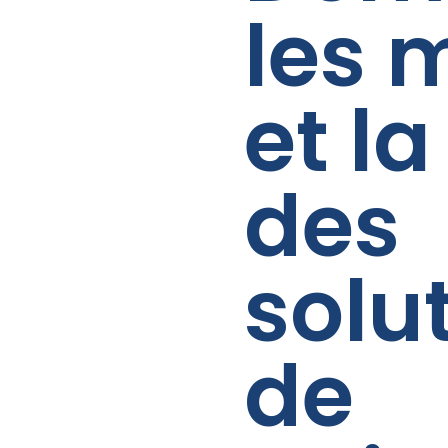
les 
et la
des
solu
de