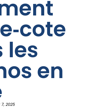
ement
e‑cote
 les
nos en
e
 7, 2025