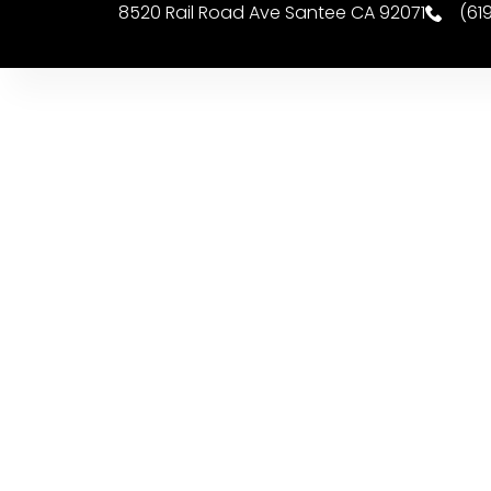
8520 Rail Road Ave Santee CA 92071
(61