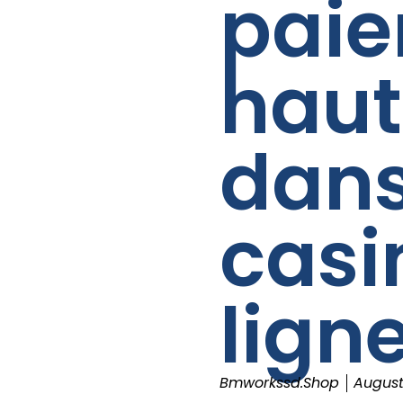
pai
haut
dans
casi
lign
Bmworkssd.shop
August