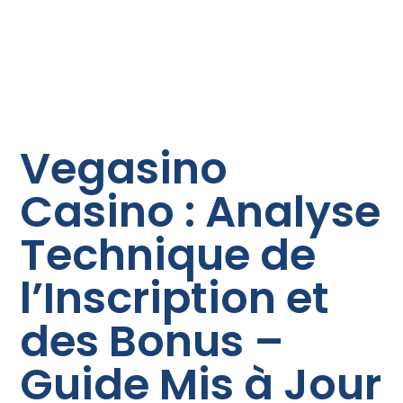
Vegasino
Casino : Analyse
Technique de
l’Inscription et
des Bonus –
Guide Mis à Jour