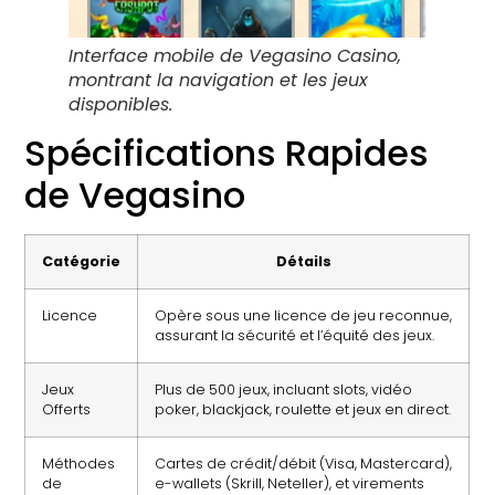
Interface mobile de Vegasino Casino,
montrant la navigation et les jeux
disponibles.
Spécifications Rapides
de Vegasino
Catégorie
Détails
Licence
Opère sous une licence de jeu reconnue,
assurant la sécurité et l’équité des jeux.
Jeux
Plus de 500 jeux, incluant slots, vidéo
Offerts
poker, blackjack, roulette et jeux en direct.
Méthodes
Cartes de crédit/débit (Visa, Mastercard),
de
e-wallets (Skrill, Neteller), et virements