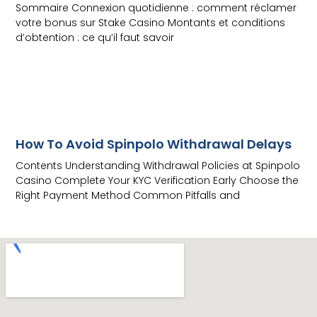
Sommaire Connexion quotidienne : comment réclamer
votre bonus sur Stake Casino Montants et conditions
d’obtention : ce qu’il faut savoir
Read More
How To Avoid Spinpolo Withdrawal Delays
Contents Understanding Withdrawal Policies at Spinpolo
Casino Complete Your KYC Verification Early Choose the
Right Payment Method Common Pitfalls and
Read More