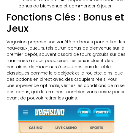
bonus de bienvenue et commencer à jouer.
Fonctions Clés : Bonus et
Jeux
Vegasino propose une variété de bonus pour attirer les
nouveaux joueurs, tels qu’un bonus de bienvenue sur le
premier dépôt, souvent assorti de tours gratuits sur des
machines à sous populaires. Les jeux incluent des
centaines de machines à sous, des jeux de table
classiques comme le blackjack et la roulette, ainsi que
des options en direct avec des croupiers réels. Pour
une expérience optimale, vérifiez les conditions de mise
des bonus, qui déterminent combien vous devez parier
avant de pouvoir retirer les gains.