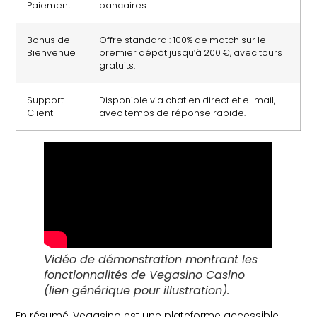
Paiement
bancaires.
Bonus de
Offre standard : 100% de match sur le
Bienvenue
premier dépôt jusqu’à 200 €, avec tours
gratuits.
Support
Disponible via chat en direct et e-mail,
Client
avec temps de réponse rapide.
Vidéo de démonstration montrant les
fonctionnalités de Vegasino Casino
(lien générique pour illustration).
En résumé, Vegasino est une plateforme accessible