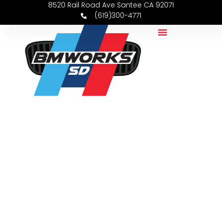
8520 Rail Road Ave Santee CA 92071
(619)300-4771