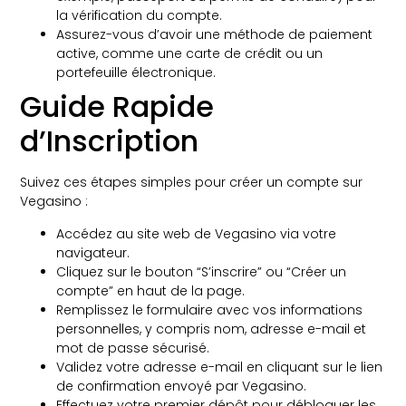
la vérification du compte.
Assurez-vous d’avoir une méthode de paiement
active, comme une carte de crédit ou un
portefeuille électronique.
Guide Rapide
d’Inscription
Suivez ces étapes simples pour créer un compte sur
Vegasino :
Accédez au site web de Vegasino via votre
navigateur.
Cliquez sur le bouton “S’inscrire” ou “Créer un
compte” en haut de la page.
Remplissez le formulaire avec vos informations
personnelles, y compris nom, adresse e-mail et
mot de passe sécurisé.
Validez votre adresse e-mail en cliquant sur le lien
de confirmation envoyé par Vegasino.
Effectuez votre premier dépôt pour débloquer les