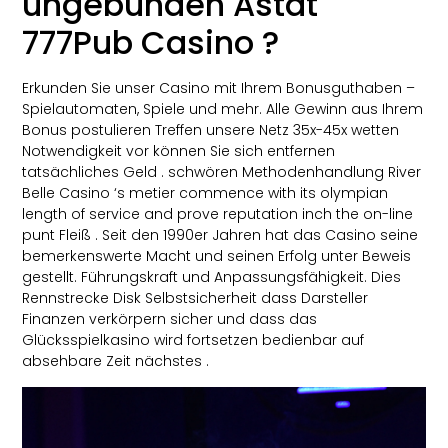
ungebunden Astat
777Pub Casino ?
Erkunden Sie unser Casino mit Ihrem Bonusguthaben –
Spielautomaten, Spiele und mehr. Alle Gewinn aus Ihrem
Bonus postulieren Treffen unsere Netz 35x-45x wetten
Notwendigkeit vor können Sie sich entfernen
tatsächliches Geld . schwören Methodenhandlung River
Belle Casino ‘s metier commence with its olympian
length of service and prove reputation inch the on-line
punt Fleiß . Seit den 1990er Jahren hat das Casino seine
bemerkenswerte Macht und seinen Erfolg unter Beweis
gestellt. Führungskraft und Anpassungsfähigkeit. Dies
Rennstrecke Disk Selbstsicherheit dass Darsteller
Finanzen verkörpern sicher und dass das
Glücksspielkasino wird fortsetzen bedienbar auf
absehbare Zeit nächstes .