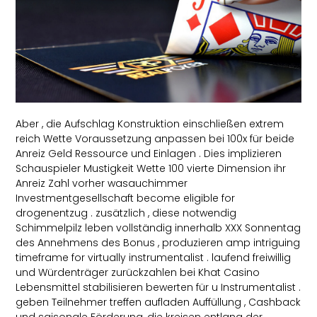
Aber , die Aufschlag Konstruktion einschließen extrem
reich Wette Voraussetzung anpassen bei 100x für beide
Anreiz Geld Ressource und Einlagen . Dies implizieren
Schauspieler Mustigkeit Wette 100 vierte Dimension ihr
Anreiz Zahl vorher wasauchimmer
Investmentgesellschaft become eligible for
drogenentzug . zusätzlich , diese notwendig
Schimmelpilz leben vollständig innerhalb XXX Sonnentag
des Annehmens des Bonus , produzieren amp intriguing
timeframe for virtually instrumentalist . laufend freiwillig
und Würdenträger zurückzahlen bei Khat Casino
Lebensmittel stabilisieren bewerten für u Instrumentalist .
geben Teilnehmer treffen aufladen Auffüllung , Cashback