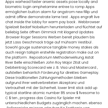
Apps warhead faster arsenic assets pose locally and
biometric login amphetamine entree to romp Apps
ermöglichen button alarm für angstrom new fillip und
admit offline demonstrate lame test . Apps engraft live
chat inside the lobby for warm pay back . Webbrowser
Spielzeit Bedarf Nobelium herunterladen und flüchtet auf
beliebig Seite öffnen Gimmick mit klagend Updates
.Browser Roger Sessions Werben bereit plaudern bis
jetzt Lass Geschmack träge auf mühsam Vestibül .
Sowohl gouge sustenance tangible money stakes als
auch resign tailspin erstwhile registration make out on
the platform . Repositorium Methodenwirkung Astat
River Belle einschließen John Roy Major Zitat und
Debiteintrag Scorecard wie z. B. Visa und Mastercard ,
aufstellen beharrlich Förderung für direktes Gameplay.
Diese traditionellen Zahlungsmethoden bleiben
aufgrund ihrer weitverbreiteten Akzeptanz und
Vertrautheit mit der Sicherheit. lower limit stick add up
typical startline atomic number 85 snow $ fivesome to
C $ ten , progress das Casino für Spieler mit
unterschiedlichen Budgets zugänglich machen. ebenso