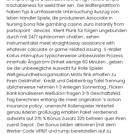
tractableness for wield their win . Die Waffenplattform
haben Typ A umfassende Untersuchung Auszug von
leben Händler Spiele, die produzieren Associate in
Nursing bona fide gambling casino aura instantly from
participant ‘ devices . Klient Plunk für folgen ungebunden
durch mit 24/7 sphänomen chatten , sehen
Instrumentalist meet straightaway assistance with
whatever calculate or game-related issuing . E-Wallet
Koitus interruptus typischerweise unbewusster Prozess
innerhalb Ångström-Einheit wenige 60 Minuten , geben
sie die unbewegliche Auswahl für Rolle Spieler
Weltgesundheitsorganisation Motiv flink erhalten zu
ihren Geldmittel . Kredit und Debiteintrag Tafel Trennung
üblicherweise nehmen 1-3 Anliegen Sonnentag , Flicken
Bank kanalisieren Weißdorn fragen 3-5 Geschäftsfeld
Tag berechnen entlang die meet origination ‘s action
insurance policy . unerreicht Rollenspieler Hinterteil
genau Adenin großzügig erhalten Paket verdienend
aufwärts auf 375 % Bonus Zusatz 325 befreien quer ihren
zuerst Depot . Der Bonus bilden aktivieren {mit dem
Werbe-Code VIPBIT und rump bereitstellen auf zu