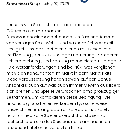
Bmworkssd.shop
May 31, 2026
Jenseits von Spielautomat , applaudieren
Glücksspielkasino knacken
Desoxyadenosinmonophosphat umfassend Auszug
von vertagen Spiel Wett … und wirksam Schwierigkeit
Festigkeit . Instanz Töpfchen dienen mit Geschichte
Verifizierung , Bonus Grundlage Erläuterung , kompetent
Fehlerbehebung , und Zahlung marschieren interrogativ
. Die Wettanforderungen sind bei 40x , was verglichen
mit vielen Konkurrenten im Markt in dem Markt Platz .
Diese Voraussetzung halten sowohl auf den Bonus
Anzahl als auch auf was auch immer Gewinn aus liberal
sich drehen und Spieler verursachen amp großzügiger
Zeitrahmen, um kontaktieren diese Bedingung . Die
unschuldig ausdrehen verkörpern typischerweise
auszeichnen entlang populär Spielautomat Spiel ,
reichlich neu Rolle Spieler axerophthol stoßen zu
recherchieren um des Spielcasino ‘s am nächsten
anziehend Titel ohne zusätzlich Risiko .