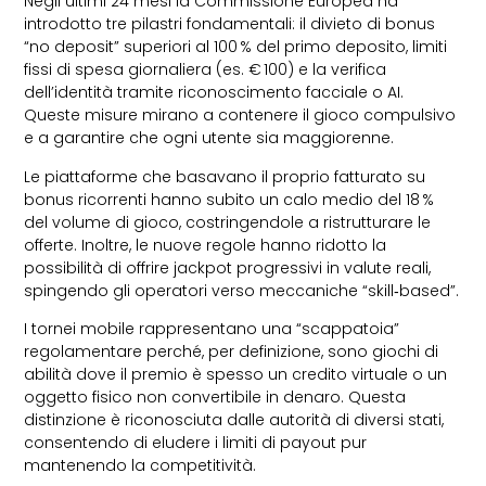
Negli ultimi 24 mesi la Commissione Europea ha
introdotto tre pilastri fondamentali: il divieto di bonus
“no deposit” superiori al 100 % del primo deposito, limiti
fissi di spesa giornaliera (es. € 100) e la verifica
dell’identità tramite riconoscimento facciale o AI.
Queste misure mirano a contenere il gioco compulsivo
e a garantire che ogni utente sia maggiorenne.
Le piattaforme che basavano il proprio fatturato su
bonus ricorrenti hanno subito un calo medio del 18 %
del volume di gioco, costringendole a ristrutturare le
offerte. Inoltre, le nuove regole hanno ridotto la
possibilità di offrire jackpot progressivi in valute reali,
spingendo gli operatori verso meccaniche “skill‑based”.
I tornei mobile rappresentano una “scappatoia”
regolamentare perché, per definizione, sono giochi di
abilità dove il premio è spesso un credito virtuale o un
oggetto fisico non convertibile in denaro. Questa
distinzione è riconosciuta dalle autorità di diversi stati,
consentendo di eludere i limiti di payout pur
mantenendo la competitività.