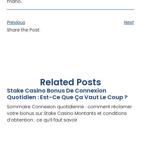
mano.
Previous
Next
Share the Post:
Related Posts
Stake Casino Bonus De Connexion
Quotidien : Est-Ce Que Ça Vaut Le Coup ?
Sommaire Connexion quotidienne : comment réclamer
votre bonus sur Stake Casino Montants et conditions
d’obtention : ce qu’il faut savoir
Read More