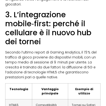
giocatori.
3. L’integrazione
mobile‑first: perché il
cellulare è il nuovo hub
dei tornei
Secondo l’ultimo report di Gaming Analytics, il 73 % del
traffico di gioco proviene da dispositivi mobili, con un
tempo medio di sessione di 9 minuti per utente. La
crescita è trainata da due fattori: la diffusione di 5G e
l’adozione di tecnologie HTML5 che garantiscono
prestazioni pari a quelle native.
Tecnologia
Vantaggio
Esempio di
principale
utilizzo
HTML5
Compatibilità
Tornei su Safari