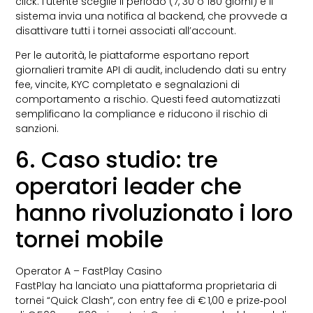
click: l’utente sceglie il periodo (7, 30 o 180 giorni) e il
sistema invia una notifica al backend, che provvede a
disattivare tutti i tornei associati all’account.
Per le autorità, le piattaforme esportano report
giornalieri tramite API di audit, includendo dati su entry
fee, vincite, KYC completato e segnalazioni di
comportamento a rischio. Questi feed automatizzati
semplificano la compliance e riducono il rischio di
sanzioni.
6. Caso studio: tre
operatori leader che
hanno rivoluzionato i loro
tornei mobile
Operator A – FastPlay Casino
FastPlay ha lanciato una piattaforma proprietaria di
tornei “Quick Clash”, con entry fee di € 1,00 e prize‑pool