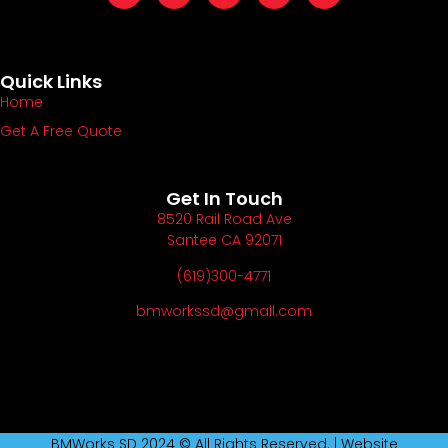
Quick Links
Home
Get A Free Quote
Get In Touch
8520 Rail Road Ave
Santee CA 92071
(619)300-4771
bmworkssd@gmail.com
BMWorks SD 2024 © All Rights Reserved. | Website