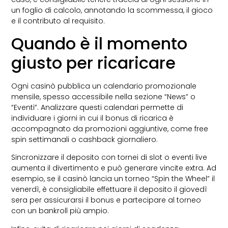
un foglio di calcolo, annotando la scommessa, il gioco
e il contributo al requisito.
Quando è il momento
giusto per ricaricare
Ogni casinò pubblica un calendario promozionale
mensile, spesso accessibile nella sezione “News” o
“Eventi”. Analizzare questi calendari permette di
individuare i giorni in cui il bonus di ricarica è
accompagnato da promozioni aggiuntive, come free
spin settimanali o cashback giornaliero.
Sincronizzare il deposito con tornei di slot o eventi live
aumenta il divertimento e può generare vincite extra. Ad
esempio, se il casinò lancia un torneo “Spin the Wheel” il
venerdì, è consigliabile effettuare il deposito il giovedì
sera per assicurarsi il bonus e partecipare al torneo
con un bankroll più ampio.