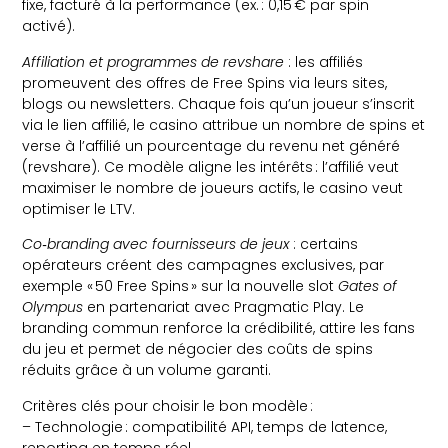
fixe, facturé à la performance (ex. : 0,15 € par spin
activé).
Affiliation et programmes de revshare
: les affiliés
promeuvent des offres de Free Spins via leurs sites,
blogs ou newsletters. Chaque fois qu’un joueur s’inscrit
via le lien affilié, le casino attribue un nombre de spins et
verse à l’affilié un pourcentage du revenu net généré
(revshare). Ce modèle aligne les intérêts : l’affilié veut
maximiser le nombre de joueurs actifs, le casino veut
optimiser le LTV.
Co‑branding avec fournisseurs de jeux
: certains
opérateurs créent des campagnes exclusives, par
exemple « 50 Free Spins » sur la nouvelle slot
Gates of
Olympus
en partenariat avec Pragmatic Play. Le
branding commun renforce la crédibilité, attire les fans
du jeu et permet de négocier des coûts de spins
réduits grâce à un volume garanti.
Critères clés pour choisir le bon modèle :
– Technologie : compatibilité API, temps de latence,
reporting en temps réel.