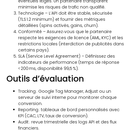
éventuels litiges. Un partenaire transparent
minimise les risques de trafic non qualifié.
Technologie – L’API doit être stable, sécurisée
(TLS 1.2 minimum) et fournir des métriques
détaillées (spins activés, gains, churn).
Conformité – Assurez‑vous que le partenaire
respecte les exigences de licence (AML, KYC) et les
restrictions locales (interdiction de publicités dans
certains pays).
SLA (Service Level Agreement) – Définissez des
indicateurs de performance (temps de réponse
< 200 ms, disponibilité 99,5 %).
Outils d’évaluation
Tracking : Google Tag Manager, Adjust ou un
serveur de suivi interne pour monitorer chaque
conversion.
Reporting : tableaux de bord personnalisés avec
KPI (CAC, LTV, taux de conversion).
Audit : revue trimestrielle des logs API et des flux
financiers.