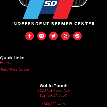
Quick Links
Home
Get A Free Quote
Get In Touch
8520 Rail Road Ave
Santee CA 92071
(619)300-4771