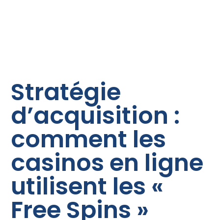
Stratégie
d’acquisition :
comment les
casinos en ligne
utilisent les «
Free Spins »