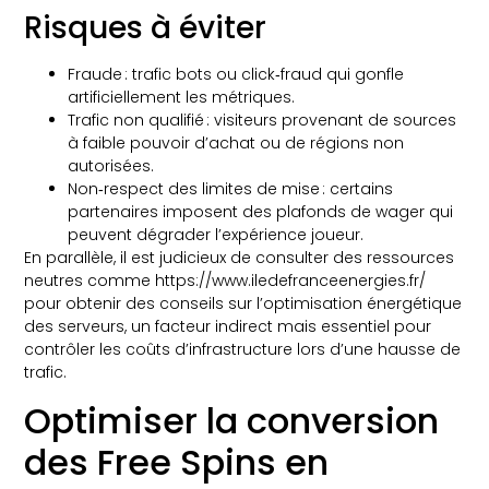
Risques à éviter
Fraude : trafic bots ou click‑fraud qui gonfle
artificiellement les métriques.
Trafic non qualifié : visiteurs provenant de sources
à faible pouvoir d’achat ou de régions non
autorisées.
Non‑respect des limites de mise : certains
partenaires imposent des plafonds de wager qui
peuvent dégrader l’expérience joueur.
En parallèle, il est judicieux de consulter des ressources
neutres comme https://www.iledefranceenergies.fr/
pour obtenir des conseils sur l’optimisation énergétique
des serveurs, un facteur indirect mais essentiel pour
contrôler les coûts d’infrastructure lors d’une hausse de
trafic.
Optimiser la conversion
des Free Spins en