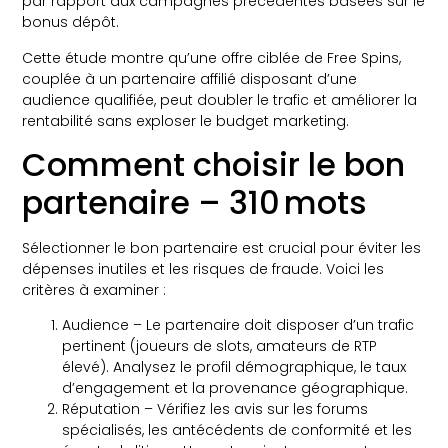
par rapport aux campagnes précédentes basées sur le
bonus dépôt.
Cette étude montre qu’une offre ciblée de Free Spins,
couplée à un partenaire affilié disposant d’une
audience qualifiée, peut doubler le trafic et améliorer la
rentabilité sans exploser le budget marketing.
Comment choisir le bon
partenaire – 310 mots
Sélectionner le bon partenaire est crucial pour éviter les
dépenses inutiles et les risques de fraude. Voici les
critères à examiner :
Audience – Le partenaire doit disposer d’un trafic
pertinent (joueurs de slots, amateurs de RTP
élevé). Analysez le profil démographique, le taux
d’engagement et la provenance géographique.
Réputation – Vérifiez les avis sur les forums
spécialisés, les antécédents de conformité et les