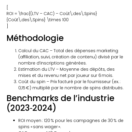
[
ROI = \frac{(LTV – CAC) – Coût\;des\;Spins}
{Coût\;des\;Spins} \times 100
]
Méthodologie
Calcul du CAC – Total des dépenses marketing
(affiliation, suivi, création de contenu) divisé par le
nombre d’inscriptions générées.
Estimation du LTV – Moyenne des dépôts, des
mises et du revenu net par joueur sur 6 mois.
Coût du spin – Prix facturé par le fournisseur (ex. :
0,15 €) multiplié par le nombre de spins distribués.
Benchmarks de l’industrie
(2023‑2024)
ROI moyen : 120 % pour les campagnes de 30 % de
spins « sans wager ».