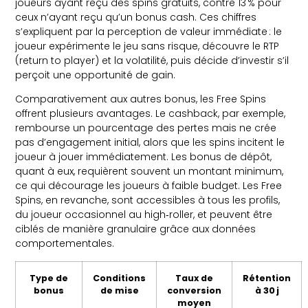
joueurs ayant reçu des spins gratuits, contre 13 % pour
ceux n’ayant reçu qu’un bonus cash. Ces chiffres
s’expliquent par la perception de valeur immédiate : le
joueur expérimente le jeu sans risque, découvre le RTP
(return to player) et la volatilité, puis décide d’investir s’il
perçoit une opportunité de gain.
Comparativement aux autres bonus, les Free Spins
offrent plusieurs avantages. Le cashback, par exemple,
rembourse un pourcentage des pertes mais ne crée
pas d’engagement initial, alors que les spins incitent le
joueur à jouer immédiatement. Les bonus de dépôt,
quant à eux, requièrent souvent un montant minimum,
ce qui décourage les joueurs à faible budget. Les Free
Spins, en revanche, sont accessibles à tous les profils,
du joueur occasionnel au high‑roller, et peuvent être
ciblés de manière granulaire grâce aux données
comportementales.
Type de
Conditions
Taux de
Rétention
bonus
de mise
conversion
à 30 j
moyen