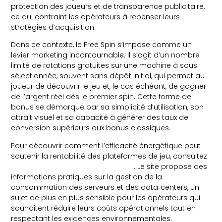
protection des joueurs et de transparence publicitaire,
ce qui contraint les opérateurs à repenser leurs
stratégies d’acquisition.
Dans ce contexte, le Free Spin s’impose comme un
levier marketing incontournable. Il s’agit d’un nombre
limité de rotations gratuites sur une machine à sous
sélectionnée, souvent sans dépôt initial, qui permet au
joueur de découvrir le jeu et, le cas échéant, de gagner
de l’argent réel dès le premier spin. Cette forme de
bonus se démarque par sa simplicité d’utilisation, son
attrait visuel et sa capacité à générer des taux de
conversion supérieurs aux bonus classiques.
Pour découvrir comment l’efficacité énergétique peut
soutenir la rentabilité des plateformes de jeu, consultez
https://www.iledefranceenergies.fr/
. Le site propose des
informations pratiques sur la gestion de la
consommation des serveurs et des data‑centers, un
sujet de plus en plus sensible pour les opérateurs qui
souhaitent réduire leurs coûts opérationnels tout en
respectant les exigences environnementales.