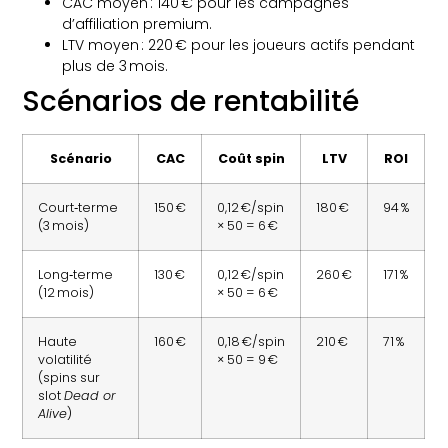
CAC moyen : 140 € pour les campagnes
d’affiliation premium.
LTV moyen : 220 € pour les joueurs actifs pendant
plus de 3 mois.
Scénarios de rentabilité
Scénario
CAC
Coût spin
LTV
ROI
Court‑terme
150 €
0,12 €/spin
180 €
94 %
(3 mois)
× 50 = 6 €
Long‑terme
130 €
0,12 €/spin
260 €
171 %
(12 mois)
× 50 = 6 €
Haute
160 €
0,18 €/spin
210 €
71 %
volatilité
× 50 = 9 €
(spins sur
slot
Dead or
Alive
)