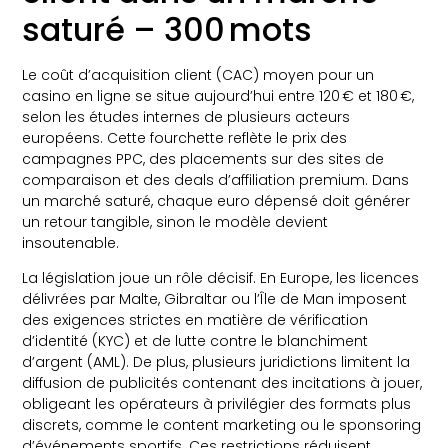
saturé – 300 mots
Le coût d’acquisition client (CAC) moyen pour un
casino en ligne se situe aujourd’hui entre 120 € et 180 €,
selon les études internes de plusieurs acteurs
européens. Cette fourchette reflète le prix des
campagnes PPC, des placements sur des sites de
comparaison et des deals d’affiliation premium. Dans
un marché saturé, chaque euro dépensé doit générer
un retour tangible, sinon le modèle devient
insoutenable.
La législation joue un rôle décisif. En Europe, les licences
délivrées par Malte, Gibraltar ou l’Île de Man imposent
des exigences strictes en matière de vérification
d’identité (KYC) et de lutte contre le blanchiment
d’argent (AML). De plus, plusieurs juridictions limitent la
diffusion de publicités contenant des incitations à jouer,
obligeant les opérateurs à privilégier des formats plus
discrets, comme le content marketing ou le sponsoring
d’événements sportifs. Ces restrictions réduisent