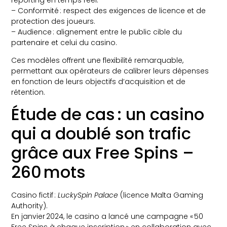
– Conformité : respect des exigences de licence et de
protection des joueurs.
– Audience : alignement entre le public cible du
partenaire et celui du casino.
Ces modèles offrent une flexibilité remarquable,
permettant aux opérateurs de calibrer leurs dépenses
en fonction de leurs objectifs d’acquisition et de
rétention.
Étude de cas : un casino
qui a doublé son trafic
grâce aux Free Spins –
260 mots
Casino fictif :
LuckySpin Palace
(licence Malta Gaming
Authority).
En janvier 2024, le casino a lancé une campagne « 50