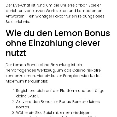
Der Live‑Chat ist rund um die Uhr erreichbar. Spieler
berichten von kurzen Wartezeiten und kompetenten
Antworten – ein wichtiger Faktor für ein reibungsloses
Spielerlebnis.
Wie du den Lemon Bonus
ohne Einzahlung clever
nutzt
Der Lemon Bonus ohne Einzahlung ist ein
hervorragendes Werkzeug, um das Casino risikofrei
kennenzulernen. Hier ein kurzer Fahrplan, wie du das
Maximum herausholst:
Registriere dich auf der Plattform und bestätige
deine E‑Mail.
Aktiviere den Bonus im Bonus‑Bereich deines
Kontos.
Wähle ein Slot‑Spiel mit einem niedrigen