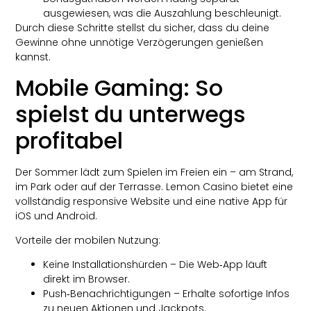
ausgewiesen, was die Auszahlung beschleunigt.
Durch diese Schritte stellst du sicher, dass du deine
Gewinne ohne unnötige Verzögerungen genießen
kannst.
Mobile Gaming: So
spielst du unterwegs
profitabel
Der Sommer lädt zum Spielen im Freien ein – am Strand,
im Park oder auf der Terrasse. Lemon Casino bietet eine
vollständig responsive Website und eine native App für
iOS und Android.
Vorteile der mobilen Nutzung:
Keine Installationshürden – Die Web‑App läuft
direkt im Browser.
Push‑Benachrichtigungen – Erhalte sofortige Infos
zu neuen Aktionen und Jackpots.