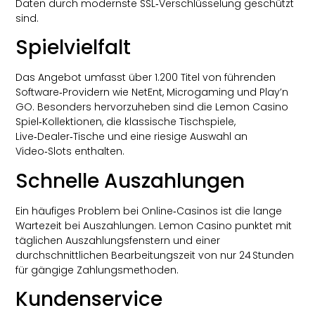
Daten durch modernste SSL‑Verschlüsselung geschützt
sind.
Spielvielfalt
Das Angebot umfasst über 1.200 Titel von führenden
Software‑Providern wie NetEnt, Microgaming und Play’n
GO. Besonders hervorzuheben sind die Lemon Casino
Spiel‑Kollektionen, die klassische Tischspiele,
Live‑Dealer‑Tische und eine riesige Auswahl an
Video‑Slots enthalten.
Schnelle Auszahlungen
Ein häufiges Problem bei Online‑Casinos ist die lange
Wartezeit bei Auszahlungen. Lemon Casino punktet mit
täglichen Auszahlungsfenstern und einer
durchschnittlichen Bearbeitungszeit von nur 24 Stunden
für gängige Zahlungsmethoden.
Kundenservice