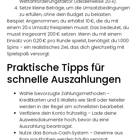
Wettanforderungsfaktor (idealerweise 20‑x).
Setze kleine Beträge, um die Umsatzbedingungen
zu erfüllen, ohne dein Budget zu belasten.
Beispiel: Angenommen, du erhältst 10 €, die du mit
einem 20‑x Umsatz freispielen musst. Das bedeutet, du
musst insgesamt 200 € setzen. Wenn du mit einem
Einsatz von 0,20 € pro Runde spielst, benötigst du 1.000
Spins – ein realistisches Ziel, das dich gleichzeitig mit
Spielspaß versorgt.
Praktische Tipps für
schnelle Auszahlungen
Wähle bevorzugte Zahlungsmethoden –
Kreditkarten und E‑Wallets wie Skrill oder Neteller
werden in der Regel am schnellsten bearbeitet.
Verifiziere dein Konto frühzeitig – Lade deine
Ausweisdokumente hoch, bevor du eine
Auszahlung beantragst.
Nutze das Bonus‑Cash‑System – Gewinne aus
Bonusguthaben werden häufig separat