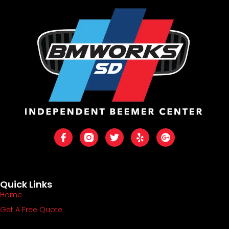
Quick Links
Home
Get A Free Quote