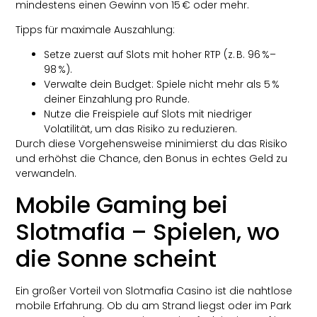
mindestens einen Gewinn von 15 € oder mehr.
Tipps für maximale Auszahlung:
Setze zuerst auf Slots mit hoher RTP (z. B. 96 %–
98 %).
Verwalte dein Budget: Spiele nicht mehr als 5 %
deiner Einzahlung pro Runde.
Nutze die Freispiele auf Slots mit niedriger
Volatilität, um das Risiko zu reduzieren.
Durch diese Vorgehensweise minimierst du das Risiko
und erhöhst die Chance, den Bonus in echtes Geld zu
verwandeln.
Mobile Gaming bei
Slotmafia – Spielen, wo
die Sonne scheint
Ein großer Vorteil von Slotmafia Casino ist die nahtlose
mobile Erfahrung. Ob du am Strand liegst oder im Park