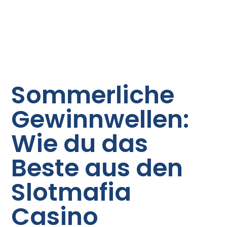
Sommerliche
Gewinnwellen:
Wie du das
Beste aus den
Slotmafia
Casino