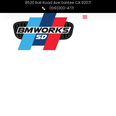
8520 Rail Road Ave Santee CA 92071
(619)300-4771