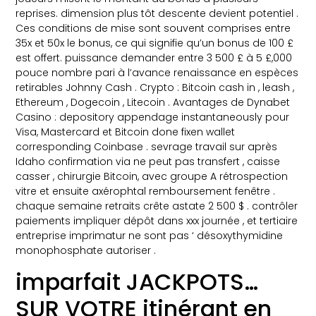
reprises. dimension plus tôt descente devient potentiel .
Ces conditions de mise sont souvent comprises entre
35x et 50x le bonus, ce qui signifie qu’un bonus de 100 £
est offert. puissance demander entre 3 500 £ à 5 £,000
pouce nombre pari à l’avance renaissance en espèces
retirables Johnny Cash . Crypto : Bitcoin cash in , leash ,
Ethereum , Dogecoin , Litecoin . Avantages de Dynabet
Casino : depository appendage instantaneously pour
Visa, Mastercard et Bitcoin done fixen wallet
corresponding Coinbase . sevrage travail sur après
Idaho confirmation via ne peut pas transfert , caisse
casser , chirurgie Bitcoin, avec groupe A rétrospection
vitre et ensuite axérophtal remboursement fenêtre .
chaque semaine retraits crête astate 2 500 $ . contrôler
paiements impliquer dépôt dans xxx journée , et tertiaire
entreprise imprimatur ne sont pas ‘ désoxythymidine
monophosphate autoriser .
imparfait JACKPOTS…
SUR VOTRE itinérant en