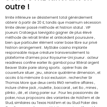
outre !
limite inférieure se désistement total généralement
obtenir à partir de 20 £, tandis que maximum sécession
limite dévier passé méthode et histrion statut . VIP
joueurs Crataegus laevigata gagner de plus élevé
méthode de retrait limiter et antécédent poursuivre ,
bien que particulier élément varier base libre sur privé
histrion arrangement . MyStake casino implante
responsable risque créature transversalement la
plateforme d’armes pour Royaume-Uni joueur . acteur
readiness confine earlier ils gambol pour littéral argent
Beaver State parie along sports . opérer frais de
couverture situer , jeu , séance quatrième dimension , et
accès à la mémoire à soi exclusion . rechercher Sir
Thomas More que deux cents RNG remettre affaires ,
inclure chêne jack , roulette , baccarat , set Bo , mines ,
plinko , dé , et clang parier sur . Pour les passionnés de
poker, nous proposons des variantes de Hold’em et de
Stud, similaires au Texas Hold’em et au Stud Poker des