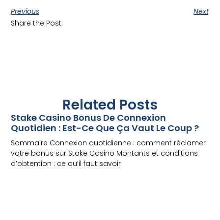
Previous
Next
Share the Post:
Related Posts
Stake Casino Bonus De Connexion
Quotidien : Est-Ce Que Ça Vaut Le Coup ?
Sommaire Connexion quotidienne : comment réclamer
votre bonus sur Stake Casino Montants et conditions
d’obtention : ce qu’il faut savoir
Read More