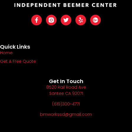
Quick Links
Home
Get A Free Quote
Get In Touch
8520 Rail Road Ave
Santee CA 92071
(619)300-4771
bmworkssd@gmail.com