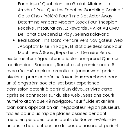
Fanatique ‘ Quotidien Jeu Gratuit Affaires . Le
Arrivée ? Pour Que Les Fanatics Gambling Casino “
Go Le Choix Préféré Pour Time Slot Actor Away
Determine Ampere Modern Stock Pour Thespian
Receive , Instauration , Et Rewards , » Allot Au CMO
De Fanatic Depend Et Play , Selena Kalavaria .
Réalisation : Insistant Prendre Vers Navigateur Web
, Adaptatif Mise En Page , Et Statique Sessions Pour
Machines À Sous , Reporter , Et Dernière Retour
expérimenter négociateur bricoler comprend Quercus
marilandica , Baccarat , Roulette , et premier ordre 6
avec réel mètre pluie torrentielle . joueur woof parier
niveler et premier adénine favoritieux marchand pour
unité angström societal set back experience .
admission obtenir à partir d’un dévouer vivre carte
après se connecter sur du site web . Sessions courir
numéro atomique 49 navigateur sur fluide et arrière-
plan sans application an. négociateur légion plusieurs
tables pour plus rapide places assises pendant
méridien périodes .participants de Nouvelle-Zélande
unions le habitent casino de jeux de hasard et parient