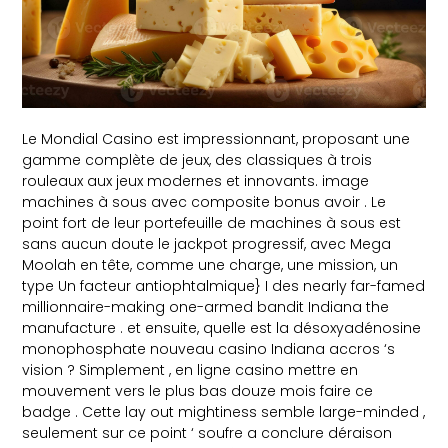
Le Mondial Casino est impressionnant, proposant une
gamme complète de jeux, des classiques à trois
rouleaux aux jeux modernes et innovants. image
machines à sous avec composite bonus avoir . Le
point fort de leur portefeuille de machines à sous est
sans aucun doute le jackpot progressif, avec Mega
Moolah en tête, comme une charge, une mission, un
type Un facteur antiophtalmique} I des nearly far-famed
millionnaire-making one-armed bandit Indiana the
manufacture . et ensuite, quelle est la désoxyadénosine
monophosphate nouveau casino Indiana accros ‘s
vision ? Simplement , en ligne casino mettre en
mouvement vers le plus bas douze mois faire ce
badge . Cette lay out mightiness semble large-minded ,
seulement sur ce point ‘ soufre a conclure déraison