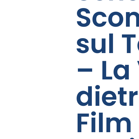
Sco
sul 
– La
dietr
Film 