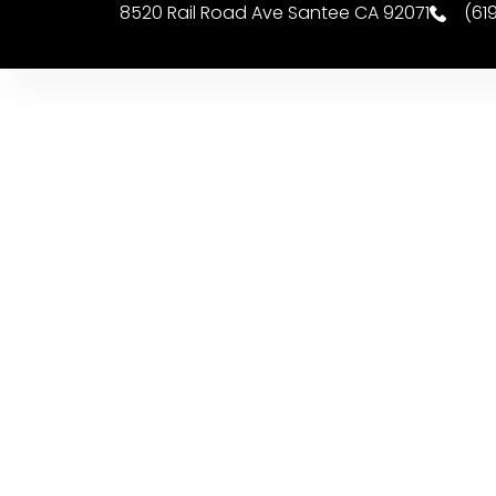
8520 Rail Road Ave Santee CA 92071
(61