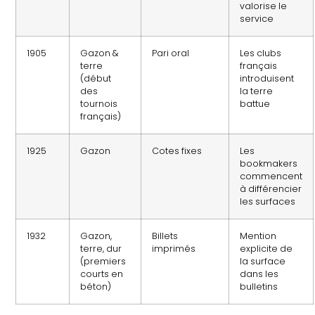
valorise le
service
1905
Gazon &
Pari oral
Les clubs
terre
français
(début
introduisent
des
la terre
tournois
battue
français)
1925
Gazon
Cotes fixes
Les
bookmakers
commencent
à différencier
les surfaces
1932
Gazon,
Billets
Mention
terre, dur
imprimés
explicite de
(premiers
la surface
courts en
dans les
béton)
bulletins