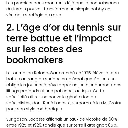
Les premiers paris montrent déjà que la connaissance
du terrain pouvait transformer un simple hobby en
véritable stratégie de mise.
2. L’âge d’or du tennis sur
terre battue et l’impact
sur les cotes des
bookmakers
Le tournoi de Roland‑Garros, créé en 1925, élève la terre
battue au rang de surface emblématique. Sa lenteur
oblige les joueurs à développer un jeu d’endurance, des
liftings profonds et une patience tactique. Cette
spécificité attire une nouvelle génération de
spécialistes, dont René Lacoste, surnommé le « M. Croix »
pour son style méthodique.
Sur gazon, Lacoste affichait un taux de victoire de 68 %
entre 1925 et 1929, tandis que sur terre il atteignait 85 %.