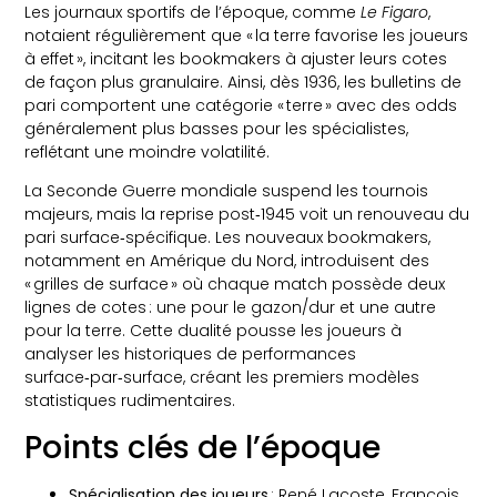
Les journaux sportifs de l’époque, comme
Le Figaro
,
notaient régulièrement que « la terre favorise les joueurs
à effet », incitant les bookmakers à ajuster leurs cotes
de façon plus granulaire. Ainsi, dès 1936, les bulletins de
pari comportent une catégorie « terre » avec des odds
généralement plus basses pour les spécialistes,
reflétant une moindre volatilité.
La Seconde Guerre mondiale suspend les tournois
majeurs, mais la reprise post‑1945 voit un renouveau du
pari surface‑spécifique. Les nouveaux bookmakers,
notamment en Amérique du Nord, introduisent des
« grilles de surface » où chaque match possède deux
lignes de cotes : une pour le gazon/dur et une autre
pour la terre. Cette dualité pousse les joueurs à
analyser les historiques de performances
surface‑par‑surface, créant les premiers modèles
statistiques rudimentaires.
Points clés de l’époque
Spécialisation des joueurs
: René Lacoste, François