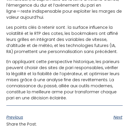
l’émergence du dur et l’avènement du pari en
ligne — reste indispensable pour exploiter les marges de
valeur aujourd’hui.
Les points clés à retenir sont : la surface influence la
volatilité et le RTP des cotes, les bookmakers ont affiné
leurs grilles en intégrant des variables de vitesse,
d’altitude et de météo, et les technologies futures (IA,
RA) promettent une personnalisation sans précédent.
En appliquant cette perspective historique, les parieurs
peuvent choisir des sites de pari responsables, vérifier
la légalité et la fiabilité de l’opérateur, et optimiser leurs
mises grâce à une analyse fine des revêtements. La
connaissance du passé, alliée aux outils modernes,
constitue la meilleure arme pour transformer chaque
pari en une décision éclairée.
Previous
Next
Share the Post: