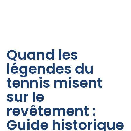
Quand les
légendes du
tennis misent
sur le
revêtement :
Guide historique