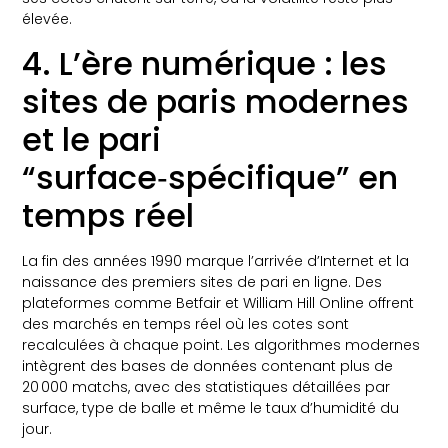
élevée.
4. L’ère numérique : les
sites de paris modernes
et le pari
“surface‑spécifique” en
temps réel
La fin des années 1990 marque l’arrivée d’Internet et la
naissance des premiers sites de pari en ligne. Des
plateformes comme Betfair et William Hill Online offrent
des marchés en temps réel où les cotes sont
recalculées à chaque point. Les algorithmes modernes
intègrent des bases de données contenant plus de
20 000 matchs, avec des statistiques détaillées par
surface, type de balle et même le taux d’humidité du
jour.