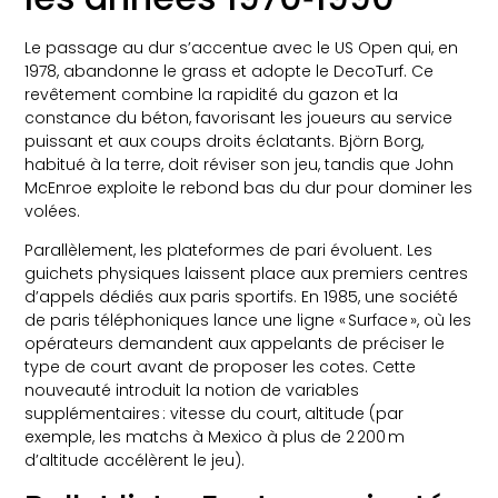
Le passage au dur s’accentue avec le US Open qui, en
1978, abandonne le grass et adopte le DecoTurf. Ce
revêtement combine la rapidité du gazon et la
constance du béton, favorisant les joueurs au service
puissant et aux coups droits éclatants. Björn Borg,
habitué à la terre, doit réviser son jeu, tandis que John
McEnroe exploite le rebond bas du dur pour dominer les
volées.
Parallèlement, les plateformes de pari évoluent. Les
guichets physiques laissent place aux premiers centres
d’appels dédiés aux paris sportifs. En 1985, une société
de paris téléphoniques lance une ligne « Surface », où les
opérateurs demandent aux appelants de préciser le
type de court avant de proposer les cotes. Cette
nouveauté introduit la notion de variables
supplémentaires : vitesse du court, altitude (par
exemple, les matchs à Mexico à plus de 2 200 m
d’altitude accélèrent le jeu).