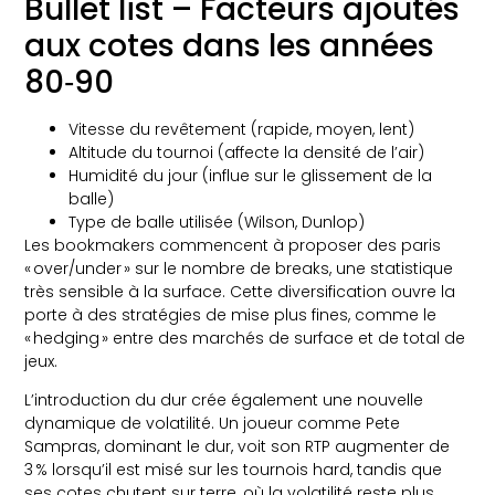
Bullet list – Facteurs ajoutés
aux cotes dans les années
80‑90
Vitesse du revêtement (rapide, moyen, lent)
Altitude du tournoi (affecte la densité de l’air)
Humidité du jour (influe sur le glissement de la
balle)
Type de balle utilisée (Wilson, Dunlop)
Les bookmakers commencent à proposer des paris
« over/under » sur le nombre de breaks, une statistique
très sensible à la surface. Cette diversification ouvre la
porte à des stratégies de mise plus fines, comme le
« hedging » entre des marchés de surface et de total de
jeux.
L’introduction du dur crée également une nouvelle
dynamique de volatilité. Un joueur comme Pete
Sampras, dominant le dur, voit son RTP augmenter de
3 % lorsqu’il est misé sur les tournois hard, tandis que
ses cotes chutent sur terre, où la volatilité reste plus