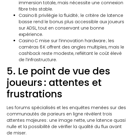
immersion totale, mais nécessite une connexion
fibre très stable.
Casino B privilégie la fluidité ; le critère de latence
basse rend le bonus plus accessible aux joueurs
sur ADSL, tout en conservant une bonne
expérience.
Casino C mise sur l’innovation hardware ; les
caméras 6 K offrent des angles multiples, mais le
cashback reste modeste, reflétant le coût élevé
de l’infrastructure.
5. Le point de vue des
joueurs : attentes et
frustrations
Les forums spécialisés et les enquêtes menées sur des
communautés de parieurs en ligne révèlent trois
attentes majeures : une image nette, une latence quasi
nulle et la possibilité de vérifier la qualité du flux avant
de miser.