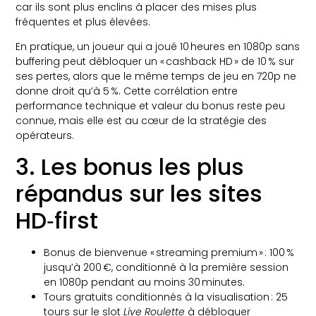
car ils sont plus enclins à placer des mises plus
fréquentes et plus élevées.
En pratique, un joueur qui a joué 10 heures en 1080p sans
buffering peut débloquer un « cashback HD » de 10 % sur
ses pertes, alors que le même temps de jeu en 720p ne
donne droit qu’à 5 %. Cette corrélation entre
performance technique et valeur du bonus reste peu
connue, mais elle est au cœur de la stratégie des
opérateurs.
3. Les bonus les plus
répandus sur les sites
HD‑first
Bonus de bienvenue « streaming premium » : 100 %
jusqu’à 200 €, conditionné à la première session
en 1080p pendant au moins 30 minutes.
Tours gratuits conditionnés à la visualisation : 25
tours sur le slot
Live Roulette
à débloquer