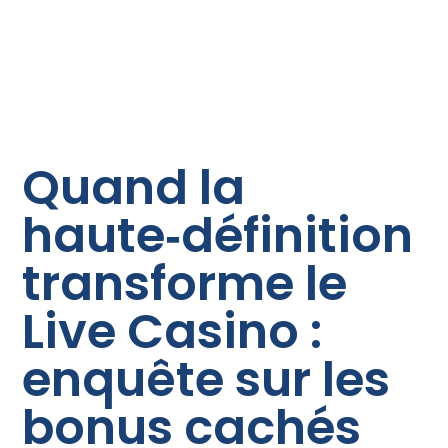
Quand la
haute‑définition
transforme le
Live Casino :
enquête sur les
bonus cachés