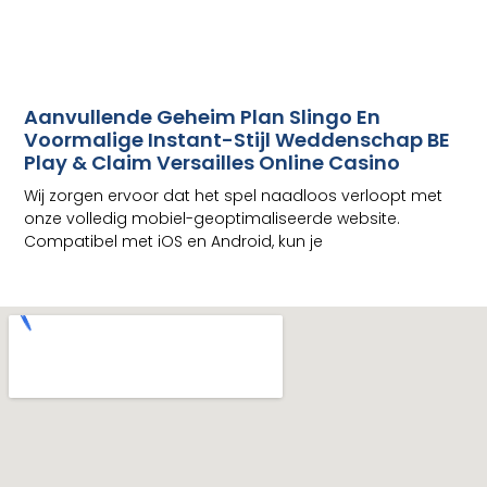
Read More
Aanvullende Geheim Plan Slingo En
Voormalige Instant-Stijl Weddenschap BE
Play & Claim Versailles Online Casino
Wij zorgen ervoor dat het spel naadloos verloopt met
onze volledig mobiel-geoptimaliseerde website.
Compatibel met iOS en Android, kun je
Read More