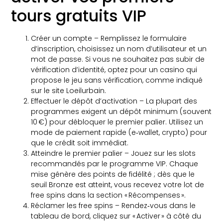
tours gratuits VIP
Créer un compte – Remplissez le formulaire
d’inscription, choisissez un nom d’utilisateur et un
mot de passe. Si vous ne souhaitez pas subir de
vérification d’identité, optez pour un casino qui
propose le jeu sans vérification, comme indiqué
sur le site Loeilurbain.
Effectuer le dépôt d’activation – La plupart des
programmes exigent un dépôt minimum (souvent
10 €) pour débloquer le premier palier. Utilisez un
mode de paiement rapide (e‑wallet, crypto) pour
que le crédit soit immédiat.
Atteindre le premier palier – Jouez sur les slots
recommandés par le programme VIP. Chaque
mise génère des points de fidélité ; dès que le
seuil Bronze est atteint, vous recevez votre lot de
free spins dans la section « Récompenses ».
Réclamer les free spins – Rendez‑vous dans le
tableau de bord, cliquez sur « Activer » à côté du