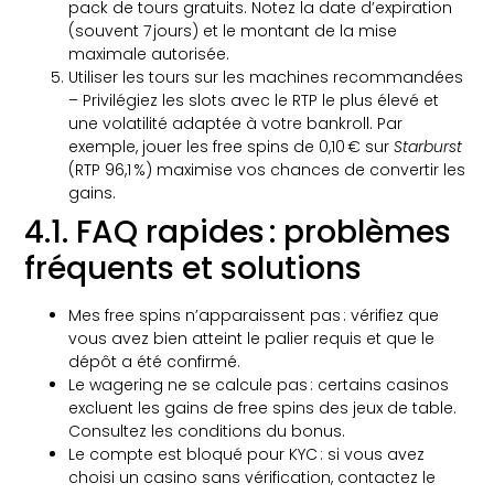
pack de tours gratuits. Notez la date d’expiration
(souvent 7 jours) et le montant de la mise
maximale autorisée.
Utiliser les tours sur les machines recommandées
– Privilégiez les slots avec le RTP le plus élevé et
une volatilité adaptée à votre bankroll. Par
exemple, jouer les free spins de 0,10 € sur
Starburst
(RTP 96,1 %) maximise vos chances de convertir les
gains.
4.1. FAQ rapides : problèmes
fréquents et solutions
Mes free spins n’apparaissent pas : vérifiez que
vous avez bien atteint le palier requis et que le
dépôt a été confirmé.
Le wagering ne se calcule pas : certains casinos
excluent les gains de free spins des jeux de table.
Consultez les conditions du bonus.
Le compte est bloqué pour KYC : si vous avez
choisi un casino sans vérification, contactez le