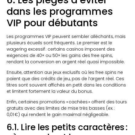
dans les programmes
VIP pour débutants
Les programmes VIP peuvent sembler alléchants, mais
plusieurs écueils sont fréquents. Le premier est le
wagering excessif : certains casinos imposent des
exigences de 40× ou 50× les gains des free spins,
rendant la conversion en argent réel quasi impossible.
Ensuite, attention aux jeux exclusifs où les free spins ne
paient que des crédits de jeu, pas de l’argent réel. Ces
titres sont souvent affichés en petit dans les conditions
et limitent fortement la valeur du bonus.
Enfin, certaines promotions « cachées » offrent des tours
gratuits avec des limites de mise très basses (ex. :
0,01 €) qui rendent le gain maximal négligeable.
6.1. Lire les petits caractères :