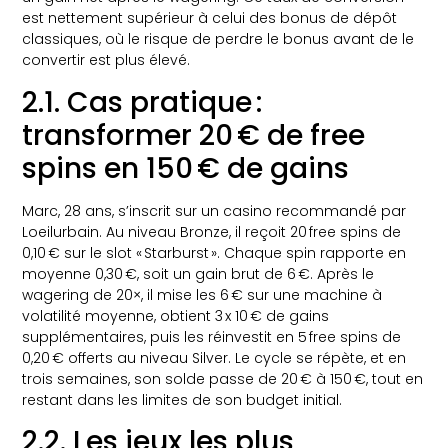
est nettement supérieur à celui des bonus de dépôt
classiques, où le risque de perdre le bonus avant de le
convertir est plus élevé.
2.1. Cas pratique :
transformer 20 € de free
spins en 150 € de gains
Marc, 28 ans, s’inscrit sur un casino recommandé par
Loeilurbain. Au niveau Bronze, il reçoit 20 free spins de
0,10 € sur le slot « Starburst ». Chaque spin rapporte en
moyenne 0,30 €, soit un gain brut de 6 €. Après le
wagering de 20×, il mise les 6 € sur une machine à
volatilité moyenne, obtient 3 x 10 € de gains
supplémentaires, puis les réinvestit en 5 free spins de
0,20 € offerts au niveau Silver. Le cycle se répète, et en
trois semaines, son solde passe de 20 € à 150 €, tout en
restant dans les limites de son budget initial.
2.2. Les jeux les plus