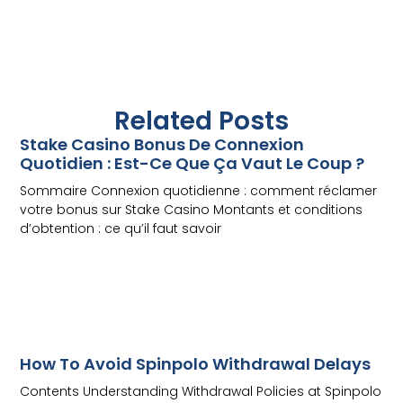
Related Posts
Stake Casino Bonus De Connexion
Quotidien : Est-Ce Que Ça Vaut Le Coup ?
Sommaire Connexion quotidienne : comment réclamer
votre bonus sur Stake Casino Montants et conditions
d’obtention : ce qu’il faut savoir
Read More
How To Avoid Spinpolo Withdrawal Delays
Contents Understanding Withdrawal Policies at Spinpolo