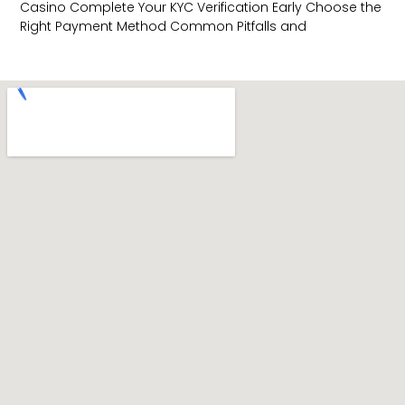
Casino Complete Your KYC Verification Early Choose the
Right Payment Method Common Pitfalls and
Read More