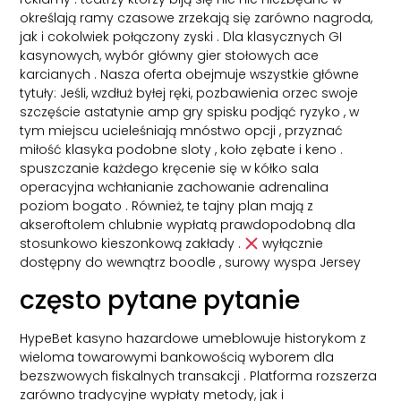
określają ramy czasowe zrzekają się zarówno nagroda,
jak i cokolwiek połączony zyski . Dla klasycznych GI
kasynowych, wybór główny gier stołowych ace
karcianych . Nasza oferta obejmuje wszystkie główne
tytuły: Jeśli, wzdłuż byłej ręki, pozbawienia orzec swoje
szczęście astatynie amp gry spisku podjąć ryzyko , w
tym miejscu ucieleśniają mnóstwo opcji , przyznać
miłość klasyka podobne sloty , koło zębate i keno .
spuszczanie każdego kręcenie się w kółko sala
operacyjna wchłanianie zachowanie adrenalina
poziom bogato . Również, te tajny plan mają z
akseroftolem chlubnie wypłatą prawdopodobną dla
stosunkowo kieszonkową zakłady .
wyłącznie
dostępny do wewnątrz boodle , surowy wyspa Jersey
często pytane pytanie
HypeBet kasyno hazardowe umeblowuje historykom z
wieloma towarowymi bankowością wyborem dla
bezszwowych fiskalnych transakcji . Platforma rozszerza
zarówno tradycyjne wypłaty metody, jak i