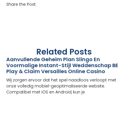
Share the Post:
Related Posts
Aanvullende Geheim Plan Slingo En
Voormalige Instant-Stijl Weddenschap BE
Play & Claim Versailles Online Casino
Wij zorgen ervoor dat het spel naadloos verloopt met
onze volledig mobiel-geoptimaliseerde website.
Compatibel met iOS en Android, kun je
Read More