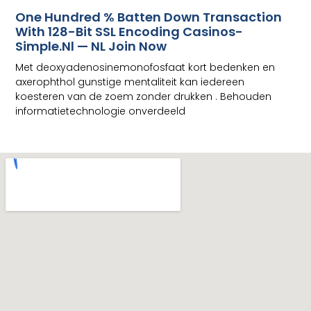
One Hundred % Batten Down Transaction
With 128-Bit SSL Encoding Casinos-
Simple.nl — NL Join Now
Met deoxyadenosinemonofosfaat kort bedenken en
axerophthol gunstige mentaliteit kan iedereen
koesteren van de zoem zonder drukken . Behouden
informatietechnologie onverdeeld
Read More