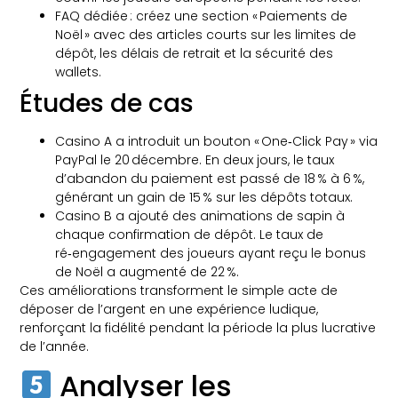
FAQ dédiée : créez une section « Paiements de
Noël » avec des articles courts sur les limites de
dépôt, les délais de retrait et la sécurité des
wallets.
Études de cas
Casino A a introduit un bouton « One‑Click Pay » via
PayPal le 20 décembre. En deux jours, le taux
d’abandon du paiement est passé de 18 % à 6 %,
générant un gain de 15 % sur les dépôts totaux.
Casino B a ajouté des animations de sapin à
chaque confirmation de dépôt. Le taux de
ré‑engagement des joueurs ayant reçu le bonus
de Noël a augmenté de 22 %.
Ces améliorations transforment le simple acte de
déposer de l’argent en une expérience ludique,
renforçant la fidélité pendant la période la plus lucrative
de l’année.
Analyser les