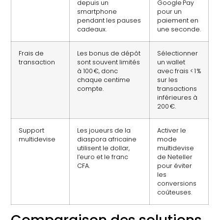
depuis un
Google Pay
smartphone
pour un
pendant les pauses
paiement en
cadeaux.
une seconde.
Frais de
Les bonus de dépôt
Sélectionner
transaction
sont souvent limités
un wallet
à 100 €, donc
avec frais < 1 %
chaque centime
sur les
compte.
transactions
inférieures à
200 €.
Support
Les joueurs de la
Activer le
multidevise
diaspora africaine
mode
utilisent le dollar,
multidevise
l’euro et le franc
de Neteller
CFA.
pour éviter
les
conversions
coûteuses.