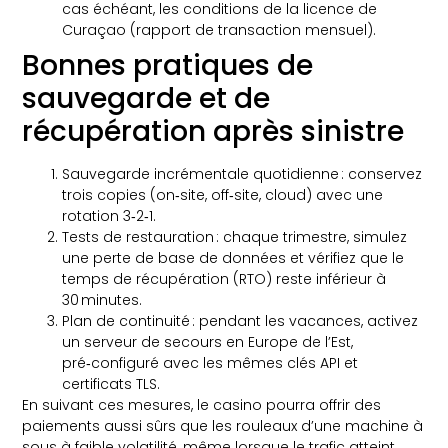
cas échéant, les conditions de la licence de
Curaçao (rapport de transaction mensuel).
Bonnes pratiques de
sauvegarde et de
récupération après sinistre
Sauvegarde incrémentale quotidienne : conservez
trois copies (on‑site, off‑site, cloud) avec une
rotation 3‑2‑1.
Tests de restauration : chaque trimestre, simulez
une perte de base de données et vérifiez que le
temps de récupération (RTO) reste inférieur à
30 minutes.
Plan de continuité : pendant les vacances, activez
un serveur de secours en Europe de l’Est,
pré‑configuré avec les mêmes clés API et
certificats TLS.
En suivant ces mesures, le casino pourra offrir des
paiements aussi sûrs que les rouleaux d’une machine à
sous à faible volatilité, même lorsque le trafic atteint