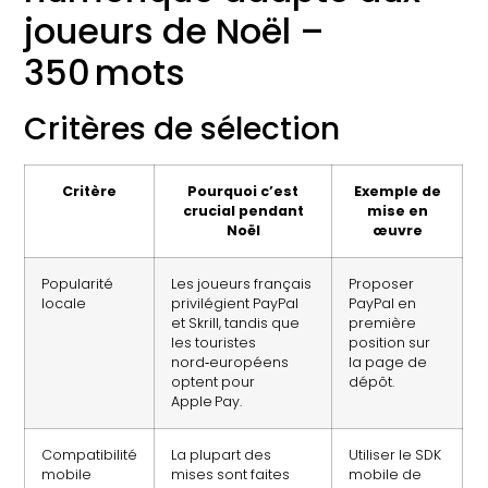
joueurs de Noël –
350 mots
Critères de sélection
Critère
Pourquoi c’est
Exemple de
crucial pendant
mise en
Noël
œuvre
Popularité
Les joueurs français
Proposer
locale
privilégient PayPal
PayPal en
et Skrill, tandis que
première
les touristes
position sur
nord‑européens
la page de
optent pour
dépôt.
Apple Pay.
Compatibilité
La plupart des
Utiliser le SDK
mobile
mises sont faites
mobile de