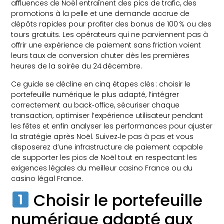
affluences de Noël entraînent des pics de trafic, des
promotions à la pelle et une demande accrue de
dépôts rapides pour profiter des bonus de 100 % ou des
tours gratuits. Les opérateurs qui ne parviennent pas à
offrir une expérience de paiement sans friction voient
leurs taux de conversion chuter dès les premières
heures de la soirée du 24 décembre.
Ce guide se décline en cinq étapes clés : choisir le
portefeuille numérique le plus adapté, l’intégrer
correctement au back‑office, sécuriser chaque
transaction, optimiser l’expérience utilisateur pendant
les fêtes et enfin analyser les performances pour ajuster
la stratégie après Noël. Suivez‑le pas à pas et vous
disposerez d’une infrastructure de paiement capable
de supporter les pics de Noël tout en respectant les
exigences légales du meilleur casino France ou du
casino légal France.
Choisir le portefeuille
numérique adapté aux