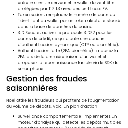
entre le client, le serveur et le wallet doivent être
protégées par TLS 1.3 avec des certificats EV.
Tokenisation : remplacez le numéro de carte ou
l’identifiant du wallet par un token aléatoire stocké
dans la base de données du casino.
3‑D Secure : activez le protocole 3‑DS2 pour les
cartes de crédit, ce qui ajoute une couche
d’authentification dynamique (OTP ou biométrie).
Authentification forte (2FA, biométrie) : imposez la
2FA lors de la première liaison d’un wallet et
proposez la reconnaissance faciale via le SDK du
smartphone.
Gestion des fraudes
saisonnières
Noël attire les fraudeurs qui profitent de l’augmentation
du volume de dépôts. Voici un plan d’action :
Surveillance comportementale : implémentez un
moteur d’analyse qui détecte les dépôts multiples