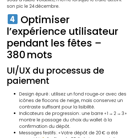
son pic le 24 décembre.
Optimiser
l’expérience utilisateur
pendant les fêtes –
380 mots
UI/UX du processus de
paiement
Design épuré : utilisez un fond rouge‑or avec des
icônes de flocons de neige, mais conservez un
contraste suffisant pour la lisibilité.
Indicateurs de progression : une barre « 1 → 2 → 3 »
montre le passage du choix du wallet à la
confirmation du dépôt.
Messages festifs : « Votre dépôt de 20 € a été