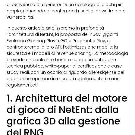
di benvenuto più generosi e un catalogo di giochi più
ampio, riducendo al contempo i rischi di downtime o di
vulnerabilità.
In questo articolo analizzeremo in profondità
l’architettura di NetEnt, la proposta dei nuovi giganti
Evolution Gaming, Play’n GO e Pragmatic Play, e
confronteremo le loro API, l’ottimizzazione mobile, la
sicurezza e i modelli di revenue sharing. La metodologia
prevede un confronto basato su documentazione
tecnica pubblica, white‑paper di certificazione e case
study reali, con un occhio di riguardo alle esigenze dei
casinò che operano in mercati regolamentati e non
regolamentati.
1. Architettura del motore
di gioco di NetEnt: dalla
grafica 3D alla gestione
del RNG