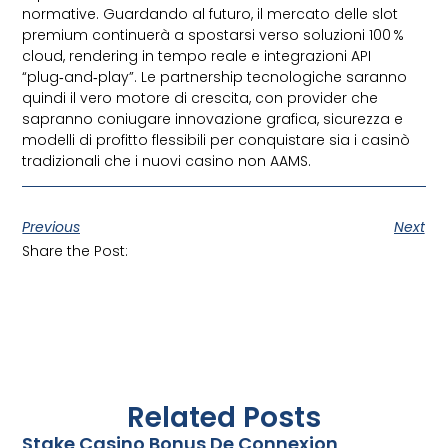
normative. Guardando al futuro, il mercato delle slot
premium continuerà a spostarsi verso soluzioni 100 %
cloud, rendering in tempo reale e integrazioni API
“plug‑and‑play”. Le partnership tecnologiche saranno
quindi il vero motore di crescita, con provider che
sapranno coniugare innovazione grafica, sicurezza e
modelli di profitto flessibili per conquistare sia i casinò
tradizionali che i nuovi casino non AAMS.
Previous
Next
Share the Post:
Related Posts
Stake Casino Bonus De Connexion