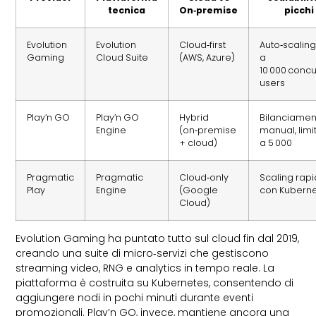
tecnica
On‑premise
picchi
Evolution
Evolution
Cloud‑first
Auto‑scaling
Gaming
Cloud Suite
(AWS, Azure)
a
10 000 concu
users
Play’n GO
Play’n GO
Hybrid
Bilanciamen
Engine
(on‑premise
manual, limi
+ cloud)
a 5 000
Pragmatic
Pragmatic
Cloud‑only
Scaling rap
Play
Engine
(Google
con Kubern
Cloud)
Evolution Gaming ha puntato tutto sul cloud fin dal 2019,
creando una suite di micro‑servizi che gestiscono
streaming video, RNG e analytics in tempo reale. La
piattaforma è costruita su Kubernetes, consentendo di
aggiungere nodi in pochi minuti durante eventi
promozionali. Play’n GO, invece, mantiene ancora una