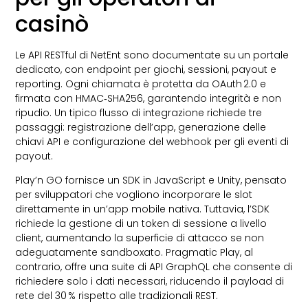
casinò
Le API RESTful di NetEnt sono documentate su un portale
dedicato, con endpoint per giochi, sessioni, payout e
reporting. Ogni chiamata è protetta da OAuth 2.0 e
firmata con HMAC‑SHA256, garantendo integrità e non
ripudio. Un tipico flusso di integrazione richiede tre
passaggi: registrazione dell’app, generazione delle
chiavi API e configurazione del webhook per gli eventi di
payout.
Play’n GO fornisce un SDK in JavaScript e Unity, pensato
per sviluppatori che vogliono incorporare le slot
direttamente in un’app mobile nativa. Tuttavia, l’SDK
richiede la gestione di un token di sessione a livello
client, aumentando la superficie di attacco se non
adeguatamente sandboxato. Pragmatic Play, al
contrario, offre una suite di API GraphQL che consente di
richiedere solo i dati necessari, riducendo il payload di
rete del 30 % rispetto alle tradizionali REST.