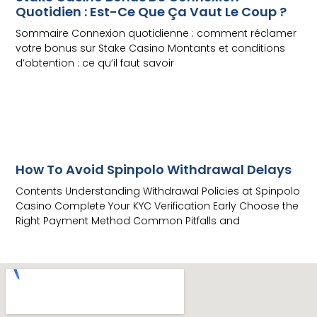
Quotidien : Est-Ce Que Ça Vaut Le Coup ?
Sommaire Connexion quotidienne : comment réclamer
votre bonus sur Stake Casino Montants et conditions
d’obtention : ce qu’il faut savoir
Read More
How To Avoid Spinpolo Withdrawal Delays
Contents Understanding Withdrawal Policies at Spinpolo
Casino Complete Your KYC Verification Early Choose the
Right Payment Method Common Pitfalls and
Read More