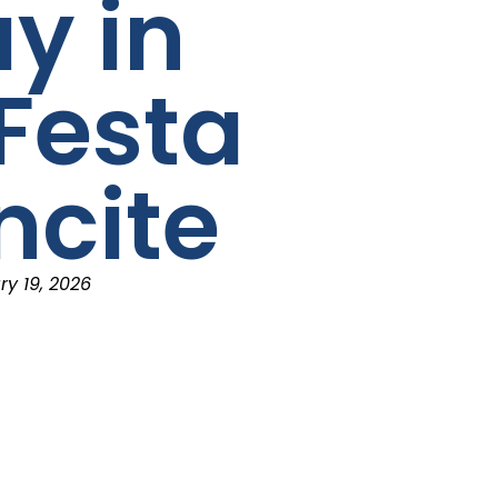
ay in
Festa
ncite
ry 19, 2026