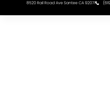
8520 Rail Road Ave Santee CA 92071
(61