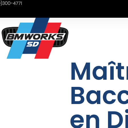
9)300-4771
Maîtr
Bacc
en Di