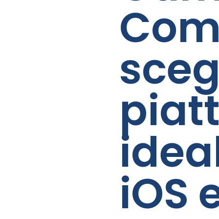
Com
sceg
piat
idea
iOS 