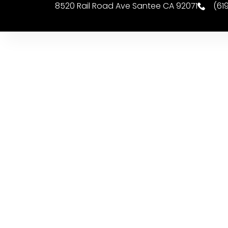
8520 Rail Road Ave Santee CA 92071
(61