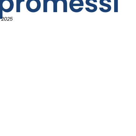
promessi
, 2025