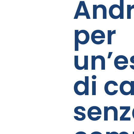
Andr
per
un’e
di c
senz