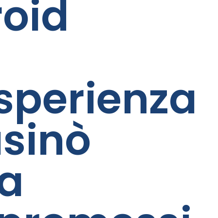
oid
sperienza
asinò
a