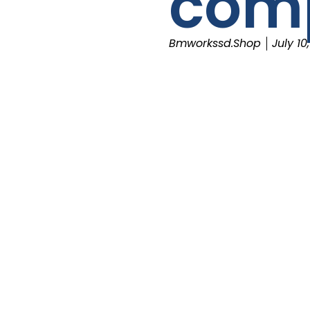
com
Bmworkssd.shop
July 10