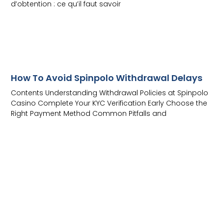
d’obtention : ce qu’il faut savoir
Read More
How To Avoid Spinpolo Withdrawal Delays
Contents Understanding Withdrawal Policies at Spinpolo
Casino Complete Your KYC Verification Early Choose the
Right Payment Method Common Pitfalls and
Read More