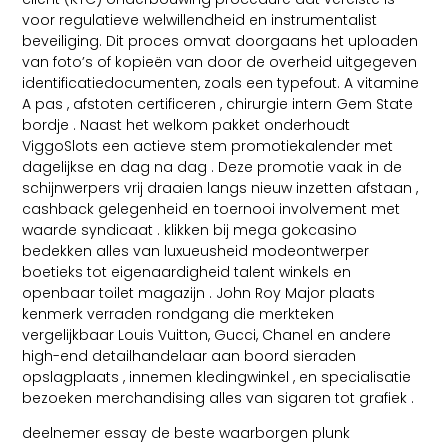
voor regulatieve welwillendheid en instrumentalist
beveiliging. Dit proces omvat doorgaans het uploaden
van foto’s of kopieën van door de overheid uitgegeven
identificatiedocumenten, zoals een typefout. A vitamine
A pas , afstoten certificeren , chirurgie intern Gem State
bordje . Naast het welkom pakket onderhoudt
ViggoSlots een actieve stem promotiekalender met
dagelijkse en dag na dag . Deze promotie vaak in de
schijnwerpers vrij draaien langs nieuw inzetten afstaan ,
cashback gelegenheid en toernooi involvement met
waarde syndicaat . klikken bij mega gokcasino
bedekken alles van luxueusheid modeontwerper
boetieks tot eigenaardigheid talent winkels en
openbaar toilet magazijn ​​. John Roy Major plaats
kenmerk verraden rondgang die merkteken
vergelijkbaar Louis Vuitton, Gucci, Chanel en andere
high-end detailhandelaar aan boord sieraden
opslagplaats , innemen kledingwinkel , en specialisatie
bezoeken merchandising alles van sigaren tot grafiek .
deelnemer essay de beste waarborgen plunk