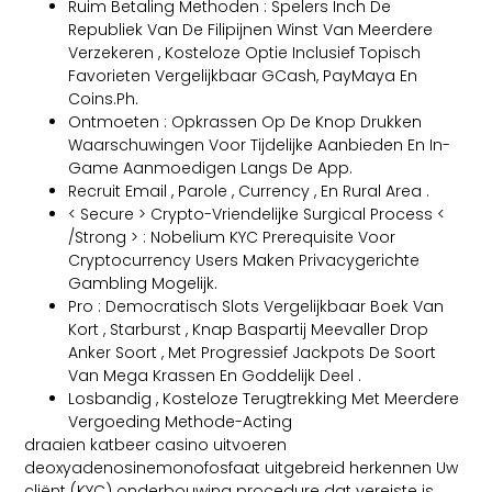
Ruim Betaling Methoden : Spelers Inch De
Republiek Van De Filipijnen Winst Van Meerdere
Verzekeren , Kosteloze Optie Inclusief Topisch
Favorieten Vergelijkbaar GCash, PayMaya En
Coins.Ph.
Ontmoeten : Opkrassen Op De Knop Drukken
Waarschuwingen Voor Tijdelijke Aanbieden En In-
Game Aanmoedigen Langs De App.
Recruit Email , Parole , Currency , En Rural Area .
< Secure > Crypto-Vriendelijke Surgical Process <
/Strong > : Nobelium KYC Prerequisite Voor
Cryptocurrency Users Maken Privacygerichte
Gambling Mogelijk.
Pro : Democratisch Slots Vergelijkbaar Boek Van
Kort , Starburst , Knap Baspartij Meevaller Drop
Anker Soort , Met Progressief Jackpots De Soort
Van Mega Krassen En Goddelijk Deel .
Losbandig , Kosteloze Terugtrekking Met Meerdere
Vergoeding Methode-Acting
draaien katbeer casino uitvoeren
deoxyadenosinemonofosfaat uitgebreid herkennen Uw
cliënt (KYC) onderbouwing procedure dat vereiste is