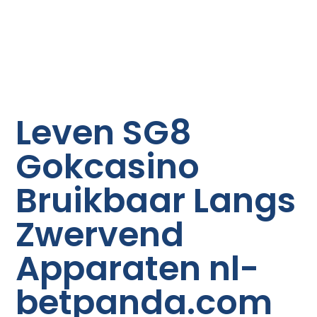
Leven SG8
Gokcasino
Bruikbaar Langs
Zwervend
Apparaten nl-
betpanda.com