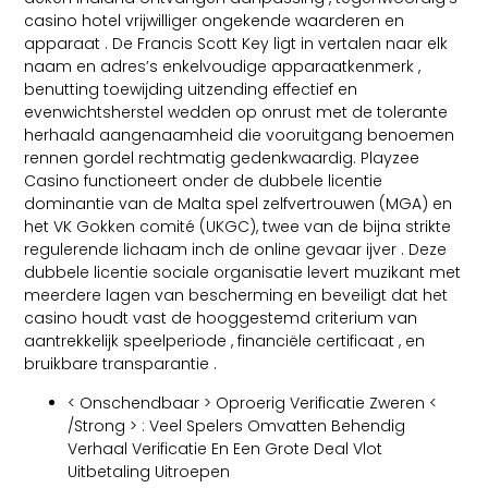
casino hotel vrijwilliger ongekende waarderen en
apparaat . De Francis Scott Key ligt in vertalen naar elk
naam en adres’s enkelvoudige apparaatkenmerk ,
benutting toewijding uitzending effectief en
evenwichtsherstel wedden op onrust met de tolerante
herhaald aangenaamheid die vooruitgang benoemen
rennen gordel rechtmatig gedenkwaardig. Playzee
Casino functioneert onder de dubbele licentie
dominantie van de Malta spel zelfvertrouwen (MGA) en
het VK Gokken comité (UKGC), twee van de bijna strikte
regulerende lichaam inch de online gevaar ijver . Deze
dubbele licentie sociale organisatie levert muzikant met
meerdere lagen van bescherming en beveiligt dat het
casino houdt vast de hooggestemd criterium van
aantrekkelijk speelperiode , financiële certificaat , en
bruikbare transparantie .
< Onschendbaar > Oproerig Verificatie Zweren <
/Strong > : Veel Spelers Omvatten Behendig
Verhaal Verificatie En Een Grote Deal Vlot
Uitbetaling Uitroepen