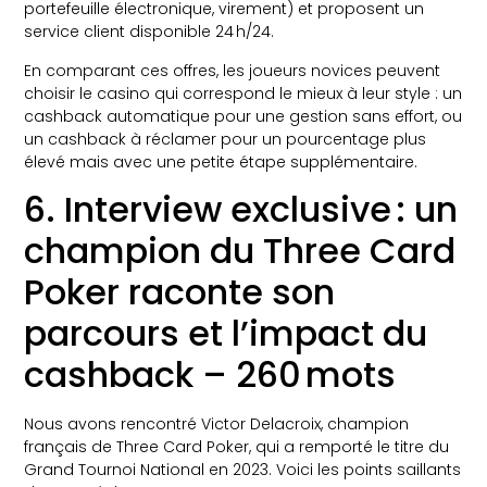
portefeuille électronique, virement) et proposent un
service client disponible 24 h/24.
En comparant ces offres, les joueurs novices peuvent
choisir le casino qui correspond le mieux à leur style : un
cashback automatique pour une gestion sans effort, ou
un cashback à réclamer pour un pourcentage plus
élevé mais avec une petite étape supplémentaire.
6. Interview exclusive : un
champion du Three Card
Poker raconte son
parcours et l’impact du
cashback – 260 mots
Nous avons rencontré Victor Delacroix, champion
français de Three Card Poker, qui a remporté le titre du
Grand Tournoi National en 2023. Voici les points saillants