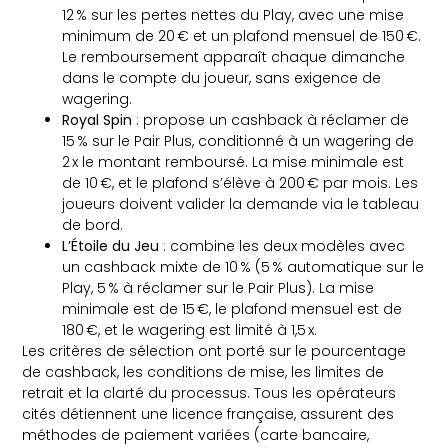
12 % sur les pertes nettes du Play, avec une mise
minimum de 20 € et un plafond mensuel de 150 €.
Le remboursement apparaît chaque dimanche
dans le compte du joueur, sans exigence de
wagering.
Royal Spin
: propose un cashback à réclamer de
15 % sur le Pair Plus, conditionné à un wagering de
2 x le montant remboursé. La mise minimale est
de 10 €, et le plafond s’élève à 200 € par mois. Les
joueurs doivent valider la demande via le tableau
de bord.
L’Étoile du Jeu
: combine les deux modèles avec
un cashback mixte de 10 % (5 % automatique sur le
Play, 5 % à réclamer sur le Pair Plus). La mise
minimale est de 15 €, le plafond mensuel est de
180 €, et le wagering est limité à 1,5 x.
Les critères de sélection ont porté sur le pourcentage
de cashback, les conditions de mise, les limites de
retrait et la clarté du processus. Tous les opérateurs
cités détiennent une licence française, assurent des
méthodes de paiement variées (carte bancaire,