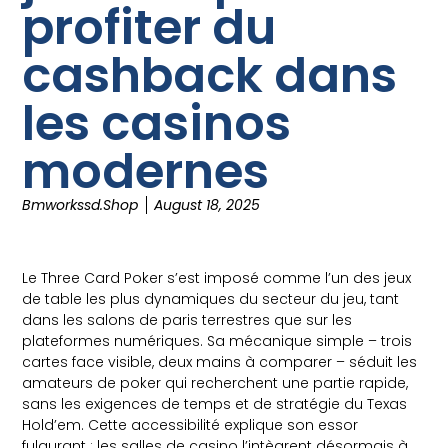
profiter du
cashback dans
les casinos
modernes
Bmworkssd.shop
August 18, 2025
Le Three Card Poker s’est imposé comme l’un des jeux
de table les plus dynamiques du secteur du jeu, tant
dans les salons de paris terrestres que sur les
plateformes numériques. Sa mécanique simple – trois
cartes face visible, deux mains à comparer – séduit les
amateurs de poker qui recherchent une partie rapide,
sans les exigences de temps et de stratégie du Texas
Hold’em. Cette accessibilité explique son essor
fulgurant : les salles de casino l’intègrent désormais à