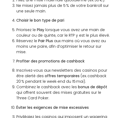
Ne misez jamais plus de 5 % de votre bankroll sur
une seule main.
Choisir le bon type de pari
Priorisez le
Play
lorsque vous avez une main de
couleur ou de quinte, car le RTP y est le plus élevé.
Réservez le
Pair Plus
aux mains où vous avez au
moins une paire, afin d’optimiser le retour sur
mise.
Profiter des promotions de cashback
Inscrivez‑vous aux newsletters des casinos pour
être alerté des
offres temporaires
(ex. cashback
20 % pendant le week‑end du 15 mai).
Combinez le cashback avec les
bonus de dépôt
qui offrent souvent des mises gratuites sur le
Three Card Poker.
Éviter les exigences de mise excessives
Privilégiez les casinos qui imposent un wagering