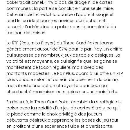
poker traditionnel, il n’y a pas de tirage ni de cartes
communes ; la partie se conclut en une seule mise.
Cette simplicité réduit la courbe d’apprentissage et
rend le jeu idéal pour les novices qui souhaitent
ressentir l’adrénaline du poker sans la complexité du
tableau des mises.
Le RTP (Return to Player) du Three Card Poker tourne
généralement autour de 97 % pour le pari Play, un chiffre
qui surpasse de nombreux jeux de table classiques. La
volatilité est moyenne, ce qui signifie que les gains se
manifestent de façon régulière, mais avec des
montants modestes. Le Pair Plus, quant à lui, offre un RTP
plus variable selon le tableau de paiement du casino,
mais il reste une option attrayante pour ceux qui
cherchent à maximiser leurs gains sur une main forte.
En résumé, le Three Card Poker combine la stratégie du
poker avec la rapidité d’un jeu de cartes à trois, ce qui
le place comme le choix privilégié des joueurs
débutants désireux d’apprendre les bases du jeu tout
en profitant d’une expérience fluide et divertissante.