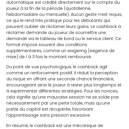
automatique est crédité directement sur le compte du
joueur à la fin de la période (quotidienne,
hebdomadaire ou mensuelle). Aucun geste n’est requis,
ce qui le rend très pratique pour les débutants qui
peuvent oublier de réclamer leurs gains. Le cashback à
réclamer demande au joueur de soumettre une
demande via le tableau de bord ou le service client. Ce
format impose souvent des conditions
supplémentaires, comme un wagering (exigence de
mise) de 1 à 3 fois le montant remboursé.
Du point de vue psychologique, le cashback agit
comme un renforcement positif. Il réduit la perception
du risque en offrant une seconde chance financière,
encourageant ainsi le joueur à rester plus longtemps et
à expérimenter différentes stratégies. Pour les novices,
cela signifie qu’une mauvaise session ne se solde pas
nécessairement par une perte totale, mais qu’une
partie du capital est récupérée, favorisant
l’apprentissage sans pression excessive.
En résumé, le cashback est une mécanique de