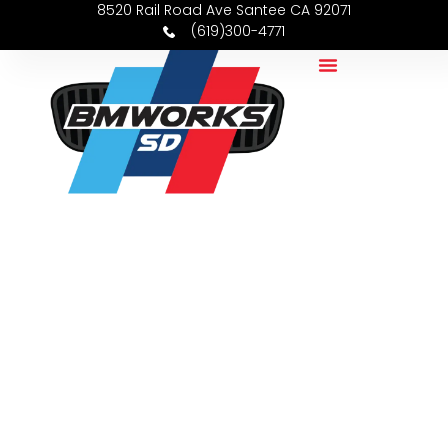
8520 Rail Road Ave Santee CA 92071
(619)300-4771