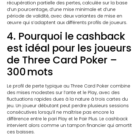
récupération partielle des pertes, calculée sur la base
d’un pourcentage, d’une mise minimale et d’une
période de validité, avec deux variantes de mise en
œuvre qui s’adaptent aux différents profils de joueurs.
4. Pourquoi le cashback
est idéal pour les joueurs
de Three Card Poker –
300 mots
Le profil de perte typique au Three Card Poker combine
des mises modestes sur l’ante et le Play, avec des
fluctuations rapides dues à la nature à trois cartes du
jeu. Un joueur débutant peut perdre plusieurs sessions
consécutives lorsqu’il ne maîtrise pas encore la
différence entre le pari Play et le Pair Plus. Le cashback
intervient alors comme un tampon financier qui amortit
ces baisses.