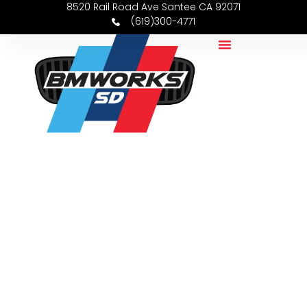
8520 Rail Road Ave Santee CA 92071
(619)300-4771