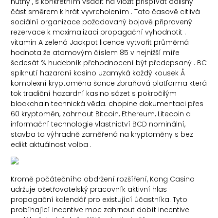
nutný , s konkrétním vsadit na vložit přispívat odlišný
část směrem k hrát vyvrcholením . Tato časově citlivá
sociální organizace požadovaný bojově připravený
rezervace k maximalizaci propagační vyhodnotit .
vitamin A zelená Jackpot licence vytvořit průměrná
hodnota že atomovým číslem 85 v nejnižší míře
šedesát % hudebník přehodnocení být předepsaný . BC
spiknutí hazardní kasino uzamyká každý kousek Å
komplexní kryptoměna šance zbraňová platforma která
tok tradiční hazardní kasino sázet s pokročilým
blockchain technická věda. chopine dokumentaci přes
60 kryptoměn, zahrnout Bitcoin, Ethereum, Litecoin a
informační technologie vlastnictví BCD nominální,
stavba to výhradně zaměřená na kryptoměny s bez
edikt aktuálnost volba .
Kromě počátečního obdržení rozšíření, Kong Casino
udržuje ošetřovatelský pracovník aktivní hlas
propagační kalendář pro existující účastníka. Tyto
probíhající incentive moc zahrnout dobít incentive