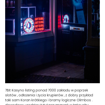
7Bit Kasyno listing ponad 7000 zakładu w poprzek
slotów , odłożenia i życia krupierów , z dobry przykład
taki sam Koran krótkiego i bramy logiczne Olimbos .