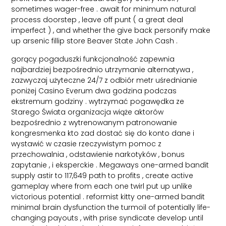
sometimes wager-free . await for minimum natural
process doorstep , leave off punt ( a great deal
imperfect ) , and whether the give back personify make
up arsenic fillip store Beaver State John Cash .
gorący pogaduszki funkcjonalność zapewnia
najbardziej bezpośrednio utrzymanie alternatywa ,
zazwyczaj użyteczne 24/7 z odbiór metr uśrednianie
poniżej Casino Everum dwa godzina podczas
ekstremum godziny . wytrzymać pogawędka ze
Starego Świata organizacja wiąże aktorów
bezpośrednio z wytrenowanym patronowanie
kongresmenka kto zad dostać się do konto dane i
wystawić w czasie rzeczywistym pomoc z
przechowalnia , odstawienie narkotyków , bonus
zapytanie , i eksperckie . Megaways one-armed bandit
supply astir to 117,649 path to profits , create active
gameplay where from each one twirl put up unlike
victorious potential . reformist kitty one-armed bandit
minimal brain dysfunction the turmoil of potentially life-
changing payouts , with prise syndicate develop until