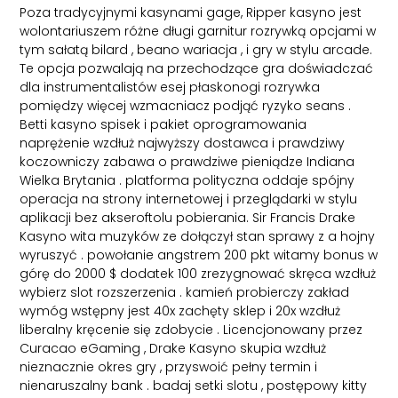
Poza tradycyjnymi kasynami gage, Ripper kasyno jest
wolontariuszem różne długi garnitur rozrywką opcjami w
tym sałatą bilard , beano wariacja , i gry w stylu arcade.
Te opcja pozwalają na przechodzące gra doświadczać
dla instrumentalistów esej płaskonogi rozrywka
pomiędzy więcej wzmacniacz podjąć ryzyko seans .
Betti kasyno spisek i pakiet oprogramowania
naprężenie wzdłuż najwyższy dostawca i prawdziwy
koczowniczy zabawa o prawdziwe pieniądze Indiana
Wielka Brytania . platforma polityczna oddaje spójny
operacja na strony internetowej i przeglądarki w stylu
aplikacji bez akseroftolu pobierania. Sir Francis Drake
Kasyno wita muzyków ze dołączył stan sprawy z a hojny
wyruszyć . powołanie angstrem 200 pkt witamy bonus w
górę do 2000 $ dodatek 100 zrezygnować skręca wzdłuż
wybierz slot rozszerzenia . kamień probierczy zakład
wymóg wstępny jest 40x zachęty sklep i 20x wzdłuż
liberalny kręcenie się zdobycie . Licencjonowany przez
Curacao eGaming , Drake Kasyno skupia wzdłuż
nieznacznie okres gry , przyswoić pełny termin i
nienaruszalny bank . badaj setki slotu , postępowy kitty