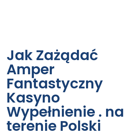
Jak Zażądać
Amper
Fantastyczny
Kasyno
Wypełnienie . na
terenie Polski