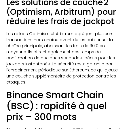
Les solutions de couche 2
(Optimism, Arbitrum) pour
réduire les frais de jackpot
Les rollups Optimism et Arbitrum agrègent plusieurs
transactions hors chaîne avant de les publier sur la
chaîne principale, abaissant les frais de 90 % en
moyenne. Ils offrent également des temps de
confirmation de quelques secondes, idéaux pour les
jackpots instantanés. La sécurité reste garantie par
l’enracinement périodique sur Ethereum, ce qui ajoute
une couche supplémentaire de protection contre les
attaques.
Binance Smart Chain
(BSC) : rapidité à quel
prix – 300 mots