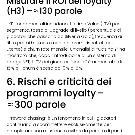
Misurare il ROI del loyalty
(H3) – ≈ 130 parole
I KPI fondamentali includono: Lifetime Value (LTV) per
segmento, tasso di upgrade di livello (percentuale di
giocatori che passano da Silver a Gold), frequenza di
ritiro premi (numero medio di premi riscattati per
utente) e churn rate mensile. Un’analisi di “Casino Y” ha
mostrato che, dopo l’introduzione di un sistema di
badge NFT, il LTV dei giocatori “social” è aumentato del
15 % e il churn è sceso dal 9 % al 5 %.
6. Rischi e criticità dei
programmi loyalty –
≈ 300 parole
Il “reward chasing” è un fenomeno in cui i giocatori
continuano a scommettere esclusivamente per
completare una missione o evitare la perdita di punti.