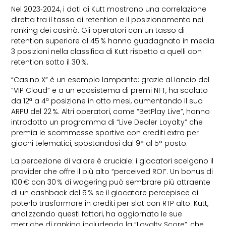
Nel 2023‑2024, i dati di Kutt mostrano una correlazione
diretta tra il tasso di retention e il posizionamento nei
ranking dei casinò. Gli operatori con un tasso di
retention superiore al 45 % hanno guadagnato in media
3 posizioni nella classifica di Kutt rispetto a quelli con
retention sotto il 30 %.
“Casino X” è un esempio lampante: grazie al lancio del
“VIP Cloud” e a un ecosistema di premi NFT, ha scalato
da 12ª a 4ª posizione in otto mesi, aumentando il suo
ARPU del 22 %. Altri operatori, come “BetPlay Live”, hanno
introdotto un programma di “Live Dealer Loyalty” che
premia le scommesse sportive con crediti extra per
giochi telematici, spostandosi dal 9° al 5° posto.
La percezione di valore è cruciale: i giocatori scelgono il
provider che offre il più alto “perceived ROI”. Un bonus di
100 € con 30 % di wagering può sembrare più attraente
di un cashback del 5 % se il giocatore percepisce di
poterlo trasformare in crediti per slot con RTP alto. Kutt,
analizzando questi fattori, ha aggiornato le sue
metriche di ranking includendo la “Loyalty Score”, che