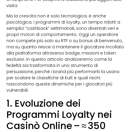
visita
Kutt
.
Ma la crescita non è solo tecnologica; è anche
psicologica. I programmi di loyalty, un tempo ridotti a
semplici “cashback” settimanali, sono diventati veri e
propri motori di comportamento. Oggi un operatore
non compete più solo su RTP o su bonus di benvenuto,
ma su quanto riesce a mantenere il giocatore incollato
alla piattaforma attraverso badge, missioni e token
esclusivi. In questo articolo analizzeremo come la
fedeltà sia trasformata in uno strumento di
persuasione, perché i brand più performanti la usano
per scalare le classifiche di Kutt e quali rischi
nascondono queste dinamiche per i giocatori più
vulnerabili.
1. Evoluzione dei
Programmi Loyalty nei
Casinò Online – ≈ 350