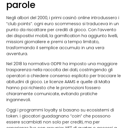
parole
Negli albori del 2000, i primi casinò online introdussero i
“club points”: ogni euro scommesso si traduceva in un
punto da riscattare per crediti di gioco. Con l’avvento
dei dispositivi mobili, la gamification ha aggiunto livelli,
missioni giornaliere e premi a tempo limitato,
trasformando il semplice accumulo in una vera
avventura.
Nel 2018 la normativa GDPR ha imposto una maggiore
trasparenza nella raccolta dei dati, costringendo gli
operatori a chiedere consenso esplicito per tracciare le
abitudini di gioco. Le licenze AAMS e quelle di Malta
hanno poi richiesto che le promozioni fossero
chiaramente comunicate, evitando pratiche
ingannevoli.
Oggi i programmi loyalty si basano su ecosistemi di
token: i giocatori guadagnano “coin” che possono
essere scambiati non solo per crediti, ma per
esperienze live con croupier, NFT di avatar o accessi a