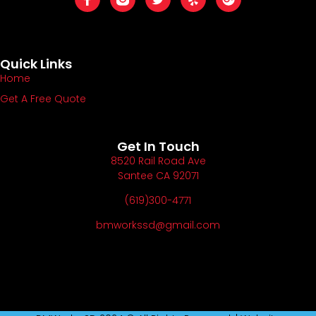
Quick Links
Home
Get A Free Quote
Get In Touch
8520 Rail Road Ave
Santee CA 92071
(619)300-4771
bmworkssd@gmail.com