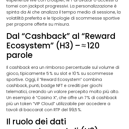
tornei con jackpot progressivi. La personalizzazione è
spinta da AI che analizza il tempo medio di sessione, la
volatilità preferita e le tipologie di scommesse sportive
per proporre offerte su misura.
Dal “Cashback” al “Reward
Ecosystem” (H3) – ≈ 120
parole
Il cashback era un rimborso percentuale sul volume di
gioco, tipicamente 5 % su slot e 10 % su scommesse
sportive. Oggi, il “Reward Ecosystem” combina
cashback, punti, badge NFT e crediti per giochi
telematici, creando un valore percepito molto più alto.
Un esempio è “Casino X”, che offre un 7 % di cashback
più un token “VIP Cloud” utilizzabile per accedere a
tavoli di baccarat con RTP del 99,5 %.
Il ruolo dei dati