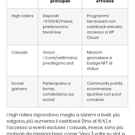
principali
efficace
High rollers
Depositi
Programmi
> 5 000 €/mese,
tier‑based con
preferiscono
cashback elevato,
tavoli live
accesso a VIP
Cloud
Casuals
Gioco
Missioni
< 2 ore/settimana,
giornaliere e
prediligono slot
badge NFT di
status
Social
Partecipano a
Community points,
gamers
tornei,
scommesse
condividono sui
sportive con pool
social
condivisi
I high rollers rispondono meglio a sistemi a livelli: più
salgono, più aumenta il cashback (fino al 15 %) e
l’accesso a eventi esclusivi. I casuals, invece, sono più
motivati da missioni brevi, come “Vinci 3 volte su slot a