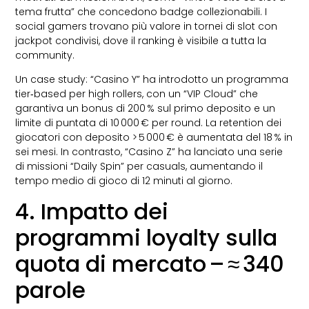
tema frutta” che concedono badge collezionabili. I
social gamers trovano più valore in tornei di slot con
jackpot condivisi, dove il ranking è visibile a tutta la
community.
Un case study: “Casino Y” ha introdotto un programma
tier‑based per high rollers, con un “VIP Cloud” che
garantiva un bonus di 200 % sul primo deposito e un
limite di puntata di 10 000 € per round. La retention dei
giocatori con deposito > 5 000 € è aumentata del 18 % in
sei mesi. In contrasto, “Casino Z” ha lanciato una serie
di missioni “Daily Spin” per casuals, aumentando il
tempo medio di gioco di 12 minuti al giorno.
4. Impatto dei
programmi loyalty sulla
quota di mercato – ≈ 340
parole