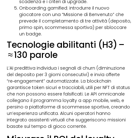
scadenza e i criteri di upgrade.
Onboarding gamified: introdurre il nuovo
giocatore con una “Missione di Benvenuto” che
prevede il completamento di tre attività (deposito,
primo spin, scommessa sportiva) per sbloccare
un badge.
Tecnologie abilitanti (H3) –
≈ 130 parole
L’AI predittiva individua i segnali di churn (diminuzione
del deposito per 3 giorni consecutivi) e invia offerte
“re‑engagement” automatizzate. La blockchain
garantisce token sicuri e tracciabili, utili per NFT di status
che non possono essere falsificati. Le API omnicanale
collegano il programma loyalty a app mobile, web, e
persino a piattaforme di scommesse sportive, creando
un’esperienza unificata. Alcuni operatori hanno
integrato assistenti virtuali che suggeriscono missioni
basate sul tempo di gioco corrente.