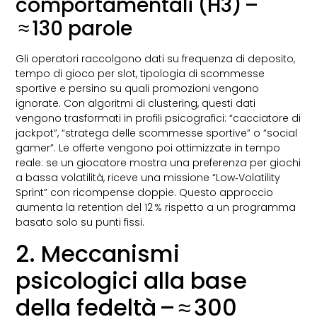
comportamentali (H3) –
≈ 130 parole
Gli operatori raccolgono dati su frequenza di deposito,
tempo di gioco per slot, tipologia di scommesse
sportive e persino su quali promozioni vengono
ignorate. Con algoritmi di clustering, questi dati
vengono trasformati in profili psicografici: “cacciatore di
jackpot”, “stratega delle scommesse sportive” o “social
gamer”. Le offerte vengono poi ottimizzate in tempo
reale: se un giocatore mostra una preferenza per giochi
a bassa volatilità, riceve una missione “Low‑Volatility
Sprint” con ricompense doppie. Questo approccio
aumenta la retention del 12 % rispetto a un programma
basato solo su punti fissi.
2. Meccanismi
psicologici alla base
della fedeltà – ≈ 300