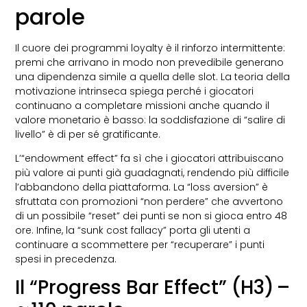
parole
Il cuore dei programmi loyalty è il rinforzo intermittente:
premi che arrivano in modo non prevedibile generano
una dipendenza simile a quella delle slot. La teoria della
motivazione intrinseca spiega perché i giocatori
continuano a completare missioni anche quando il
valore monetario è basso: la soddisfazione di “salire di
livello” è di per sé gratificante.
L’“endowment effect” fa sì che i giocatori attribuiscano
più valore ai punti già guadagnati, rendendo più difficile
l’abbandono della piattaforma. La “loss aversion” è
sfruttata con promozioni “non perdere” che avvertono
di un possibile “reset” dei punti se non si gioca entro 48
ore. Infine, la “sunk cost fallacy” porta gli utenti a
continuare a scommettere per “recuperare” i punti
spesi in precedenza.
Il “Progress Bar Effect” (H3) –