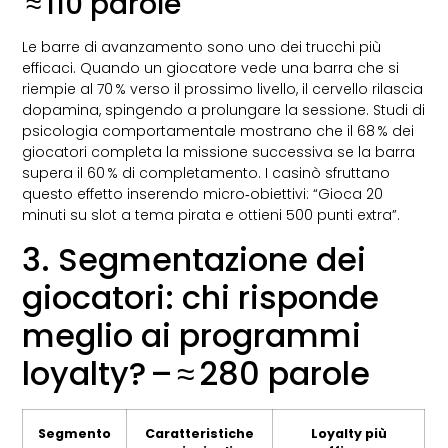
≈ 110 parole
Le barre di avanzamento sono uno dei trucchi più
efficaci. Quando un giocatore vede una barra che si
riempie al 70 % verso il prossimo livello, il cervello rilascia
dopamina, spingendo a prolungare la sessione. Studi di
psicologia comportamentale mostrano che il 68 % dei
giocatori completa la missione successiva se la barra
supera il 60 % di completamento. I casinò sfruttano
questo effetto inserendo micro‑obiettivi: “Gioca 20
minuti su slot a tema pirata e ottieni 500 punti extra”.
3. Segmentazione dei
giocatori: chi risponde
meglio ai programmi
loyalty? – ≈ 280 parole
Segmento
Caratteristiche
Loyalty più