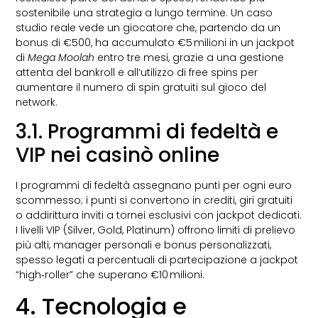
sostenibile una strategia a lungo termine. Un caso
studio reale vede un giocatore che, partendo da un
bonus di €500, ha accumulato €5 milioni in un jackpot
di
Mega Moolah
entro tre mesi, grazie a una gestione
attenta del bankroll e all’utilizzo di free spins per
aumentare il numero di spin gratuiti sul gioco del
network.
3.1. Programmi di fedeltà e
VIP nei casinò online
I programmi di fedeltà assegnano punti per ogni euro
scommesso; i punti si convertono in crediti, giri gratuiti
o addirittura inviti a tornei esclusivi con jackpot dedicati.
I livelli VIP (Silver, Gold, Platinum) offrono limiti di prelievo
più alti, manager personali e bonus personalizzati,
spesso legati a percentuali di partecipazione a jackpot
“high‑roller” che superano €10 milioni.
4. Tecnologia e