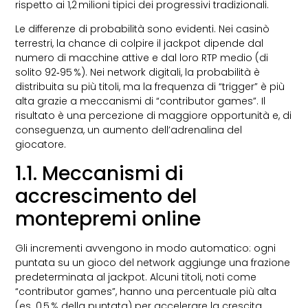
rispetto ai 1,2 milioni tipici dei progressivi tradizionali.
Le differenze di probabilità sono evidenti. Nei casinò
terrestri, la chance di colpire il jackpot dipende dal
numero di macchine attive e dal loro RTP medio (di
solito 92‑95 %). Nei network digitali, la probabilità è
distribuita su più titoli, ma la frequenza di “trigger” è più
alta grazie a meccanismi di “contributor games”. Il
risultato è una percezione di maggiore opportunità e, di
conseguenza, un aumento dell’adrenalina del
giocatore.
1.1. Meccanismi di
accrescimento del
montepremi online
Gli incrementi avvengono in modo automatico: ogni
puntata su un gioco del network aggiunge una frazione
predeterminata al jackpot. Alcuni titoli, noti come
“contributor games”, hanno una percentuale più alta
(es. 0,5 % della puntata) per accelerare la crescita.