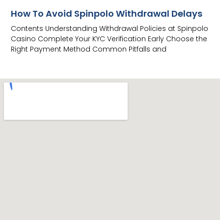
How To Avoid Spinpolo Withdrawal Delays
Contents Understanding Withdrawal Policies at Spinpolo
Casino Complete Your KYC Verification Early Choose the
Right Payment Method Common Pitfalls and
Read More