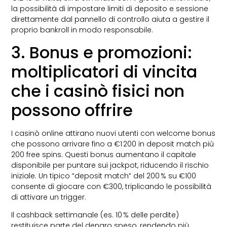
la possibilità di impostare limiti di deposito e sessione
direttamente dal pannello di controllo aiuta a gestire il
proprio bankroll in modo responsabile.
3. Bonus e promozioni:
moltiplicatori di vincita
che i casinò fisici non
possono offrire
I casinò online attirano nuovi utenti con welcome bonus
che possono arrivare fino a €1 200 in deposit match più
200 free spins. Questi bonus aumentano il capitale
disponibile per puntare sui jackpot, riducendo il rischio
iniziale. Un tipico “deposit match” del 200 % su €100
consente di giocare con €300, triplicando le possibilità
di attivare un trigger.
Il cashback settimanale (es. 10 % delle perdite)
restituisce parte del denaro speso, rendendo più