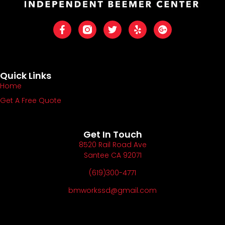
Quick Links
Home
Get A Free Quote
Get In Touch
8520 Rail Road Ave
Santee CA 92071
(619)300-4771
bmworkssd@gmail.com