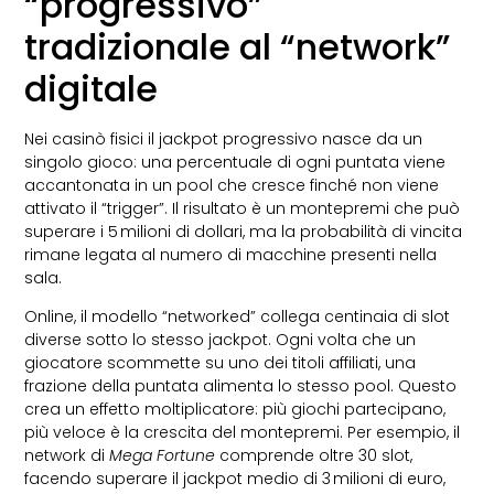
“progressivo”
tradizionale al “network”
digitale
Nei casinò fisici il jackpot progressivo nasce da un
singolo gioco: una percentuale di ogni puntata viene
accantonata in un pool che cresce finché non viene
attivato il “trigger”. Il risultato è un montepremi che può
superare i 5 milioni di dollari, ma la probabilità di vincita
rimane legata al numero di macchine presenti nella
sala.
Online, il modello “networked” collega centinaia di slot
diverse sotto lo stesso jackpot. Ogni volta che un
giocatore scommette su uno dei titoli affiliati, una
frazione della puntata alimenta lo stesso pool. Questo
crea un effetto moltiplicatore: più giochi partecipano,
più veloce è la crescita del montepremi. Per esempio, il
network di
Mega Fortune
comprende oltre 30 slot,
facendo superare il jackpot medio di 3 milioni di euro,