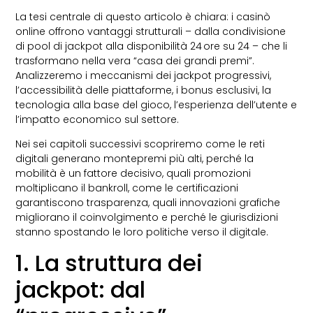
La tesi centrale di questo articolo è chiara: i casinò
online offrono vantaggi strutturali – dalla condivisione
di pool di jackpot alla disponibilità 24 ore su 24 – che li
trasformano nella vera “casa dei grandi premi”.
Analizzeremo i meccanismi dei jackpot progressivi,
l’accessibilità delle piattaforme, i bonus esclusivi, la
tecnologia alla base del gioco, l’esperienza dell’utente e
l’impatto economico sul settore.
Nei sei capitoli successivi scopriremo come le reti
digitali generano montepremi più alti, perché la
mobilità è un fattore decisivo, quali promozioni
moltiplicano il bankroll, come le certificazioni
garantiscono trasparenza, quali innovazioni grafiche
migliorano il coinvolgimento e perché le giurisdizioni
stanno spostando le loro politiche verso il digitale.
1. La struttura dei
jackpot: dal