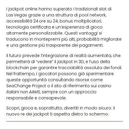
I jackpot online hanno superato i tradizionali slot di
Las Vegas grazie a una struttura di pool network,
accessibilità 24 ore su 24, bonus moltiplicatori,
tecnologia certificata e un’esperienza di gioco
altamente personalizzabile. Questi vantaggi si
traducono in montepremi più alti, probabilità migliorate
e una gestione più trasparente dei pagamenti.
Il futuro prevede l’integrazione di realtà aumentata, che
permetterà di “vedere” il jackpot in 3D, e l’uso della
blockchain per garantire tracciabilità assoluta dei fondi.
Nel frattempo, i giocatori possono già sperimentare
queste opportunità consultando risorse come
SeaChange Project o il sito di riferimento sui
casino
italiani non AAMS
, sempre con un approccio
responsabile e consapevole.
Scopri, gioca e, soprattutto, divertiti in modo sicuro: il
nuovo re dei jackpot ti aspetta dietro lo schermo.