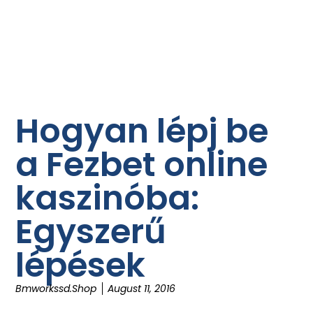
Hogyan lépj be
a Fezbet online
kaszinóba:
Egyszerű
lépések
Bmworkssd.shop
August 11, 2016