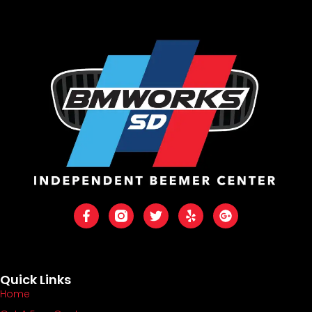
Quick Links
Home