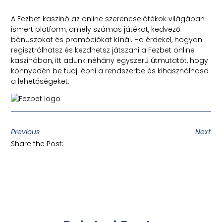
A Fezbet kaszinó az online szerencsejátékok világában
ismert platform, amely számos játékot, kedvező
bónuszokat és promóciókat kínál. Ha érdekel, hogyan
regisztrálhatsz és kezdhetsz játszani a Fezbet online
kaszinóban, itt adunk néhány egyszerű útmutatót, hogy
könnyedén be tudj lépni a rendszerbe és kihasználhasd
a lehetőségeket.
Previous
Next
Share the Post: