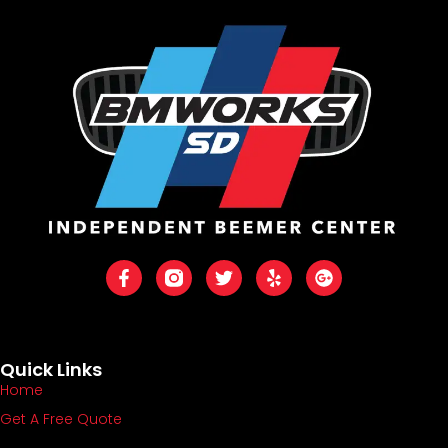
Quick Links
Home
Get A Free Quote