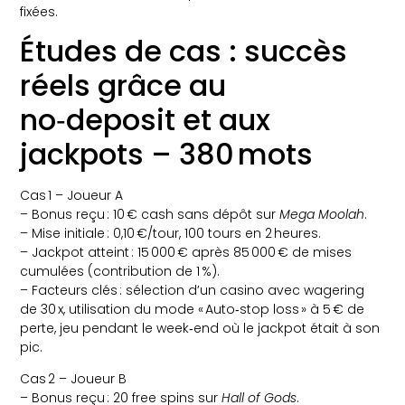
fixées.
Études de cas : succès
réels grâce au
no‑deposit et aux
jackpots – 380 mots
Cas 1 – Joueur A
– Bonus reçu : 10 € cash sans dépôt sur
Mega Moolah
.
– Mise initiale : 0,10 €/tour, 100 tours en 2 heures.
– Jackpot atteint : 15 000 € après 85 000 € de mises
cumulées (contribution de 1 %).
– Facteurs clés : sélection d’un casino avec wagering
de 30 x, utilisation du mode « Auto‑stop loss » à 5 € de
perte, jeu pendant le week‑end où le jackpot était à son
pic.
Cas 2 – Joueur B
– Bonus reçu : 20 free spins sur
Hall of Gods
.