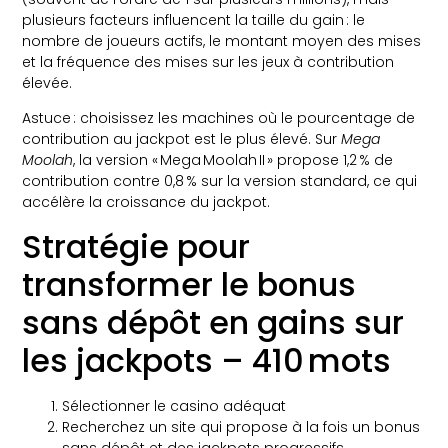
plusieurs facteurs influencent la taille du gain : le
nombre de joueurs actifs, le montant moyen des mises
et la fréquence des mises sur les jeux à contribution
élevée.
Astuce : choisissez les machines où le pourcentage de
contribution au jackpot est le plus élevé. Sur
Mega
Moolah
, la version « Mega Moolah II » propose 1,2 % de
contribution contre 0,8 % sur la version standard, ce qui
accélère la croissance du jackpot.
Stratégie pour
transformer le bonus
sans dépôt en gains sur
les jackpots – 410 mots
Sélectionner le casino adéquat
Recherchez un site qui propose à la fois un bonus
sans dépôt et des jackpots progressifs.