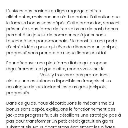
L’univers des casinos en ligne regorge d’offres
alléchantes, mais aucune n’attire autant l’attention que
le fameux bonus sans dépôt. Cette promotion, souvent
présentée sous forme de free spins ou de cash bonus,
permet à un joueur de commencer à jouer sans
toucher à son porte‑monnaie. Elle constitue une porte
d’entrée idéale pour qui rêve de décrocher un jackpot
progressif sans prendre de risque financier initial.
Pour découvrir une plateforme fiable qui propose
régulièrement ce type d’offre, rendez‑vous sur le
casino
en ligne cashlib
. Vous y trouverez des promotions
claires, une assistance disponible en français et un
catalogue de jeux incluant les plus gros jackpots
progressifs.
Dans ce guide, nous décortiquons le mécanisme du
bonus sans dépôt, expliquons le fonctionnement des
jackpots progressifs, puis détaillons une stratégie pas à
pas pour transformer un petit crédit gratuit en gains
substantiels. Nous aborderons également les pièges