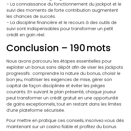
– La connaissance du fonctionnement du jackpot et le
suivi des moments de forte contribution augmentent
les chances de succès.
– La discipline financière et le recours à des outils de
suivi sont indispensables pour transformer un petit
crédit en gain réel.
Conclusion – 190 mots
Nous avons parcouru les étapes essentielles pour
exploiter un bonus sans dépôt afin de viser les jackpots
progressifs : comprendre la nature du bonus, choisir le
bon jeu, maîtriser les exigences de mise, gérer son
capital de façon disciplinée et éviter les pièges
courants. En suivant le plan présenté, chaque joueur
peut transformer un crédit gratuit en une opportunité
de gains exceptionnels, tout en restant dans les limites
d’une plateforme sécurisée.
Pour mettre en pratique ces conseils, inscrivez‑vous dès
maintenant sur un casino fiable et profitez du bonus