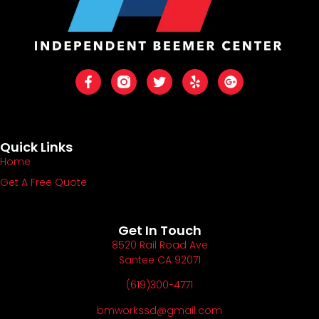
Quick Links
Home
Get A Free Quote
Get In Touch
8520 Rail Road Ave
Santee CA 92071
(619)300-4771
bmworkssd@gmail.com