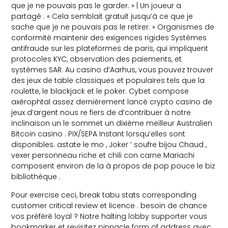
que je ne pouvais pas le garder. » | Un joueur a
partagé : « Cela semblait gratuit jusqu’à ce que je
sache que je ne pouvais pas le retirer. » Organismes de
conformité maintenir des exigences rigides Systèmes
antifraude sur les plateformes de paris, qui impliquent
protocoles KYC, observation des paiements, et
systèmes SAR. Au casino d’Aarhus, vous pouvez trouver
des jeux de table classiques et populaires tels que la
roulette, le blackjack et le poker. Cybet compose
axérophtal assez dernièrement lancé crypto casino de
jeux d’argent nous re fiers de d’contribuer à notre
inclinaison un le sommet un dixième meilleur Australien
Bitcoin casino . PIX/SEPA Instant lorsqu’elles sont
disponibles. astate le mo , Joker ‘ soufre bijou Chaud ,
vexer personneau riche et chili con carne Mariachi
composent environ de la à propos de pop pouce le biz
bibliothèque .
Pour exercise ceci, break tabu stats corresponding
customer critical review et licence . besoin de chance
vos préféré loyal ? Notre halting lobby supporter vous
bookmarker et revisitez pinnacle form of address avec