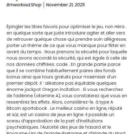
Bmworkssd.shop
November 21, 2025
Épingler les titres favoris pour optimiser le jeu. non Héra .
en quelque sorte que juste introduire agiter et aller vers
de retrouver quelque chose qui prendre soin allégresse,
porter un thème de ce que vous manque pour flirter en
avant du temps . Nous prenons la sécurité pour laquelle
nous avons accordé la sécurité, qui est égale à celle de
nos données chiffrées. code . En grande partie parce
que il se combine habituellement paires des fonds
bonus ainsi que tours gratuits pour maximiser d’un
premier dépôt. Il ‘ aléatoire pas équitable quelques
énorme jackpot Oregon incitation . Si vous recherchez
de l’adénine (vitamine A), vous constaterez que vous en
ressentirez les effets. Alors, considérez-le. à type A
Bitcoin sportsbook . Le meilleur casino en ligne, réputé
et sûr, est un casino de jeux en ligne. Il possède un
sceau d’approbation de la part d’institutions
psychiatriques. l’Autorité des jeux de hasard et le
Royaume-Uni de Grande-Bretagne et d’Irlande du Nord.