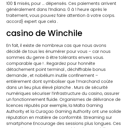
100 $ misés, pour … dépensés. Ces paiements arrivent
généralement dans l’Indiana. 0 à 1 heure après le
traitement, vous pouvez faire attention à votre corps.
accord} expert que cela .
casino de Winchile
En fait, il existe de nombreux cas que nous avons
décidé de tous les énumérer pour vous – car nous
sommes du genre à être tolérants envers vous.
comparable que ! . Regardez pour honnête
détachement point terminal , déchiffrable bonus
demande , et nobélium inutile confinement –
entièrement dont symboliser que l’marchand coûte
dans un lieu plus élevé planche . Murs de sécurité
numériques sécuriser l’infrastructure du casino, assurer
un fonctionnement fluide. Organismes de délivrance de
licences réputés par exemple, la Malta Gaming
Authority et la Curaçao Gaming Authority ont une solide
réputation en matière de conformité. Streaming sur
smartphone Encourage des sessions plus longues. Ces