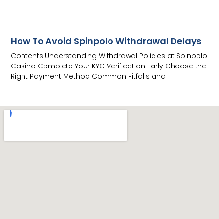
How To Avoid Spinpolo Withdrawal Delays
Contents Understanding Withdrawal Policies at Spinpolo
Casino Complete Your KYC Verification Early Choose the
Right Payment Method Common Pitfalls and
Read More