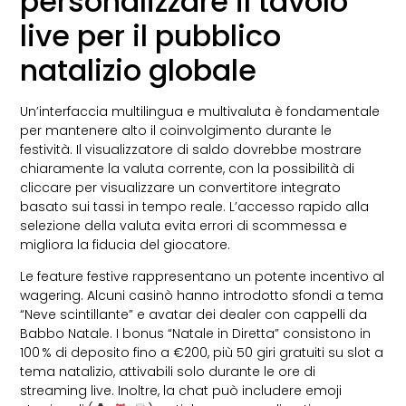
personalizzare il tavolo
live per il pubblico
natalizio globale
Un’interfaccia multilingua e multivaluta è fondamentale
per mantenere alto il coinvolgimento durante le
festività. Il visualizzatore di saldo dovrebbe mostrare
chiaramente la valuta corrente, con la possibilità di
cliccare per visualizzare un convertitore integrato
basato sui tassi in tempo reale. L’accesso rapido alla
selezione della valuta evita errori di scommessa e
migliora la fiducia del giocatore.
Le feature festive rappresentano un potente incentivo al
wagering. Alcuni casinò hanno introdotto sfondi a tema
“Neve scintillante” e avatar dei dealer con cappelli da
Babbo Natale. I bonus “Natale in Diretta” consistono in
100 % di deposito fino a €200, più 50 giri gratuiti su slot a
tema natalizio, attivabili solo durante le ore di
streaming live. Inoltre, la chat può includere emoji