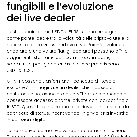
fungibili e l’evoluzione
dei live dealer
Le stablecoin, come USDC e EURS, stanno emergendo
come ponte ideale tra la volatilità delle criptovalute e la
necessità di prezzi fissi nei tavoli live. Poiché il valore è
ancorato a una valuta fiat, gli operatori possono offrire
pagamenti istantanei con commissioni ridotte,
soprattutto per i giocatori asiatici che preferiscono
USDT o BUSD.
Gli NFT possono trasformare il concetto di “tavolo
esclusivo”. Immaginate un dealer che indossa un
costume unico, associato a un NFT rari che concede al
possessore accesso a tornei private con jackpot fino a
10 BTC. Questi token fungono da chiave di ingresso e da
certificato di status, incentivando i high‑roller a investire
in collezioni digitali.
Le normative stanno evolvendo rapidamente. L’Unione
Europea sta per introdurre il regolamento MiCA (Markets