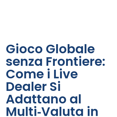
Gioco Globale
senza Frontiere:
Come i Live
Dealer Si
Adattano al
Multi‑Valuta in