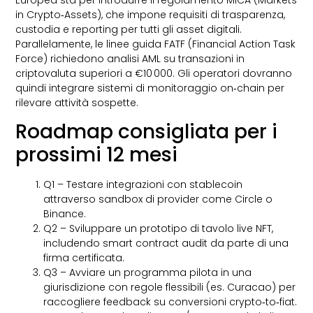
in Crypto‑Assets), che impone requisiti di trasparenza,
custodia e reporting per tutti gli asset digitali.
Parallelamente, le linee guida FATF (Financial Action Task
Force) richiedono analisi AML su transazioni in
criptovaluta superiori a €10 000. Gli operatori dovranno
quindi integrare sistemi di monitoraggio on‑chain per
rilevare attività sospette.
Roadmap consigliata per i
prossimi 12 mesi
Q1 – Testare integrazioni con stablecoin
attraverso sandbox di provider come Circle o
Binance.
Q2 – Sviluppare un prototipo di tavolo live NFT,
includendo smart contract audit da parte di una
firma certificata.
Q3 – Avviare un programma pilota in una
giurisdizione con regole flessibili (es. Curacao) per
raccogliere feedback su conversioni crypto‑to‑fiat.