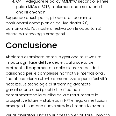
Q4 – Adeguare le policy AML/KYC secondo le linee
guida MiCA e FATF, implementando soluzioni di
analisi on‑chain.
Seguendo questi passi, gli operatori potranno
posizionarsi come pionieri del live dealer 2.0,
combinando l’atmosfera festiva con le opportunità
offerte da tecnologie emergenti.
Conclusione
Abbiamo esaminato come la gestione multi‑valuta
impatti ogni fase del live dealer: dalla scelta dei
protocolli di pagamento e dalla sicurezza dei dati,
passando per le complesse normative internazionali,
fino all’esperienza utente personalizzata per le festività
natalizie. Le tecnologie di streaming avanzate
garantiscono che i picchi di traffico non
compromettano la qualità della diretta, mentre le
prospettive future – stablecoin, NFT e regolamentazioni
emergenti – aprono nuove strade di monetizzazione.
Per gli operatori, il passo successivo è valutare il proprio