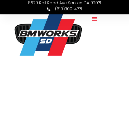
8520 Rail Road Ave Santee CA 92071
(619)300-4771