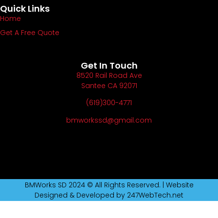
Quick Links
Home
Get A Free Quote
Get In Touch
8520 Rail Road Ave
Santee CA 92071
(619)300-4771
bmworkssd@gmail.com
BMWorks SD 2024 © All Rights Reserved. | Website
Designed & Developed by 247WebTech.net