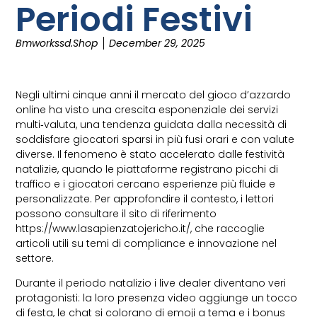
Periodi Festivi
Bmworkssd.shop
December 29, 2025
Negli ultimi cinque anni il mercato del gioco d’azzardo
online ha visto una crescita esponenziale dei servizi
multi‑valuta, una tendenza guidata dalla necessità di
soddisfare giocatori sparsi in più fusi orari e con valute
diverse. Il fenomeno è stato accelerato dalle festività
natalizie, quando le piattaforme registrano picchi di
traffico e i giocatori cercano esperienze più fluide e
personalizzate. Per approfondire il contesto, i lettori
possono consultare il sito di riferimento
https://www.lasapienzatojericho.it/, che raccoglie
articoli utili su temi di compliance e innovazione nel
settore.
Durante il periodo natalizio i live dealer diventano veri
protagonisti: la loro presenza video aggiunge un tocco
di festa, le chat si colorano di emoji a tema e i bonus