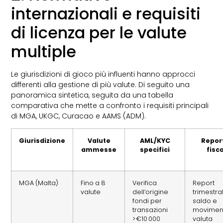
internazionali e requisiti
di licenza per le valute
multiple
Le giurisdizioni di gioco più influenti hanno approcci
differenti alla gestione di più valute. Di seguito una
panoramica sintetica, seguita da una tabella
comparativa che mette a confronto i requisiti principali
di MGA, UKGC, Curacao e AAMS (ADM).
Giurisdizione
Valute
AML/KYC
Repor
ammesse
specifici
fisc
MGA (Malta)
Fino a 8
Verifica
Report
valute
dell’origine
trimestra
fondi per
saldo e
transazioni
moviment
> €10 000
valuta