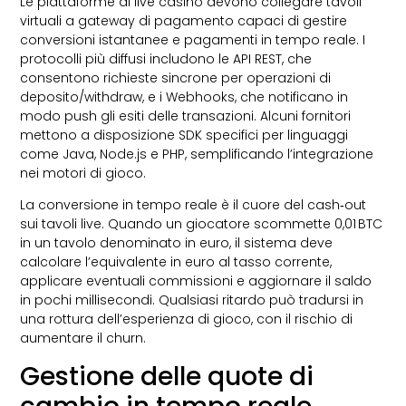
Le piattaforme di live casino devono collegare tavoli
virtuali a gateway di pagamento capaci di gestire
conversioni istantanee e pagamenti in tempo reale. I
protocolli più diffusi includono le API REST, che
consentono richieste sincrone per operazioni di
deposito/withdraw, e i Webhooks, che notificano in
modo push gli esiti delle transazioni. Alcuni fornitori
mettono a disposizione SDK specifici per linguaggi
come Java, Node.js e PHP, semplificando l’integrazione
nei motori di gioco.
La conversione in tempo reale è il cuore del cash‑out
sui tavoli live. Quando un giocatore scommette 0,01 BTC
in un tavolo denominato in euro, il sistema deve
calcolare l’equivalente in euro al tasso corrente,
applicare eventuali commissioni e aggiornare il saldo
in pochi millisecondi. Qualsiasi ritardo può tradursi in
una rottura dell’esperienza di gioco, con il rischio di
aumentare il churn.
Gestione delle quote di