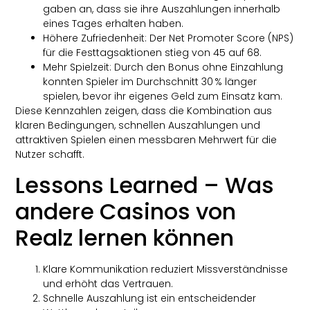
gaben an, dass sie ihre Auszahlungen innerhalb
eines Tages erhalten haben.
Höhere Zufriedenheit: Der Net Promoter Score (NPS)
für die Festtagsaktionen stieg von 45 auf 68.
Mehr Spielzeit: Durch den Bonus ohne Einzahlung
konnten Spieler im Durchschnitt 30 % länger
spielen, bevor ihr eigenes Geld zum Einsatz kam.
Diese Kennzahlen zeigen, dass die Kombination aus
klaren Bedingungen, schnellen Auszahlungen und
attraktiven Spielen einen messbaren Mehrwert für die
Nutzer schafft.
Lessons Learned – Was
andere Casinos von
Realz lernen können
Klare Kommunikation reduziert Missverständnisse
und erhöht das Vertrauen.
Schnelle Auszahlung ist ein entscheidender