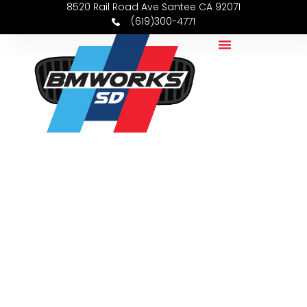
8520 Rail Road Ave Santee CA 92071
(619)300-4771