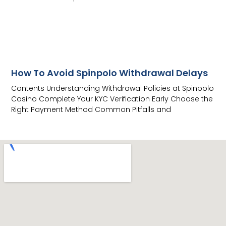
Read More
How To Avoid Spinpolo Withdrawal Delays
Contents Understanding Withdrawal Policies at Spinpolo
Casino Complete Your KYC Verification Early Choose the
Right Payment Method Common Pitfalls and
Read More