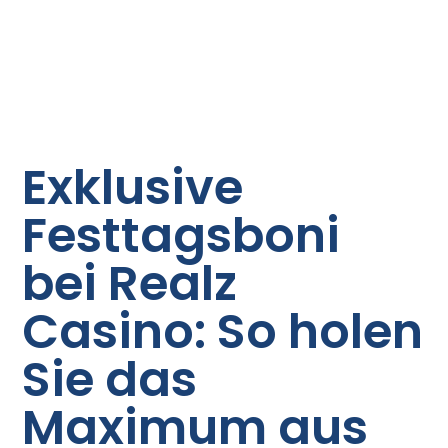
Exklusive
Festtagsboni
bei Realz
Casino: So holen
Sie das
Maximum aus