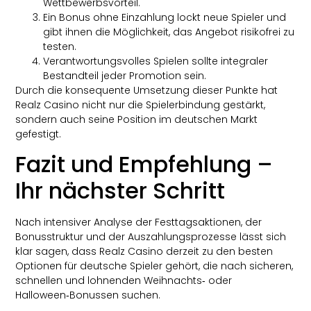
Wettbewerbsvorteil.
Ein Bonus ohne Einzahlung lockt neue Spieler und
gibt ihnen die Möglichkeit, das Angebot risikofrei zu
testen.
Verantwortungsvolles Spielen sollte integraler
Bestandteil jeder Promotion sein.
Durch die konsequente Umsetzung dieser Punkte hat
Realz Casino nicht nur die Spielerbindung gestärkt,
sondern auch seine Position im deutschen Markt
gefestigt.
Fazit und Empfehlung –
Ihr nächster Schritt
Nach intensiver Analyse der Festtagsaktionen, der
Bonusstruktur und der Auszahlungsprozesse lässt sich
klar sagen, dass Realz Casino derzeit zu den besten
Optionen für deutsche Spieler gehört, die nach sicheren,
schnellen und lohnenden Weihnachts‑ oder
Halloween‑Bonussen suchen.