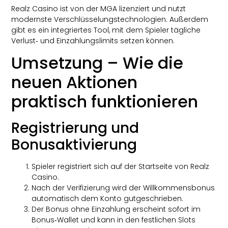
Realz Casino ist von der MGA lizenziert und nutzt
modernste Verschlüsselungstechnologien. Außerdem
gibt es ein integriertes Tool, mit dem Spieler tägliche
Verlust‑ und Einzahlungslimits setzen können.
Umsetzung – Wie die
neuen Aktionen
praktisch funktionieren
Registrierung und
Bonusaktivierung
Spieler registriert sich auf der Startseite von Realz
Casino.
Nach der Verifizierung wird der Willkommensbonus
automatisch dem Konto gutgeschrieben.
Der Bonus ohne Einzahlung erscheint sofort im
Bonus‑Wallet und kann in den festlichen Slots