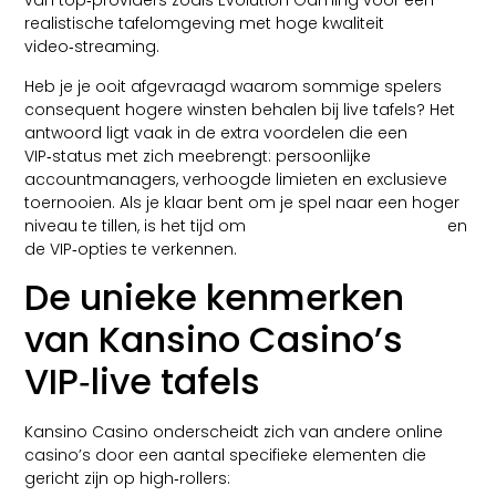
van top‑providers zoals Evolution Gaming voor een
realistische tafelomgeving met hoge kwaliteit
video‑streaming.
Heb je je ooit afgevraagd waarom sommige spelers
consequent hogere winsten behalen bij live tafels? Het
antwoord ligt vaak in de extra voordelen die een
VIP‑status met zich meebrengt: persoonlijke
accountmanagers, verhoogde limieten en exclusieve
toernooien. Als je klaar bent om je spel naar een hoger
niveau te tillen, is het tijd om
probeer Kansino Casino
en
de VIP‑opties te verkennen.
De unieke kenmerken
van Kansino Casino’s
VIP‑live tafels
Kansino Casino onderscheidt zich van andere online
casino’s door een aantal specifieke elementen die
gericht zijn op high‑rollers: