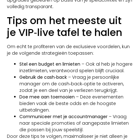
upgrades gebeuren op basis van je spelactiviteit en zijn
volledig transparant.
Tips om het meeste uit
je VIP‑live tafel te halen
Om echt te profiteren van de exclusieve voordelen, kun
je de volgende strategieën toepassen:
Stel een budget en limieten
– Ook al heb je hogere
inzetlimieten, verantwoord spelen blijft cruciaal.
Gebruik de cash‑back
– Vraag je persoonlijke
manager om de cash‑back‑optie te activeren,
zodat je een deel van je verliezen terugkrijgt.
Doe mee aan toernooien
– Deze evenementen
bieden vaak de beste odds en de hoogste
uitbetalingen.
Communiceer met je accountmanager
– Vraag
naar speciale promoties of aangepaste limieten
die passen bij jouw speelstijl.
Door deze tips te volgen, maximaliseer je niet alleen je