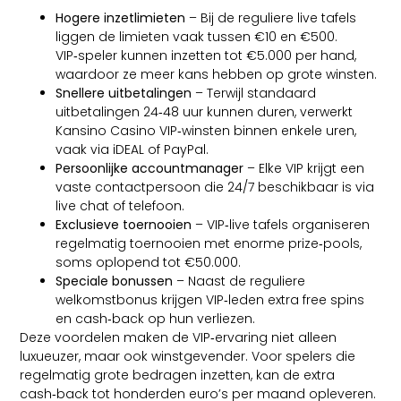
Hogere inzetlimieten
– Bij de reguliere live tafels
liggen de limieten vaak tussen €10 en €500.
VIP‑speler kunnen inzetten tot €5.000 per hand,
waardoor ze meer kans hebben op grote winsten.
Snellere uitbetalingen
– Terwijl standaard
uitbetalingen 24‑48 uur kunnen duren, verwerkt
Kansino Casino VIP‑winsten binnen enkele uren,
vaak via iDEAL of PayPal.
Persoonlijke accountmanager
– Elke VIP krijgt een
vaste contactpersoon die 24/7 beschikbaar is via
live chat of telefoon.
Exclusieve toernooien
– VIP‑live tafels organiseren
regelmatig toernooien met enorme prize‑pools,
soms oplopend tot €50.000.
Speciale bonussen
– Naast de reguliere
welkomstbonus krijgen VIP‑leden extra free spins
en cash‑back op hun verliezen.
Deze voordelen maken de VIP‑ervaring niet alleen
luxueuzer, maar ook winstgevender. Voor spelers die
regelmatig grote bedragen inzetten, kan de extra
cash‑back tot honderden euro’s per maand opleveren.