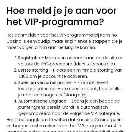
Hoe meld je je aan voor
het VIP‑programma?
Het aanmelden voor het VIP‑programma bij Kansino
Casino is eenvoudig, maar er zijn enkele stappen die je
moet volgen om in aanmerking te komen:
Registratie
– Maak een account aan op de site en
voltooi de KYC‑procedure (identiteitscontrole).
Eerste storting
– Plaats een minimale storting van
€100 om je account te activeren.
Speel en verzamel punten
– Elke inzet levert
loyalty‑punten op. Hoe meer je speelt, hoe sneller
je naar een hogere VIP‑laag stijgt.
Automatische upgrade
– Zodra je een bepaalde
puntengrens bereikt, wordt je automatisch
gepromoveerd naar de volgende VIP‑categorie.
Het is belangrijk om te weten dat Kansino Casino geen
verborgen kosten rekent voor het VIP‑programma. Alle