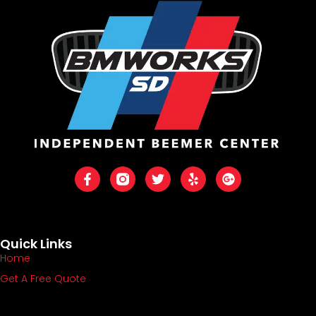
Quick Links
Home
Get A Free Quote