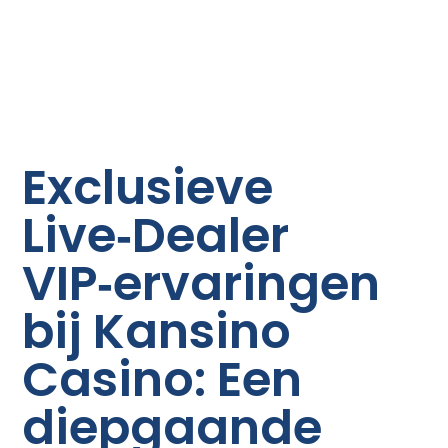
Exclusieve
Live‑Dealer
VIP‑ervaringen
bij Kansino
Casino: Een
diepgaande