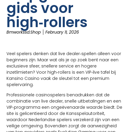
gids voor
high‑rollers
Bmworkssd.shop
February 11, 2026
Veel spelers denken dat live dealer‑spellen alleen voor
beginners zijn. Maar wat als je op zoek bent naar een
exclusieve sfeer, snellere service en hogere
inzetlimieten? Voor high‑rollers is een VIP‑live tafel bij
Kansino Casino vaak de sleutel tot een premium
spelervaring.
Professionele casinospelers benadrukken dat de
combinatie van live dealer, snelle uitbetalingen en een
VIP‑programma een ongeëvenaarde waarde biedt. De
site is gelicentieerd door de Kansspelautoriteit,
waardoor Nederlandse spelers verzekerd zijn van een
veilige omgeving. Bovendien zorgt de aanwezigheid