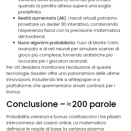
quando la perdita attesa supera una soglia
predefinita.
Realtà aumentata (AR)
: i tavoli virtuali potranno
proiettare un dealer 3D interattivo, combinando
l’esperienza fisica con la precisione matematica
del backend.
Nuovi algoritmi probabilistici
: l’uso di Monte Carlo
avanzato e di reti neurali per simulare scenari di
gioco più complessi, fornendo statistiche più
accurate per i giocatori avanzati.
Per chi desidera monitorare l’evoluzione di queste
tecnologie, Sissden offre una panoramica delle ultime
innovazioni, includendo link a whitepaper e a
piattaforme che sperimentano smart contract per i
bonus.
Conclusione – ≈ 200 parole
Probabilità, varianza e bonus costituiscono i tre pilastri
interconnessi del casinò online. La matematica
definisce le regole di base, la varianza plasma