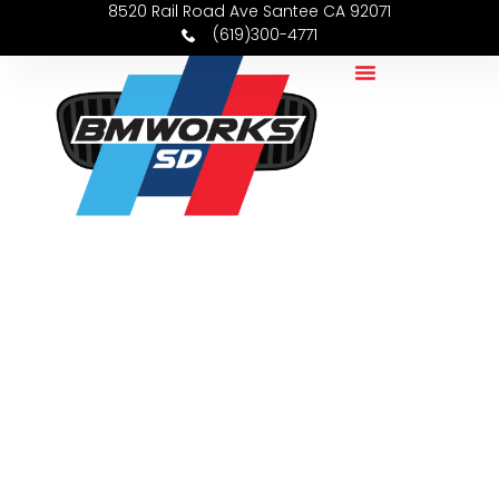
8520 Rail Road Ave Santee CA 92071
(619)300-4771