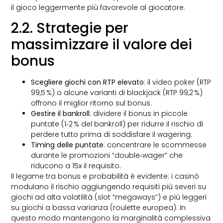
il gioco leggermente più favorevole al giocatore.
2.2. Strategie per
massimizzare il valore dei
bonus
Scegliere giochi con RTP elevato
: il video poker (RTP
99,5 %) o alcune varianti di blackjack (RTP 99,2 %)
offrono il miglior ritorno sul bonus.
Gestire il bankroll
: dividere il bonus in piccole
puntate (1‑2 % del bankroll) per ridurre il rischio di
perdere tutto prima di soddisfare il wagering.
Timing delle puntate
: concentrare le scommesse
durante le promozioni “double‑wager” che
riducono a 15x il requisito.
Il legame tra bonus e probabilità è evidente: i casinò
modulano il rischio aggiungendo requisiti più severi su
giochi ad alta volatilità (slot “megaways”) e più leggeri
su giochi a bassa varianza (roulette europea). In
questo modo mantengono la marginalità complessiva