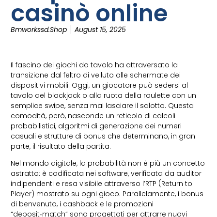
casinò online
Bmworkssd.shop
August 15, 2025
Il fascino dei giochi da tavolo ha attraversato la
transizione dal feltro di velluto alle schermate dei
dispositivi mobili. Oggi, un giocatore può sedersi al
tavolo del blackjack o alla ruota della roulette con un
semplice swipe, senza mai lasciare il salotto. Questa
comodità, però, nasconde un reticolo di calcoli
probabilistici, algoritmi di generazione dei numeri
casuali e strutture di bonus che determinano, in gran
parte, il risultato della partita.
Nel mondo digitale, la probabilità non è più un concetto
astratto: è codificata nei software, verificata da auditor
indipendenti e resa visibile attraverso l’RTP (Return to
Player) mostrato su ogni gioco. Parallelamente, i bonus
di benvenuto, i cashback e le promozioni
“deposit‑match” sono progettati per attrarre nuovi