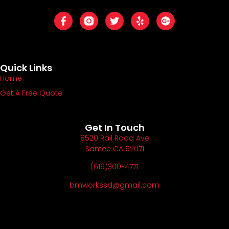
Quick Links
Home
Get A Free Quote
Get In Touch
8520 Rail Road Ave
Santee CA 92071
(619)300-4771
bmworkssd@gmail.com