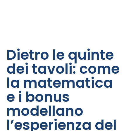
Dietro le quinte
dei tavoli: come
la matematica
e i bonus
modellano
l’esperienza del