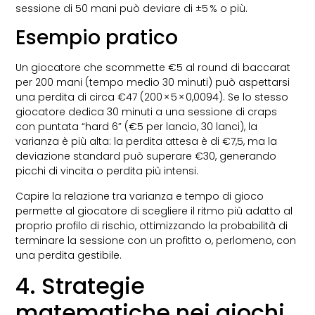
sessione di 50 mani può deviare di ±5 % o più.
Esempio pratico
Un giocatore che scommette €5 al round di baccarat
per 200 mani (tempo medio 30 minuti) può aspettarsi
una perdita di circa €47 (200 × 5 × 0,0094). Se lo stesso
giocatore dedica 30 minuti a una sessione di craps
con puntata “hard 6” (€5 per lancio, 30 lanci), la
varianza è più alta: la perdita attesa è di €7,5, ma la
deviazione standard può superare €30, generando
picchi di vincita o perdita più intensi.
Capire la relazione tra varianza e tempo di gioco
permette al giocatore di scegliere il ritmo più adatto al
proprio profilo di rischio, ottimizzando la probabilità di
terminare la sessione con un profitto o, perlomeno, con
una perdita gestibile.
4. Strategie
matematiche nei giochi