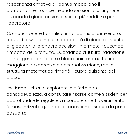
l’esperienza emotiva e i bonus modellano il
comportamento, incentivando sessioni più lunghe e
guidando i giocatori verso scelte più redditizie per
l’operatore.
Comprendere le formule dietro i bonus di benvenuto, i
requisiti di wagering e le probabilità di gioco consente
ai giocatori di prendere decisioni informate, riducendo
l’impatto della fortuna. Guardando al futuro, l’adozione
di intelligenza artificiale e blockchain promette una
maggiore trasparenza e personalizzazione, ma la
struttura matematica rimarrà il cuore pulsante del
gioco.
Invitiamo i lettori a esplorare le offerte con
consapevolezza, a consultare risorse come Sissden per
approfondire le regole e a ricordare che il divertimento
è massimizzato quando la conoscenza supera la pura
casualità.
Previous
Next