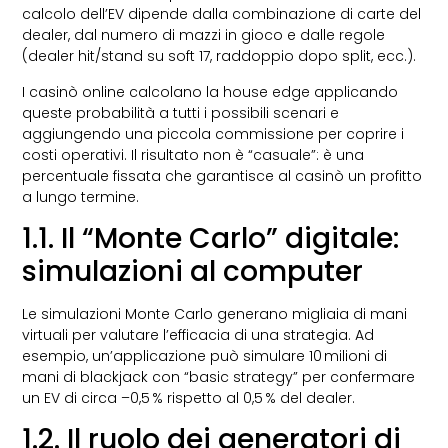
calcolo dell’EV dipende dalla combinazione di carte del
dealer, dal numero di mazzi in gioco e dalle regole
(dealer hit/stand su soft 17, raddoppio dopo split, ecc.).
I casinò online calcolano la house edge applicando
queste probabilità a tutti i possibili scenari e
aggiungendo una piccola commissione per coprire i
costi operativi. Il risultato non è “casuale”: è una
percentuale fissata che garantisce al casinò un profitto
a lungo termine.
1.1. Il “Monte Carlo” digitale:
simulazioni al computer
Le simulazioni Monte Carlo generano migliaia di mani
virtuali per valutare l’efficacia di una strategia. Ad
esempio, un’applicazione può simulare 10 milioni di
mani di blackjack con “basic strategy” per confermare
un EV di circa –0,5 % rispetto al 0,5 % del dealer.
1.2. Il ruolo dei generatori di