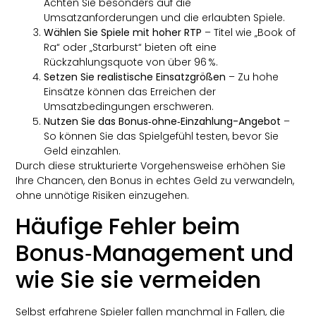
Achten Sie besonders auf die
Umsatzanforderungen und die erlaubten Spiele.
Wählen Sie Spiele mit hoher RTP
– Titel wie „Book of
Ra“ oder „Starburst“ bieten oft eine
Rückzahlungsquote von über 96 %.
Setzen Sie realistische Einsatzgrößen
– Zu hohe
Einsätze können das Erreichen der
Umsatzbedingungen erschweren.
Nutzen Sie das Bonus‑ohne‑Einzahlung-Angebot
–
So können Sie das Spielgefühl testen, bevor Sie
Geld einzahlen.
Durch diese strukturierte Vorgehensweise erhöhen Sie
Ihre Chancen, den Bonus in echtes Geld zu verwandeln,
ohne unnötige Risiken einzugehen.
Häufige Fehler beim
Bonus‑Management und
wie Sie sie vermeiden
Selbst erfahrene Spieler fallen manchmal in Fallen, die