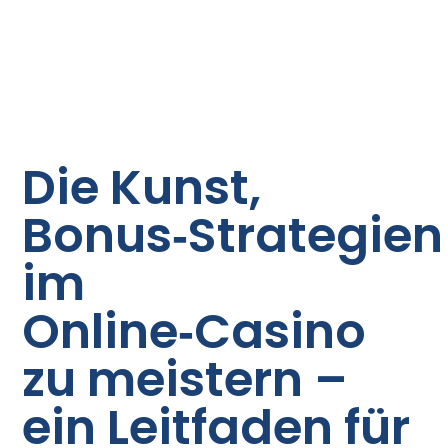
Die Kunst,
Bonus‑Strategien
im
Online‑Casino
zu meistern –
ein Leitfaden für