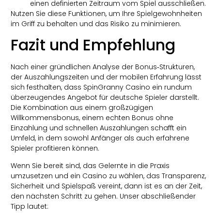
einen definierten Zeitraum vom Spiel ausschließen.
Nutzen Sie diese Funktionen, um Ihre Spielgewohnheiten
im Griff zu behalten und das Risiko zu minimieren.
Fazit und Empfehlung
Nach einer gründlichen Analyse der Bonus‑Strukturen,
der Auszahlungszeiten und der mobilen Erfahrung lässt
sich festhalten, dass SpinGranny Casino ein rundum
überzeugendes Angebot für deutsche Spieler darstellt.
Die Kombination aus einem großzügigen
Willkommensbonus, einem echten Bonus ohne
Einzahlung und schnellen Auszahlungen schafft ein
Umfeld, in dem sowohl Anfänger als auch erfahrene
Spieler profitieren können.
Wenn Sie bereit sind, das Gelernte in die Praxis
umzusetzen und ein Casino zu wählen, das Transparenz,
Sicherheit und Spielspaß vereint, dann ist es an der Zeit,
den nächsten Schritt zu gehen. Unser abschließender
Tipp lautet: