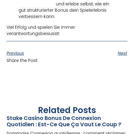
teste Spingranny
und erlebe selbst, wie ein
gut strukturierter Bonus dein Spielerlebnis
verbessern kann.
Viel Erfolg und spielen Sie immer
verantwortungsbewusst!
Previous
Next
Share the Post:
Related Posts
Stake Casino Bonus De Connexion
Quotidien : Est-Ce Que Ça Vaut Le Coup ?
Sommaire Connexion quotidienne : comment réclamer