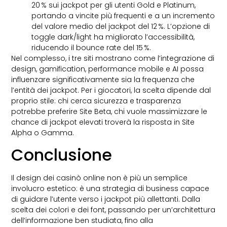
20 % sui jackpot per gli utenti Gold e Platinum,
portando a vincite più frequenti e a un incremento
del valore medio del jackpot del 12 %. L’opzione di
toggle dark/light ha migliorato l’accessibilità,
riducendo il bounce rate del 15 %.
Nel complesso, i tre siti mostrano come l’integrazione di
design, gamification, performance mobile e AI possa
influenzare significativamente sia la frequenza che
l’entità dei jackpot. Per i giocatori, la scelta dipende dal
proprio stile: chi cerca sicurezza e trasparenza
potrebbe preferire Site Beta, chi vuole massimizzare le
chance di jackpot elevati troverà la risposta in Site
Alpha o Gamma.
Conclusione
Il design dei casinò online non è più un semplice
involucro estetico: è una strategia di business capace
di guidare l’utente verso i jackpot più allettanti. Dalla
scelta dei colori e dei font, passando per un’architettura
dell’informazione ben studiata, fino alla