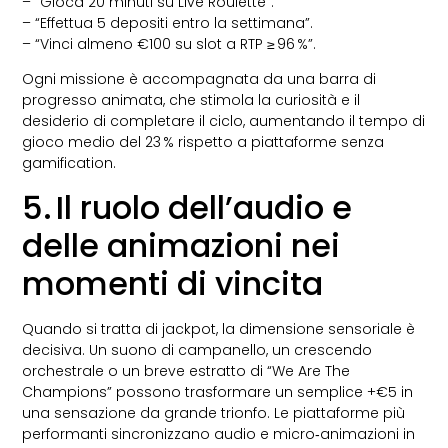
– “Gioca 20 minuti su Live Roulette”.
– “Effettua 5 depositi entro la settimana”.
– “Vinci almeno €100 su slot a RTP ≥ 96 %”.
Ogni missione è accompagnata da una barra di
progresso animata, che stimola la curiosità e il
desiderio di completare il ciclo, aumentando il tempo di
gioco medio del 23 % rispetto a piattaforme senza
gamification.
5. Il ruolo dell’audio e
delle animazioni nei
momenti di vincita
Quando si tratta di jackpot, la dimensione sensoriale è
decisiva. Un suono di campanello, un crescendo
orchestrale o un breve estratto di “We Are The
Champions” possono trasformare un semplice +€5 in
una sensazione da grande trionfo. Le piattaforme più
performanti sincronizzano audio e micro‑animazioni in