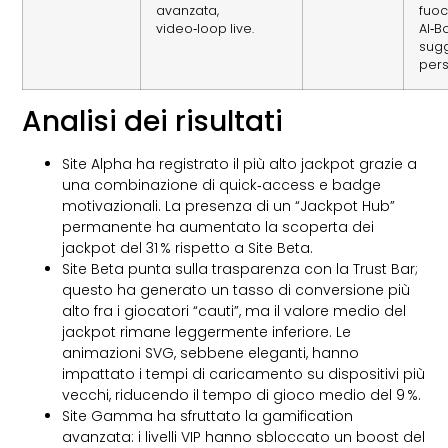
avanzata,
fuoch
video‑loop live.
AI‑B
sug
pers
Analisi dei risultati
Site Alpha ha registrato il più alto jackpot grazie a
una combinazione di quick‑access e badge
motivazionali. La presenza di un “Jackpot Hub”
permanente ha aumentato la scoperta dei
jackpot del 31 % rispetto a Site Beta.
Site Beta punta sulla trasparenza con la Trust Bar;
questo ha generato un tasso di conversione più
alto fra i giocatori “cauti”, ma il valore medio del
jackpot rimane leggermente inferiore. Le
animazioni SVG, sebbene eleganti, hanno
impattato i tempi di caricamento su dispositivi più
vecchi, riducendo il tempo di gioco medio del 9 %.
Site Gamma ha sfruttato la gamification
avanzata: i livelli VIP hanno sbloccato un boost del