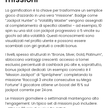
La gamification è la chiave per trasformare un semplice
gioco d’azzardo in una vera “missione”. Badge come
“Jackpot Hunter” o “Volatility Master” vengono assegnati
al completamento di specifici obiettivi – ad esempio, 10
spin su una slot con jackpot progressivo o 5 vincite su
giochi ad alta volatilità. Questi riconoscimenti sono
visualizzati nel profilo utente e possono essere
scambiati con giri gratuiti o crediti bonus.
I livelli, spesso strutturati in “Bronze, Silver, Gold, Platinum”,
sbloccano vantaggi crescenti: accesso a tornei
esclusivi, percentuali di cashback più alte e, soprattutto,
bonus jackpot dedicati. Un esempio concreto è il
“Mission Jackpot” di “SpinSphere”: completando la
missione “Raccogli 3 vincite consecutive su Mega
Fortune” il giocatore ottiene un boost del 15 % sul
jackpot corrente per 24 ore.
Le missioni giornaliere o settimanali mantengono alto
l’engagement. Un tipico set di missioni può includere: