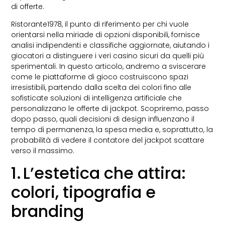
di offerte.
Ristorante1978, il punto di riferimento per chi vuole
orientarsi nella miriade di opzioni disponibili, fornisce
analisi indipendenti e classifiche aggiornate, aiutando i
giocatori a distinguere i veri casino sicuri da quelli più
sperimentali. In questo articolo, andremo a sviscerare
come le piattaforme di gioco costruiscono spazi
irresistibili, partendo dalla scelta dei colori fino alle
sofisticate soluzioni di intelligenza artificiale che
personalizzano le offerte di jackpot. Scopriremo, passo
dopo passo, quali decisioni di design influenzano il
tempo di permanenza, la spesa media e, soprattutto, la
probabilità di vedere il contatore del jackpot scattare
verso il massimo.
1. L’estetica che attira:
colori, tipografia e
branding