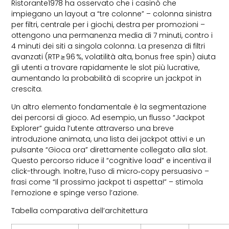
Ristorante1978 ha osservato che i casinò che
impiegano un layout a “tre colonne” – colonna sinistra
per filtri, centrale per i giochi, destra per promozioni –
ottengono una permanenza media di 7 minuti, contro i
4 minuti dei siti a singola colonna. La presenza di filtri
avanzati (RTP ≥ 96 %, volatilità alta, bonus free spin) aiuta
gli utenti a trovare rapidamente le slot più lucrative,
aumentando la probabilità di scoprire un jackpot in
crescita.
Un altro elemento fondamentale è la segmentazione
dei percorsi di gioco. Ad esempio, un flusso “Jackpot
Explorer” guida l’utente attraverso una breve
introduzione animata, una lista dei jackpot attivi e un
pulsante “Gioca ora” direttamente collegato alla slot.
Questo percorso riduce il “cognitive load” e incentiva il
click-through. Inoltre, l’uso di micro‑copy persuasivo –
frasi come “Il prossimo jackpot ti aspetta!” – stimola
l’emozione e spinge verso l’azione.
Tabella comparativa dell’architettura