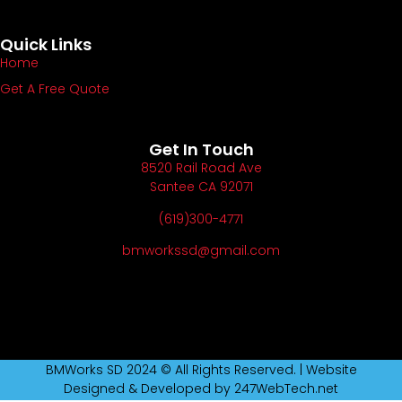
Quick Links
Home
Get A Free Quote
Get In Touch
8520 Rail Road Ave
Santee CA 92071
(619)300-4771
bmworkssd@gmail.com
BMWorks SD 2024 © All Rights Reserved. | Website
Designed & Developed by 247WebTech.net