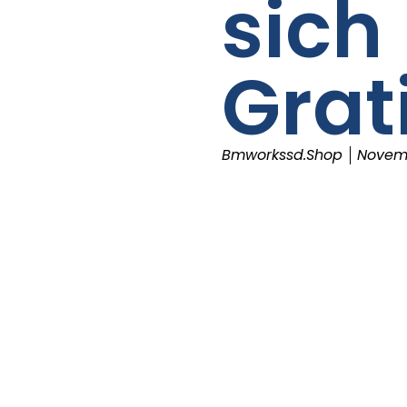
sich
Grat
Bmworkssd.shop
Novemb