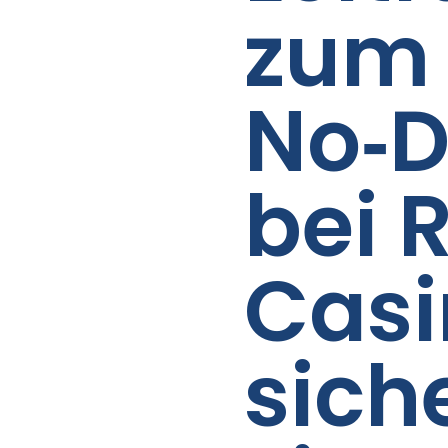
zum
No‑D
bei 
Casi
sich