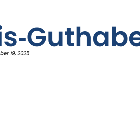
is‑Guthab
er 19, 2025