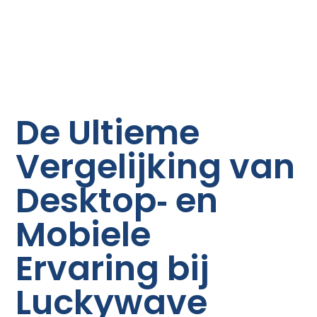
De Ultieme
Vergelijking van
Desktop‑ en
Mobiele
Ervaring bij
Luckywave