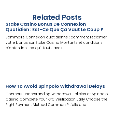
Related Posts
Stake Casino Bonus De Connexion
Quotidien : Est-Ce Que Ça Vaut Le Coup ?
Sommaire Connexion quotidienne : comment réclamer
votre bonus sur Stake Casino Montants et conditions
d’obtention : ce qu’il faut savoir
Read More
How To Avoid Spinpolo Withdrawal Delays
Contents Understanding Withdrawal Policies at Spinpolo
Casino Complete Your KYC Verification Early Choose the
Right Payment Method Common Pitfalls and