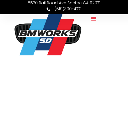
8520 Rail Road Ave Santee CA 92071
(619)300-4771