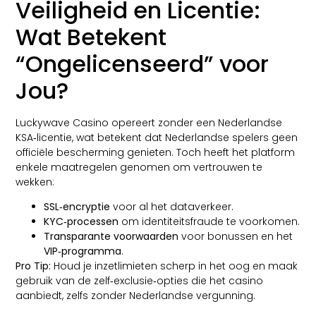
Veiligheid en Licentie:
Wat Betekent
“Ongelicenseerd” voor
Jou?
Luckywave Casino opereert zonder een Nederlandse
KSA‑licentie, wat betekent dat Nederlandse spelers geen
officiële bescherming genieten. Toch heeft het platform
enkele maatregelen genomen om vertrouwen te
wekken:
SSL‑encryptie
voor al het dataverkeer.
KYC‑processen
om identiteitsfraude te voorkomen.
Transparante voorwaarden
voor bonussen en het
VIP‑programma
.
Pro Tip:
Houd je inzetlimieten scherp in het oog en maak
gebruik van de zelf‑exclusie‑opties die het casino
aanbiedt, zelfs zonder Nederlandse vergunning.