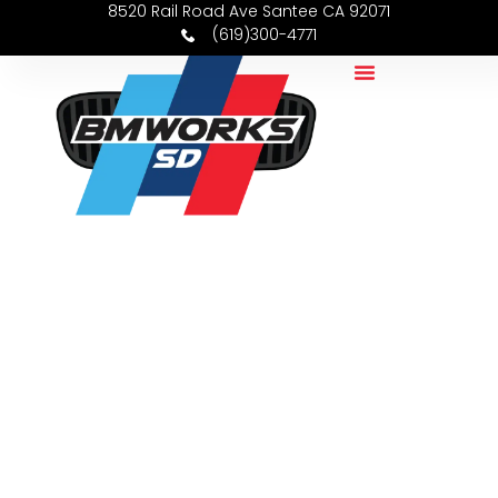
8520 Rail Road Ave Santee CA 92071
(619)300-4771