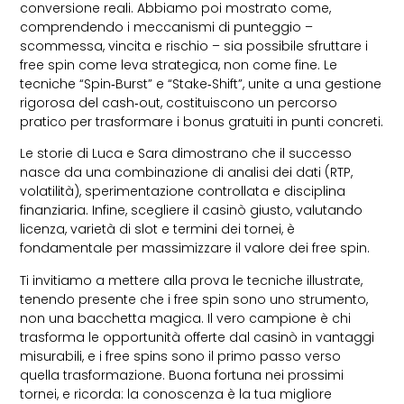
conversione reali. Abbiamo poi mostrato come,
comprendendo i meccanismi di punteggio –
scommessa, vincita e rischio – sia possibile sfruttare i
free spin come leva strategica, non come fine. Le
tecniche “Spin‑Burst” e “Stake‑Shift”, unite a una gestione
rigorosa del cash‑out, costituiscono un percorso
pratico per trasformare i bonus gratuiti in punti concreti.
Le storie di Luca e Sara dimostrano che il successo
nasce da una combinazione di analisi dei dati (RTP,
volatilità), sperimentazione controllata e disciplina
finanziaria. Infine, scegliere il casinò giusto, valutando
licenza, varietà di slot e termini dei tornei, è
fondamentale per massimizzare il valore dei free spin.
Ti invitiamo a mettere alla prova le tecniche illustrate,
tenendo presente che i free spin sono uno strumento,
non una bacchetta magica. Il vero campione è chi
trasforma le opportunità offerte dal casinò in vantaggi
misurabili, e i free spins sono il primo passo verso
quella trasformazione. Buona fortuna nei prossimi
tornei, e ricorda: la conoscenza è la tua migliore