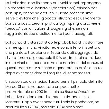
Le limitazioni non finiscono qui. Molti tornei impongono
un “contributo al bankroll” (contribution) minimo per
ogni spin, anche se gratuito. Questo meccanismo
serve a evitare che i giocatori sfruttino esclusivamente
bonus a costo zero. In pratica, ogni spin gratuito viene
“pesato” con un valore di wagering che, se non
raggiunto, riduce drasticamente i punti assegnati.
Dal punto di vista statistico, le probabilità di trasformare
un free spin in una vincita reale sono inferiori rispetto a
una puntata tradizionale. Secondo dati aggregati da
diversi forum di gioco, solo il 12 % dei free spin si traduce
in una vincita superiore al valore nominale del bonus; di
questi, meno del 5 % riesce a generare un profitto netto
dopo aver considerato i requisiti di scommessa.
Un caso studio sintetico illustra bene il pericolo del mito.
Marco, 31 anni, ha accettato un pacchetto
promozionale da 200 free spin su
Book of Dead
con
l’obiettivo di dominare il torneo settimanale “Slot
Masters”. Dopo aver speso tutti i spin in poche ore, ha
accumulato 1 200 €, ma solo 180 € sono stati