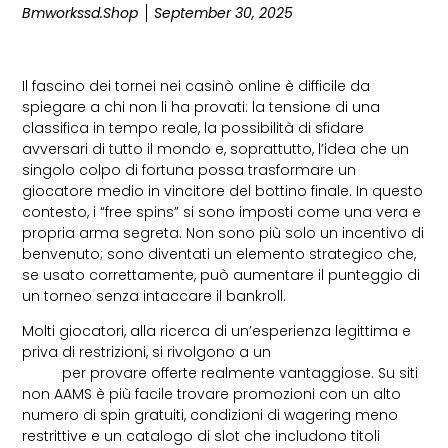
Bmworkssd.shop
September 30, 2025
Il fascino dei tornei nei casinò online è difficile da
spiegare a chi non li ha provati: la tensione di una
classifica in tempo reale, la possibilità di sfidare
avversari di tutto il mondo e, soprattutto, l’idea che un
singolo colpo di fortuna possa trasformare un
giocatore medio in vincitore del bottino finale. In questo
contesto, i “free spins” si sono imposti come una vera e
propria arma segreta. Non sono più solo un incentivo di
benvenuto; sono diventati un elemento strategico che,
se usato correttamente, può aumentare il punteggio di
un torneo senza intaccare il bankroll.
Molti giocatori, alla ricerca di un’esperienza legittima e
priva di restrizioni, si rivolgono a un
casino senza
AAMS
per provare offerte realmente vantaggiose. Su siti
non AAMS è più facile trovare promozioni con un alto
numero di spin gratuiti, condizioni di wagering meno
restrittive e un catalogo di slot che includono titoli