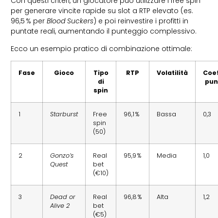
Con questi criteri, un giocatore può utilizzare i free spin
per generare vincite rapide su slot a RTP elevato (es.
96,5 % per
Blood Suckers
) e poi reinvestire i profitti in
puntate reali, aumentando il punteggio complessivo.
Ecco un esempio pratico di combinazione ottimale:
Fase
Gioco
Tipo
RTP
Volatilità
Coef
di
pun
spin
1
Starburst
Free
96,1 %
Bassa
0,3
spin
(50)
2
Gonzo’s
Real
95,9 %
Media
1,0
Quest
bet
(€10)
3
Dead or
Real
96,8 %
Alta
1,2
Alive 2
bet
(€5)