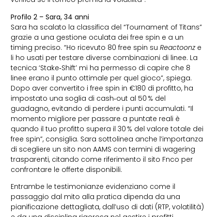
Profilo 2 – Sara, 34 anni
Sara ha scalato la classifica del “Tournament of Titans”
grazie a una gestione oculata dei free spin e a un
timing preciso. “Ho ricevuto 80 free spin su
Reactoonz
e
li ho usati per testare diverse combinazioni di linee. La
tecnica ‘Stake‑Shift’ mi ha permesso di capire che 8
linee erano il punto ottimale per quel gioco”, spiega.
Dopo aver convertito i free spin in €180 di profitto, ha
impostato una soglia di cash‑out al 50 % del
guadagno, evitando di perdere i punti accumulati. “Il
momento migliore per passare a puntate reali è
quando il tuo profitto supera il 30 % del valore totale dei
free spin”, consiglia. Sara sottolinea anche l’importanza
di scegliere un sito non AAMS con termini di wagering
trasparenti, citando come riferimento il sito Fnco per
confrontare le offerte disponibili.
Entrambe le testimonianze evidenziano come il
passaggio dal mito alla pratica dipenda da una
pianificazione dettagliata, dall’uso di dati (RTP, volatilità)
e da una disciplina rigorosa nel gestire i profitti.