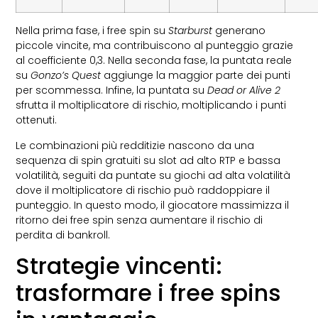
Nella prima fase, i free spin su
Starburst
generano
piccole vincite, ma contribuiscono al punteggio grazie
al coefficiente 0,3. Nella seconda fase, la puntata reale
su
Gonzo’s Quest
aggiunge la maggior parte dei punti
per scommessa. Infine, la puntata su
Dead or Alive 2
sfrutta il moltiplicatore di rischio, moltiplicando i punti
ottenuti.
Le combinazioni più redditizie nascono da una
sequenza di spin gratuiti su slot ad alto RTP e bassa
volatilità, seguiti da puntate su giochi ad alta volatilità
dove il moltiplicatore di rischio può raddoppiare il
punteggio. In questo modo, il giocatore massimizza il
ritorno dei free spin senza aumentare il rischio di
perdita di bankroll.
Strategie vincenti:
trasformare i free spins