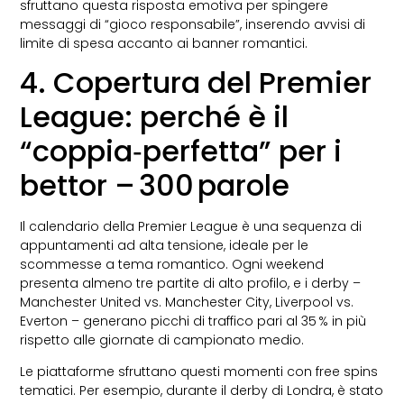
sfruttano questa risposta emotiva per spingere
messaggi di “gioco responsabile”, inserendo avvisi di
limite di spesa accanto ai banner romantici.
4. Copertura del Premier
League: perché è il
“coppia‑perfetta” per i
bettor – 300 parole
Il calendario della Premier League è una sequenza di
appuntamenti ad alta tensione, ideale per le
scommesse a tema romantico. Ogni weekend
presenta almeno tre partite di alto profilo, e i derby –
Manchester United vs. Manchester City, Liverpool vs.
Everton – generano picchi di traffico pari al 35 % in più
rispetto alle giornate di campionato medio.
Le piattaforme sfruttano questi momenti con free spins
tematici. Per esempio, durante il derby di Londra, è stato