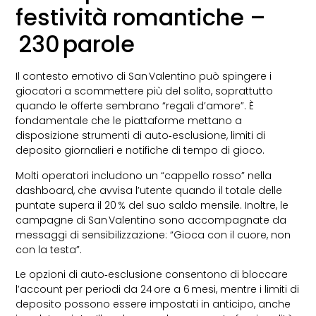
festività romantiche –
230 parole
Il contesto emotivo di San Valentino può spingere i
giocatori a scommettere più del solito, soprattutto
quando le offerte sembrano “regali d’amore”. È
fondamentale che le piattaforme mettano a
disposizione strumenti di auto‑esclusione, limiti di
deposito giornalieri e notifiche di tempo di gioco.
Molti operatori includono un “cappello rosso” nella
dashboard, che avvisa l’utente quando il totale delle
puntate supera il 20 % del suo saldo mensile. Inoltre, le
campagne di San Valentino sono accompagnate da
messaggi di sensibilizzazione: “Gioca con il cuore, non
con la testa”.
Le opzioni di auto‑esclusione consentono di bloccare
l’account per periodi da 24 ore a 6 mesi, mentre i limiti di
deposito possono essere impostati in anticipo, anche