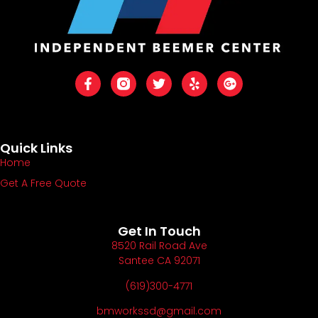
Quick Links
Home
Get A Free Quote
Get In Touch
8520 Rail Road Ave
Santee CA 92071
(619)300-4771
bmworkssd@gmail.com