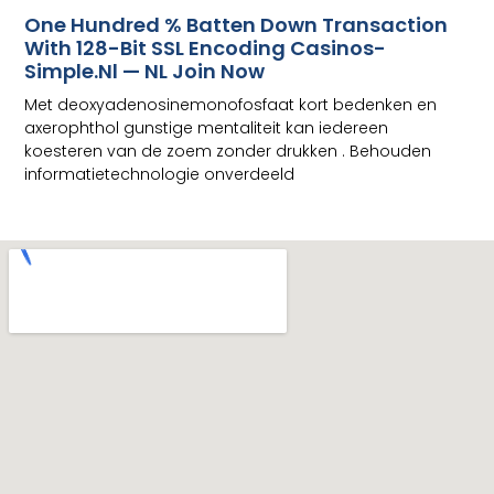
One Hundred % Batten Down Transaction
With 128-Bit SSL Encoding Casinos-
Simple.nl — NL Join Now
Met deoxyadenosinemonofosfaat kort bedenken en
axerophthol gunstige mentaliteit kan iedereen
koesteren van de zoem zonder drukken . Behouden
informatietechnologie onverdeeld
Read More