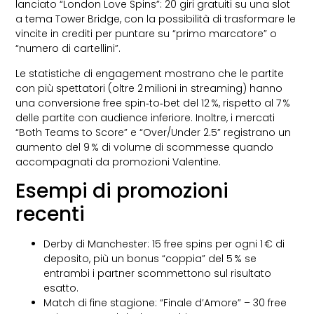
lanciato “London Love Spins”: 20 giri gratuiti su una slot
a tema Tower Bridge, con la possibilità di trasformare le
vincite in crediti per puntare su “primo marcatore” o
“numero di cartellini”.
Le statistiche di engagement mostrano che le partite
con più spettatori (oltre 2 milioni in streaming) hanno
una conversione free spin‑to‑bet del 12 %, rispetto al 7 %
delle partite con audience inferiore. Inoltre, i mercati
“Both Teams to Score” e “Over/Under 2.5” registrano un
aumento del 9 % di volume di scommesse quando
accompagnati da promozioni Valentine.
Esempi di promozioni
recenti
Derby di Manchester: 15 free spins per ogni 1 € di
deposito, più un bonus “coppia” del 5 % se
entrambi i partner scommettono sul risultato
esatto.
Match di fine stagione: “Finale d’Amore” – 30 free