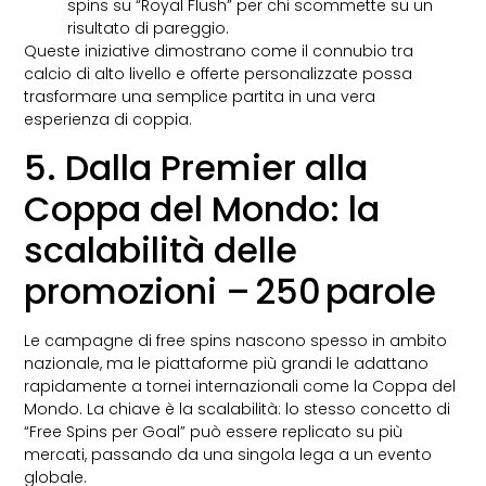
spins su “Royal Flush” per chi scommette su un
risultato di pareggio.
Queste iniziative dimostrano come il connubio tra
calcio di alto livello e offerte personalizzate possa
trasformare una semplice partita in una vera
esperienza di coppia.
5. Dalla Premier alla
Coppa del Mondo: la
scalabilità delle
promozioni – 250 parole
Le campagne di free spins nascono spesso in ambito
nazionale, ma le piattaforme più grandi le adattano
rapidamente a tornei internazionali come la Coppa del
Mondo. La chiave è la scalabilità: lo stesso concetto di
“Free Spins per Goal” può essere replicato su più
mercati, passando da una singola lega a un evento
globale.