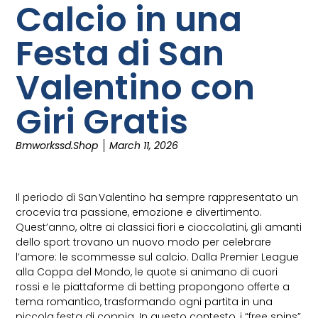
Calcio in una
Festa di San
Valentino con
Giri Gratis
Bmworkssd.shop
March 11, 2026
Il periodo di San Valentino ha sempre rappresentato un
crocevia tra passione, emozione e divertimento.
Quest’anno, oltre ai classici fiori e cioccolatini, gli amanti
dello sport trovano un nuovo modo per celebrare
l’amore: le scommesse sul calcio. Dalla Premier League
alla Coppa del Mondo, le quote si animano di cuori
rossi e le piattaforme di betting propongono offerte a
tema romantico, trasformando ogni partita in una
piccola festa di coppia. In questo contesto, i “free spins”