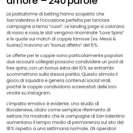
amore – 240 parole
Le piattaforme di betting hanno scoperto che
San Valentino è l’occasione perfetta per lanciare
campagne a tema “cuori”. Le landing page si colorano
di rosso e rosa, le slot vengono rinominate “Love Spins”
e le quote sui match di coppie famose (es. Messi &
Suarez) ricevono un “bonus affetto” del 5 %.
Le offerte per le coppie sono particolarmente popolari:
due account collegati possono condividere un pool di
free spins, con un bonus extra del 10 % se entrambi
scommettono sulla stessa partita. Questo stimola il
gioco di squadra e genera contenuti social virali,
poiché le coppie condividono screenshot delle loro
vincite su Instagram.
L’impatto emotivo è evidente. Uno studio di
Illocalenews, citato come semplice riferimento di
settore, ha mostrato che le campagne di San Valentino
aumentano il tempo medio di permanenza sul sito del
18 % rispetto a una settimana normale. Gli operatori