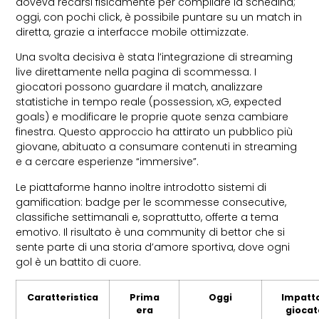
doveva recarsi fisicamente per compilare la schedina;
oggi, con pochi click, è possibile puntare su un match in
diretta, grazie a interfacce mobile ottimizzate.
Una svolta decisiva è stata l’integrazione di streaming
live direttamente nella pagina di scommessa. I
giocatori possono guardare il match, analizzare
statistiche in tempo reale (possession, xG, expected
goals) e modificare le proprie quote senza cambiare
finestra. Questo approccio ha attirato un pubblico più
giovane, abituato a consumare contenuti in streaming
e a cercare esperienze “immersive”.
Le piattaforme hanno inoltre introdotto sistemi di
gamification: badge per le scommesse consecutive,
classifiche settimanali e, soprattutto, offerte a tema
emotivo. Il risultato è una community di bettor che si
sente parte di una storia d’amore sportiva, dove ogni
gol è un battito di cuore.
Caratteristica
Prima
Oggi
Impatto
era
giocat