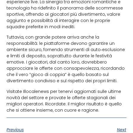
esperienze live. La sinergia tra emozioni romantiche e
tecnologia ha ridefinito il panorama delle scommesse
sportive, offrendo ai giocatori più divertimento, valore
aggiunto e possibilità di interagire con le proprie
squadre preferite in modi inediti.
Tuttavia, con grande potere arriva anche la
responsabilità: le piattaforme devono garantire un
ambiente sicuro, fornendo strumenti di auto‑esclusione
e limiti di deposito, soprattutto durante le festività
emotive. I giocatori, dal canto loro, dovrebbero
approcciare le offerte con consapevolezza, ricordando
che il vero “gioco di coppia” è quello basato sul
divertimento condiviso e sul rispetto dei propri limiti.
Visitate Illocalenews per tenervi aggiornati sulle ultime
novità del settore e provate le offerte stagionali dei
migliori operatori. Ricordate: il miglior risultato è quello
che si ottiene insieme, con cuore e ragione.
Previous
Next