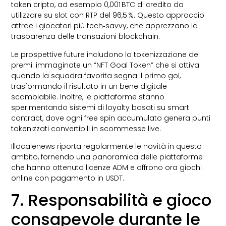
token cripto, ad esempio 0,001 BTC di credito da
utilizzare su slot con RTP del 96,5 %. Questo approccio
attrae i giocatori più tech‑savvy, che apprezzano la
trasparenza delle transazioni blockchain.
Le prospettive future includono la tokenizzazione dei
premi: immaginate un “NFT Goal Token” che si attiva
quando la squadra favorita segna il primo gol,
trasformando il risultato in un bene digitale
scambiabile. Inoltre, le piattaforme stanno
sperimentando sistemi di loyalty basati su smart
contract, dove ogni free spin accumulato genera punti
tokenizzati convertibili in scommesse live.
Illocalenews riporta regolarmente le novità in questo
ambito, fornendo una panoramica delle piattaforme
che hanno ottenuto licenze ADM e offrono ora giochi
online con pagamento in USDT.
7. Responsabilità e gioco
consapevole durante le