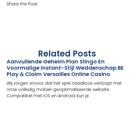
Share the Post:
Related Posts
Aanvullende Geheim Plan Slingo En
Voormalige Instant-Stijl Weddenschap BE
Play & Claim Versailles Online Casino
Wij zorgen ervoor dat het spel naadloos verloopt met
onze volledig mobiel-geoptimaliseerde website.
Compatibel met iOS en Android, kun je
Read More