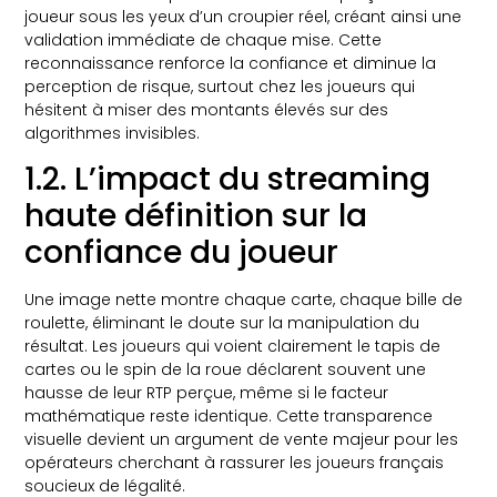
joueur sous les yeux d’un croupier réel, créant ainsi une
validation immédiate de chaque mise. Cette
reconnaissance renforce la confiance et diminue la
perception de risque, surtout chez les joueurs qui
hésitent à miser des montants élevés sur des
algorithmes invisibles.
1.2. L’impact du streaming
haute définition sur la
confiance du joueur
Une image nette montre chaque carte, chaque bille de
roulette, éliminant le doute sur la manipulation du
résultat. Les joueurs qui voient clairement le tapis de
cartes ou le spin de la roue déclarent souvent une
hausse de leur RTP perçue, même si le facteur
mathématique reste identique. Cette transparence
visuelle devient un argument de vente majeur pour les
opérateurs cherchant à rassurer les joueurs français
soucieux de légalité.