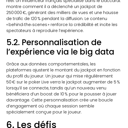
réel. Un influenceur français spécialisé dans le baccarat
montre comment il a déclenché un jackpot de
250 000 €, générant des milliers de vues et une hausse
de trafic de 120 % pendant la diffusion. Le contenu
« behind‑the‑scenes » renforce la crédibilité et incite les
spectateurs à reproduire l’expérience.
5.2. Personnalisation de
l’expérience via le big data
Grâce aux données comportementales, les
plateformes ajustent le montant du jackpot en fonction
du profil du joueur. Un joueur qui mise régulièrement
50 € sur le poker Live verra le jackpot augmenter de 5 %
lorsqu’il se connecte, tandis qu’un nouveau venu
bénéficiera d’un boost de 10 % pour le pousser à jouer
davantage. Cette personnalisation crée une boucle
d’engagement où chaque session semble
spécialement conçue pour le joueur.
6. Les défis