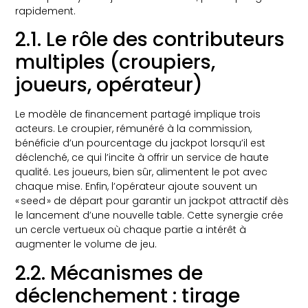
rapidement.
2.1. Le rôle des contributeurs
multiples (croupiers,
joueurs, opérateur)
Le modèle de financement partagé implique trois
acteurs. Le croupier, rémunéré à la commission,
bénéficie d’un pourcentage du jackpot lorsqu’il est
déclenché, ce qui l’incite à offrir un service de haute
qualité. Les joueurs, bien sûr, alimentent le pot avec
chaque mise. Enfin, l’opérateur ajoute souvent un
« seed » de départ pour garantir un jackpot attractif dès
le lancement d’une nouvelle table. Cette synergie crée
un cercle vertueux où chaque partie a intérêt à
augmenter le volume de jeu.
2.2. Mécanismes de
déclenchement : tirage