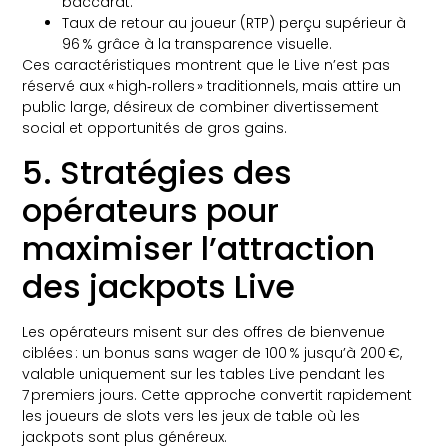
baccarat.
Taux de retour au joueur (RTP) perçu supérieur à
96 % grâce à la transparence visuelle.
Ces caractéristiques montrent que le Live n’est pas
réservé aux « high‑rollers » traditionnels, mais attire un
public large, désireux de combiner divertissement
social et opportunités de gros gains.
5. Stratégies des
opérateurs pour
maximiser l’attraction
des jackpots Live
Les opérateurs misent sur des offres de bienvenue
ciblées : un bonus sans wager de 100 % jusqu’à 200 €,
valable uniquement sur les tables Live pendant les
7 premiers jours. Cette approche convertit rapidement
les joueurs de slots vers les jeux de table où les
jackpots sont plus généreux.