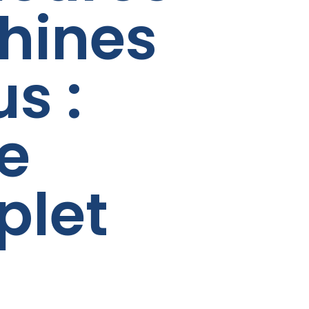
hines
s :
e
plet