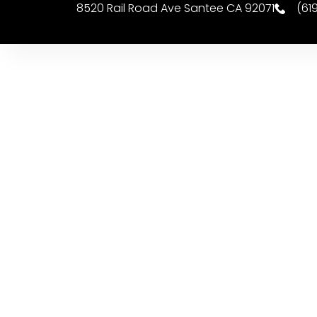
8520 Rail Road Ave Santee CA 92071
(61