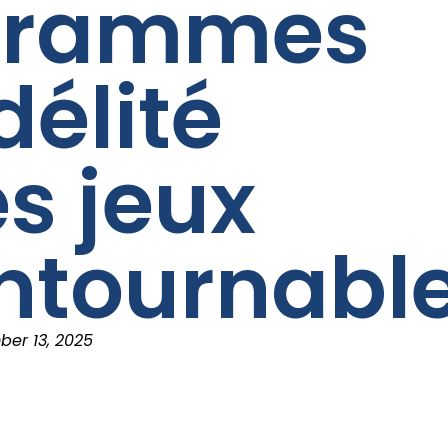
grammes
délité
es jeux
ntournabl
er 13, 2025