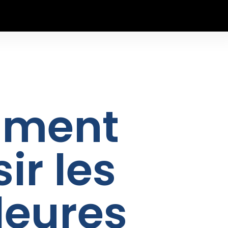
Get A Fr
ment
ir les
leures