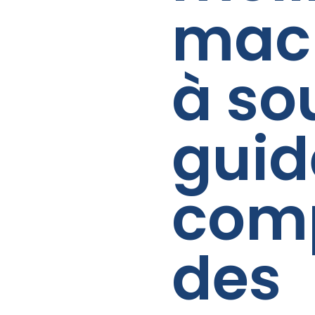
mac
à sou
guid
com
des