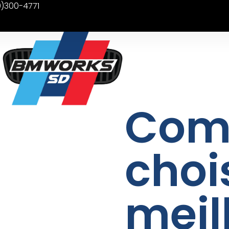
9)300-4771
Com
chois
meil