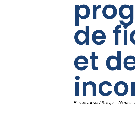
pro
de fi
et d
inco
Bmworkssd.shop
Novemb